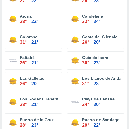
27°
22°
29°
23°
Arona
Candelaria
28°
22°
33°
24°
Colombo
Costa del Silencio
31°
21°
26°
20°
Fañabé
Guía de Isora
26°
21°
30°
23°
Las Galletas
Los Llanos de Aridane
26°
20°
31°
23°
Los Rodeos Tenerife
Playa de Fañabe
28°
21°
24°
20°
Puerto de la Cruz
Puerto de Santiago
28°
23°
29°
22°