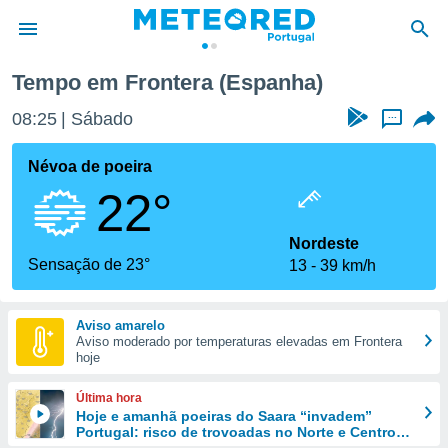
ife
Frontera
Tempo em Frontera (Espanha)
de
08:25
Sábado
...
 da
empo.pt) foi
Névoa de poeira
or
22°
is para
e as
 fornecidas
Nordeste
 qualidade.
Sensação de 23°
13
39 km/h
r a este
s das
opções:
Aviso amarelo
Aviso moderado por temperaturas elevadas em Frontera
ookies e
hoje
 forma
Última hora
e digital
Hoje e amanhã poeiras do Saara “invadem”
Portugal: risco de trovoadas no Norte e Centro
da,