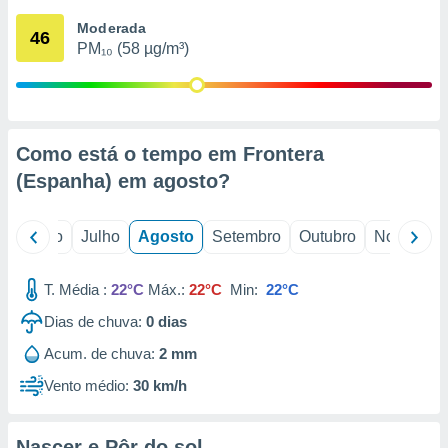
conteúdos.
Moderada
46
PM₁₀ (58 µg/m³)
ção
ão através
de
,
 e
Como está o tempo em Frontera
(Espanha) em
agosto
?
dos,
publicidade
s, estudos
o
Junho
Julho
Agosto
Setembro
Outubro
Novembro
a e
mento de
T. Média :
22°C
Máx.:
22°C
Min:
22°C
ossos 1199
Dias de chuva:
0
dias
eiros
Acum. de chuva:
2 mm
Vento médio:
30 km/h
Nascer e Pôr do sol