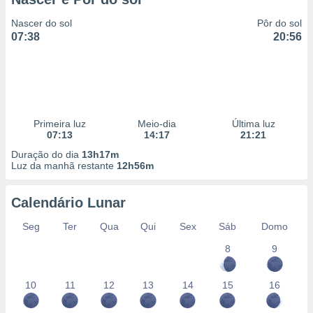
Nascer do sol
Pôr do sol
07:38
20:56
Primeira luz
Meio-dia
Última luz
07:13
14:17
21:21
Duração do dia
13h17m
Luz da manhã restante
12h56m
Calendário Lunar
Seg
Ter
Qua
Qui
Sex
Sáb
Domo
8
9
10
11
12
13
14
15
16