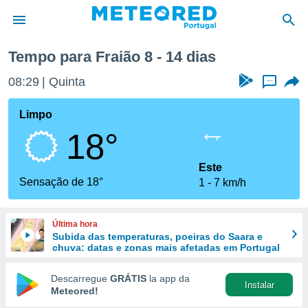
Tempo para Fraião 8 - 14 dias
de
08:29
Quinta
...
 da
empo.pt) foi
Limpo
or
18°
is para
e as
 fornecidas
Este
 qualidade.
Sensação de 18°
1
7 km/h
r a este
s das
opções:
Última hora
Subida das temperaturas, poeiras do Saara e
ookies e
chuva: datas e zonas mais afetadas em Portugal
 forma
Descarregue
GRÁTIS
la app da
Instalar
e digital
Meteored!
da,