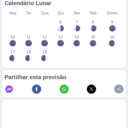
conteúdos.
Calendário Lunar
Seg
Ter
Qua
Qui
Sex
Sáb
Domo
ção
6
7
8
9
ão através
de
,
10
11
12
13
14
15
16
 e
17
18
19
dos,
publicidade
s, estudos
a e
mento de
Partilhar esta previsão
ossos 1199
eiros