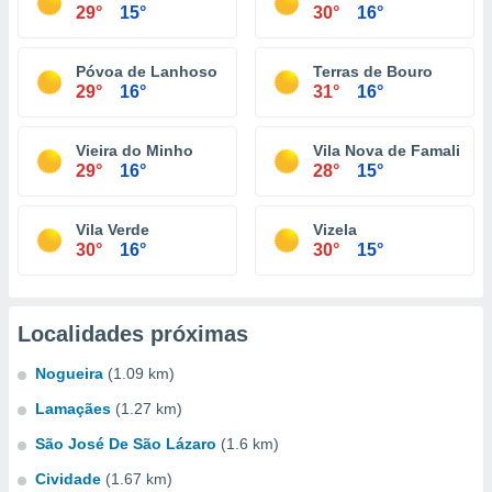
29°
15°
30°
16°
Póvoa de Lanhoso
Terras de Bouro
29°
16°
31°
16°
Vieira do Minho
Vila Nova de Famalicão
29°
16°
28°
15°
Vila Verde
Vizela
30°
16°
30°
15°
Localidades próximas
Nogueira
(1.09 km)
Lamaçães
(1.27 km)
São José De São Lázaro
(1.6 km)
Cividade
(1.67 km)