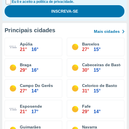
Eu li e aceito a política de privacidade.
Principais cidades
Mais cidades
Apúlia
Barcelos
21°
16°
27°
15°
Braga
Cabeceiras de Basto
29°
16°
30°
15°
Campo Do Gerês
Celorico de Basto
27°
14°
31°
15°
Esposende
Fafe
21°
17°
29°
14°
Guimarães
Navarra