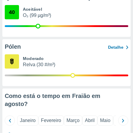
o qual se
Aceitável
ara tal,
40
O₃ (99 µg/m³)
 o seu
to ou opor-
essamento
m qualquer
ando em “
 ou na
Pólen
Detalhe
 Cookies
Moderado
te.
Relva (30 #/m³)
 nossos
s o
o de
Como está o tempo em Fraião em
agosto
?
e/ou aceder
ões num
utilizar
Janeiro
Fevereiro
Março
Abril
Maio
Junho
ados para
publicidade,