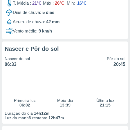
T. Média :
21°C
Máx.:
26°C
Min:
16°C
 para
Dias de chuva:
5
dias
a, utilizar
selecionar
Acum. de chuva:
42 mm
Vento médio:
9 km/h
a, criar
personalizar
tilizar
selecionar
Nascer e Pôr do sol
Nascer do sol
Pôr do sol
dos, medir
06:33
20:45
nho da
, medir o
o dos
r os
ravés de
s ou
Primeira luz
Meio-dia
Última luz
s de dados
06:02
13:39
21:15
es fontes,
Duração do dia
14h12m
 e melhorar
Luz da manhã restante
12h47m
ilizar dados
ara