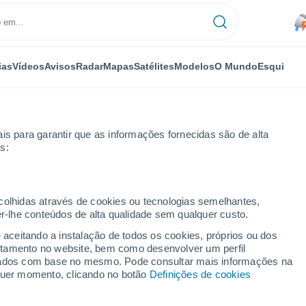
ias
Vídeos
Avisos
Radar
Mapas
Satélites
Modelos
O Mundo
Esqui
is para garantir que as informações fornecidas são de alta
s:
 Sul
Próxima semana
ecolhidas através de cookies ou tecnologias semelhantes,
er-lhe conteúdos de alta qualidade sem qualquer custo.
a Do Sul 8 - 14 dias
e aceitando a instalação de todos os cookies, próprios ou dos
rtamento no website, bem como desenvolver um perfil
...
lizados com base no mesmo. Pode consultar mais informações na
lquer momento, clicando no botão
Definições de cookies
Por horas
Chuva fraca nas próximas horas