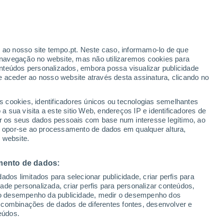
Aviso amarelo
Aviso moderado por temperaturas
baixas em Flor Da Serra Do Sul hoje
r ao nosso site tempo.pt. Neste caso, informamo-lo de que
navegação no website, mas não utilizaremos cookies para
nteúdos personalizados, embora possa visualizar publicidade
e aceder ao nosso website através desta assinatura, clicando no
 até
s cookies, identificadores únicos ou tecnologias semelhantes
 sua visita a este sitio Web, endereços IP e identificadores de
r os seus dados pessoais com base num interesse legítimo, ao
adar de Chuva
Satélites
Modelos
ou opor-se ao processamento de dados em qualquer altura,
 website.
mento de dados:
egunda
Terça
Quarta
Quinta
dos limitados para selecionar publicidade, criar perfis para
17 Ago.
18 Ago.
19 Ago.
20 Ago.
idade personalizada, criar perfis para personalizar conteúdos,
ir o desempenho da publicidade, medir o desempenho dos
 combinações de dados de diferentes fontes, desenvolver e
eúdos.
70%