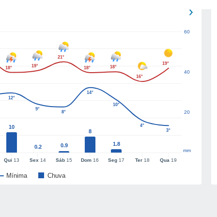
60
21°
19°
19°
18°
18°
18°
40
16°
14°
12°
10°
9°
8°
20
4°
10
3°
8
1.8
0.9
0.2
mm
Qui
13
Sex
14
Sáb
15
Dom
16
Seg
17
Ter
18
Qua
19
Mínima
Chuva