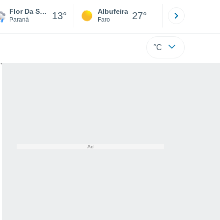
Flor Da Serra Do Sul
Albufeira
Lisboa
13°
27°
Paraná
Faro
Lisboa
°C