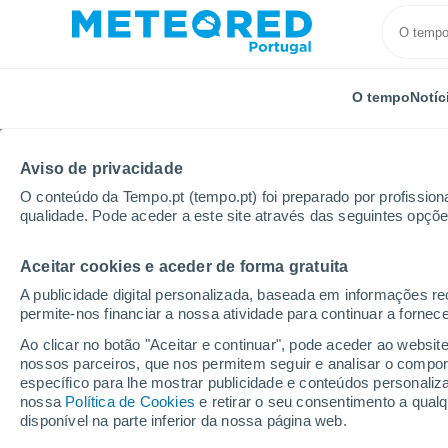
O tempo
Notíc
Aviso de privacidade
O conteúdo da Tempo.pt (tempo.pt) foi preparado por profissiona
qualidade. Pode aceder a este site através das seguintes opçõe
Aceitar cookies e aceder de forma gratuita
Início
Brasil
Estado do Paraná
Flor Da Serra Do
A publicidade digital personalizada, baseada em informações r
permite-nos financiar a nossa atividade para continuar a fornec
Tempo para Flor Da Serr
Ao clicar no botão "Aceitar e continuar", pode aceder ao websit
nossos parceiros, que nos permitem seguir e analisar o compo
08:18
Sexta
específico para lhe mostrar publicidade e conteúdos persona
nossa
Política de Cookies
e retirar o seu consentimento a qua
disponível na parte inferior da nossa página web.
Chuva fraca