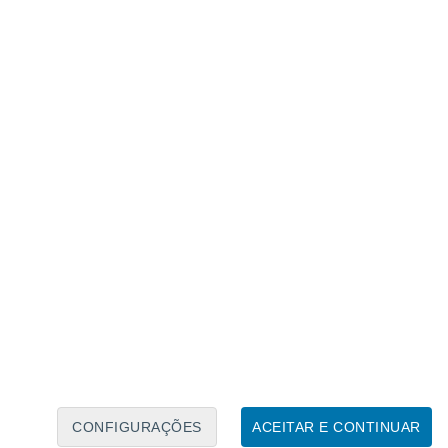
Calendário Lunar
Seg
Ter
Qua
Qui
Sex
Sáb
Domo
7
8
9
10
11
12
13
14
15
16
17
18
19
20
CONFIGURAÇÕES
ACEITAR E CONTINUAR