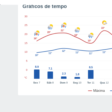
Gráficos de tempo
30
25
22°
21°
20°
20
18°
16°
15°
15
12°
10
11°
11°
11°
11°
10°
5
8.9
8.5
7.1
0
2.3
1.8
°C
Sex
7
Sáb
8
Dom
9
Seg
10
Ter
11
Qua
12
Máxima