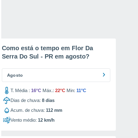
Como está o tempo em Flor Da
Serra Do Sul - PR em
agosto
?
Agosto
T. Média :
16°C
Máx.:
22°C
Min:
11°C
Dias de chuva:
8
dias
Acum. de chuva:
112 mm
Vento médio:
12 km/h