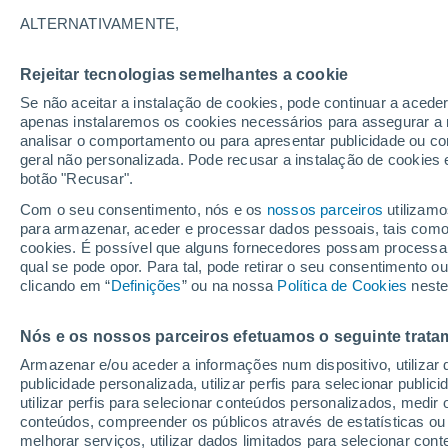
13°
ALTERNATIVAMENTE,
Rejeitar tecnologias semelhantes a cookie
30%
Se não aceitar a instalação de cookies, pode continuar a acede
Sensação de 13°
0.5 mm
apenas instalaremos os cookies necessários para assegurar a 
analisar o comportamento ou para apresentar publicidade ou co
geral não personalizada. Pode recusar a instalação de cookies 
botão "Recusar".
Última hora
Aviso amarelo de tempo quente neste distrito:
Com o seu consentimento, nós e os
nossos parceiros
utilizamo
39 ºC e noites tropicais; saiba até quando
para armazenar, aceder e processar dados pessoais, tais como a
cookies. É possível que alguns fornecedores possam processa
O Tempo 1 - 7 Dias
Atualidade
Mapas de chuva
R
qual se pode opor. Para tal, pode retirar o seu consentimento 
clicando em “
Definições
” ou na nossa
Política de Cookies
neste
Nós e os nossos parceiros efetuamos o seguinte trata
Sábado
Domingo
S
Sexta
Armazenar e/ou aceder a informações num dispositivo, utilizar da
15 Ago.
16 Ago.
14 Ago.
publicidade personalizada, utilizar perfis para selecionar public
utilizar perfis para selecionar conteúdos personalizados, med
conteúdos, compreender os públicos através de estatísticas ou
melhorar serviços, utilizar dados limitados para selecionar cont
70%
70%
70%