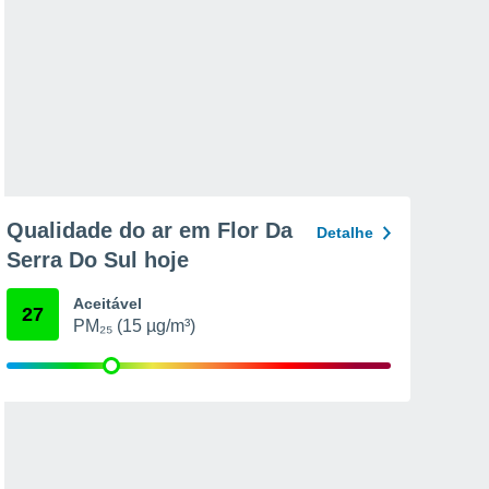
Qualidade do ar em Flor Da
Detalhe
Serra Do Sul hoje
Aceitável
27
PM₂₅ (15 µg/m³)