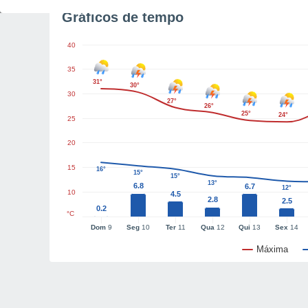
Gráficos de tempo
40
35
31°
30°
30
27°
26°
25°
24°
25
20
15
16°
15°
15°
13°
6.8
6.7
12°
10
4.5
2.8
2.5
0.2
°C
Dom
9
Seg
10
Ter
11
Qua
12
Qui
13
Sex
14
Máxima