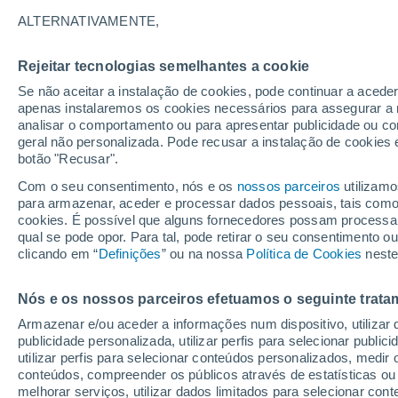
17°
ALTERNATIVAMENTE,
Rejeitar tecnologias semelhantes a cookie
Lua mingu
Se não aceitar a instalação de cookies, pode continuar a acede
Iluminada
Sensação de 17°
apenas instalaremos os cookies necessários para assegurar a 
analisar o comportamento ou para apresentar publicidade ou co
geral não personalizada. Pode recusar a instalação de cookies 
botão "Recusar".
Última hora
40 ºC à vista em Portugal na próxima semana
Com o seu consentimento, nós e os
nossos parceiros
utilizamo
calor intensifica a partir de quarta, 12 de ago
para armazenar, aceder e processar dados pessoais, tais como a
cookies. É possível que alguns fornecedores possam processa
O Tempo 1 - 7 Dias
Atualidade
Mapas de nuvens
qual se pode opor. Para tal, pode retirar o seu consentimento 
clicando em “
Definições
” ou na nossa
Política de Cookies
neste
Nós e os nossos parceiros efetuamos o seguinte trata
Amanhã
Terça
Hoje
Armazenar e/ou aceder a informações num dispositivo, utilizar da
10 Ago.
11 Ago.
9 Ago.
publicidade personalizada, utilizar perfis para selecionar public
utilizar perfis para selecionar conteúdos personalizados, med
conteúdos, compreender os públicos através de estatísticas ou
melhorar serviços, utilizar dados limitados para selecionar cont
90%
90%
50%