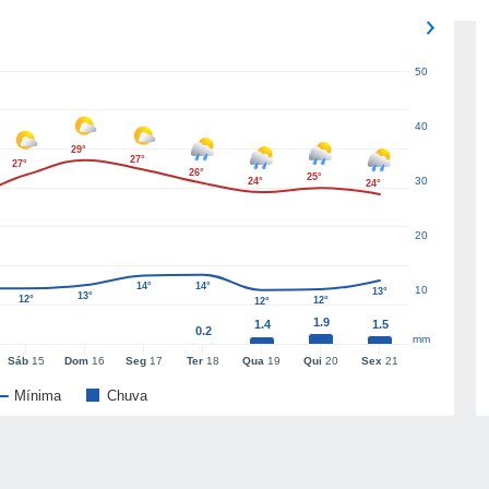
50
40
29°
27°
27°
26°
25°
30
24°
24°
20
14°
14°
10
13°
13°
12°
12°
12°
1.9
1.4
1.5
0.2
mm
Sáb
15
Dom
16
Seg
17
Ter
18
Qua
19
Qui
20
Sex
21
Mínima
Chuva