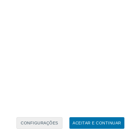
Calendário Lunar
Seg
Ter
Qua
Qui
Sex
Sáb
Domo
9
10
11
12
13
14
15
16
17
18
19
20
21
22
CONFIGURAÇÕES
ACEITAR E CONTINUAR