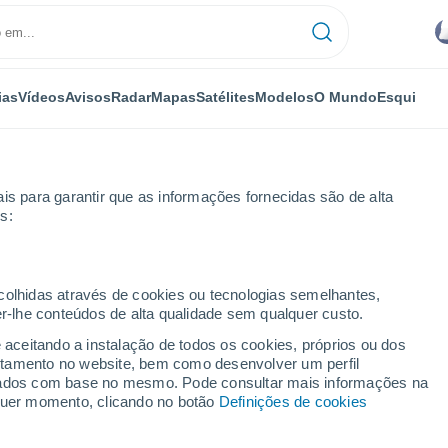
ias
Vídeos
Avisos
Radar
Mapas
Satélites
Modelos
O Mundo
Esqui
is para garantir que as informações fornecidas são de alta
s:
aff Pulliam Airport
ecolhidas através de cookies ou tecnologias semelhantes,
er-lhe conteúdos de alta qualidade sem qualquer custo.
liam Airport - AZ
e aceitando a instalação de todos os cookies, próprios ou dos
rtamento no website, bem como desenvolver um perfil
...
lizados com base no mesmo. Pode consultar mais informações na
lquer momento, clicando no botão
Definições de cookies
Por horas
Intervalos nublados nas
próximas horas