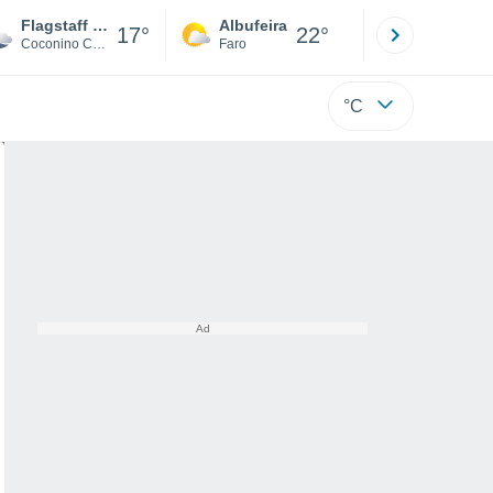
Flagstaff Pulliam Airport
Albufeira
Lisboa
17°
22°
Coconino County
Faro
Lisboa
°C