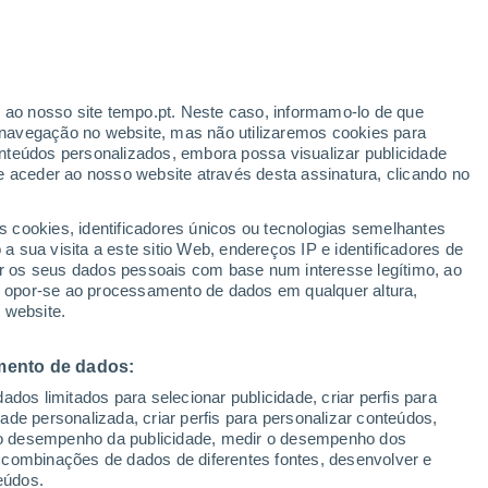
ante
r ao nosso site tempo.pt. Neste caso, informamo-lo de que
:
12%
navegação no website, mas não utilizaremos cookies para
nteúdos personalizados, embora possa visualizar publicidade
e aceder ao nosso website através desta assinatura, clicando no
:
s cookies, identificadores únicos ou tecnologias semelhantes
sto
 sua visita a este sitio Web, endereços IP e identificadores de
r os seus dados pessoais com base num interesse legítimo, ao
Radar de Chuva
Satélites
Modelos
ou opor-se ao processamento de dados em qualquer altura,
 website.
mento de dados:
Quarta
Quinta
Sexta
Sábado
dos limitados para selecionar publicidade, criar perfis para
12 Ago.
13 Ago.
14 Ago.
15 Ago.
idade personalizada, criar perfis para personalizar conteúdos,
ir o desempenho da publicidade, medir o desempenho dos
 combinações de dados de diferentes fontes, desenvolver e
eúdos.
90%
90%
90%