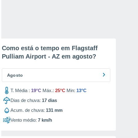
Como está o tempo em Flagstaff
Pulliam Airport - AZ em
agosto
?
Agosto
T. Média :
19°C
Máx.:
25°C
Min:
13°C
Dias de chuva:
17
dias
Acum. de chuva:
131 mm
Vento médio:
7 km/h