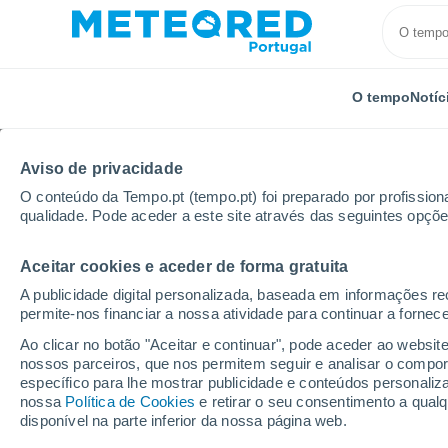
O tempo
Notíc
Aviso de privacidade
O conteúdo da Tempo.pt (tempo.pt) foi preparado por profissiona
qualidade. Pode aceder a este site através das seguintes opçõe
Aceitar cookies e aceder de forma gratuita
Início
Estados Unidos
Estado do Arizona
Flagst
A publicidade digital personalizada, baseada em informações r
permite-nos financiar a nossa atividade para continuar a fornec
Tempo em Flagstaff Pul
Ao clicar no botão "Aceitar e continuar", pode aceder ao websit
nossos parceiros, que nos permitem seguir e analisar o compo
04:36
Domingo
específico para lhe mostrar publicidade e conteúdos persona
nossa
Política de Cookies
e retirar o seu consentimento a qua
disponível na parte inferior da nossa página web.
Nuvens dispersas