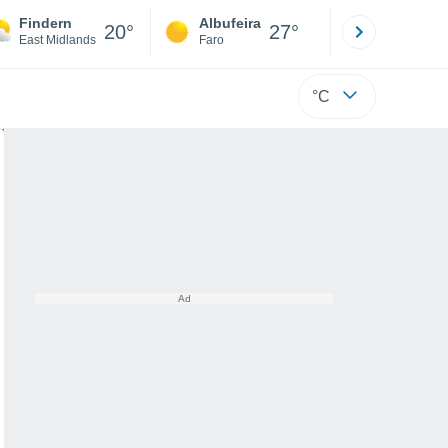
Findern
Albufeira
Lisboa
20°
27°
East Midlands
Faro
Lisboa
°C