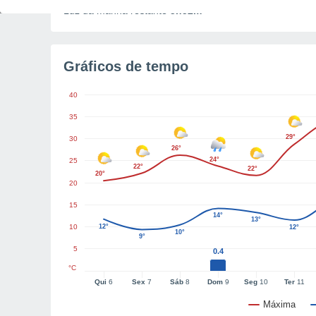
Luz da manhã restante
5h52m
Gráficos de tempo
40
35
29°
30
26°
24°
25
22°
22°
20°
20
15
14°
13°
10
12°
12°
10°
9°
5
0.4
°C
Qui
6
Sex
7
Sáb
8
Dom
9
Seg
10
Ter
11
Máxima