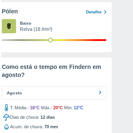
Pólen
Detalhe
Baixo
Relva (18 #/m³)
Como está o tempo em Findern em
agosto
?
Agosto
T. Média :
16°C
Máx.:
20°C
Min:
12°C
Dias de chuva:
12
dias
Acum. de chuva:
70 mm