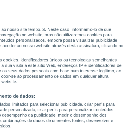
r ao nosso site tempo.pt. Neste caso, informamo-lo de que
/h
navegação no website, mas não utilizaremos cookies para
nteúdos personalizados, embora possa visualizar publicidade
e aceder ao nosso website através desta assinatura, clicando no
 até
s cookies, identificadores únicos ou tecnologias semelhantes
 sua visita a este sitio Web, endereços IP e identificadores de
r os seus dados pessoais com base num interesse legítimo, ao
Radar de Chuva
Satélites
Modelos
ou opor-se ao processamento de dados em qualquer altura,
 website.
mento de dados:
omingo
Segunda
Terça
Quarta
dos limitados para selecionar publicidade, criar perfis para
9 Ago.
10 Ago.
11 Ago.
12 Ago.
idade personalizada, criar perfis para personalizar conteúdos,
ir o desempenho da publicidade, medir o desempenho dos
 combinações de dados de diferentes fontes, desenvolver e
eúdos.
50%
30%