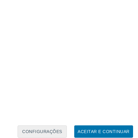
Calendário Lunar
Seg
Ter
Qua
Qui
Sex
Sáb
Domo
6
7
8
9
10
11
12
13
14
15
16
17
18
19
CONFIGURAÇÕES
ACEITAR E CONTINUAR