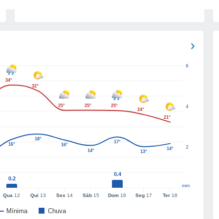
6
34°
32°
25°
25°
25°
4
24°
21°
18°
17°
16°
16°
2
14°
14°
13°
0.4
0.2
mm
Qua
12
Qui
13
Sex
14
Sáb
15
Dom
16
Seg
17
Ter
18
Mínima
Chuva