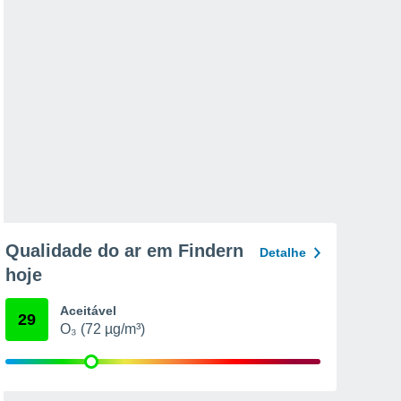
Qualidade do ar em Findern
Detalhe
hoje
Aceitável
29
O₃ (72 µg/m³)