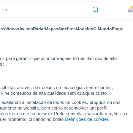
ias
Vídeos
Avisos
Radar
Mapas
Satélites
Modelos
O Mundo
Esqui
is para garantir que as informações fornecidas são de alta
s:
ecolhidas através de cookies ou tecnologias semelhantes,
er-lhe conteúdos de alta qualidade sem qualquer custo.
e aceitando a instalação de todos os cookies, próprios ou dos
rtamento no website, bem como desenvolver um perfil
...
lizados com base no mesmo. Pode consultar mais informações na
lquer momento, clicando no botão
Definições de cookies
Por horas
Céu nublado nas próximas horas