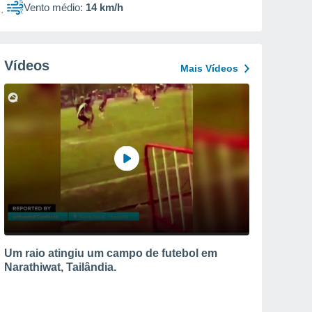
Vento médio:
14 km/h
Vídeos
Mais Vídeos
Um raio atingiu um campo de futebol em
Narathiwat, Tailândia.