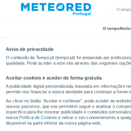
O tempo
Notíc
Aviso de privacidade
O conteúdo da Tempo.pt (tempo.pt) foi preparado por profissiona
qualidade. Pode aceder a este site através das seguintes opçõe
Aceitar cookies e aceder de forma gratuita
Início
Reino Unido
Midlands do Leste
Findern
A publicidade digital personalizada, baseada em informações r
permite-nos financiar a nossa atividade para continuar a fornec
Tempo em Findern
Ao clicar no botão "Aceitar e continuar", pode aceder ao websit
nossos parceiros, que nos permitem seguir e analisar o compo
15:39
Quinta
específico para lhe mostrar publicidade e conteúdos persona
nossa
Política de Cookies
e retirar o seu consentimento a qua
disponível na parte inferior da nossa página web.
Parcialmente nublado