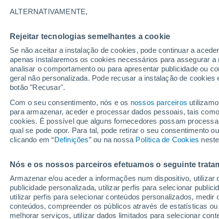
20°
ALTERNATIVAMENTE,
Rejeitar tecnologias semelhantes a cookie
Noroeste
Se não aceitar a instalação de cookies, pode continuar a acede
Sensação de 20°
20
-
44 km
apenas instalaremos os cookies necessários para assegurar a 
analisar o comportamento ou para apresentar publicidade ou co
geral não personalizada. Pode recusar a instalação de cookies 
botão "Recusar".
Última hora
Aviso amarelo de tempo quente neste distrito:
Com o seu consentimento, nós e os
nossos parceiros
utilizamo
39 ºC e noites tropicais; saiba até quando
para armazenar, aceder e processar dados pessoais, tais como a
cookies. É possível que alguns fornecedores possam processa
O Tempo 1 - 7 Dias
Atualidade
Mapas de nuvens
qual se pode opor. Para tal, pode retirar o seu consentimento 
clicando em “
Definições
” ou na nossa
Política de Cookies
neste
Nós e os nossos parceiros efetuamos o seguinte trata
Amanhã
Sábado
D
Hoje
Armazenar e/ou aceder a informações num dispositivo, utilizar da
7 Ago.
8 Ago.
6 Ago.
publicidade personalizada, utilizar perfis para selecionar public
utilizar perfis para selecionar conteúdos personalizados, med
conteúdos, compreender os públicos através de estatísticas ou
melhorar serviços, utilizar dados limitados para selecionar cont