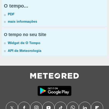
O tempo...
PDF
mais informações
O tempo no seu Site
Widget de O Tempo
API de Meteorologia