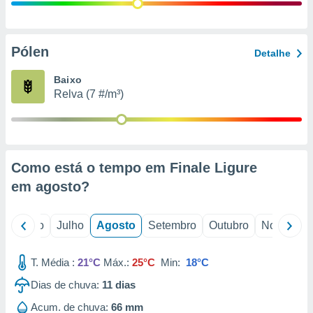
conteúdos.
ção
Pólen
Detalhe
ão através
de
Baixo
,
Relva (7 #/m³)
 e
dos,
publicidade
s, estudos
Como está o tempo em Finale Ligure
a e
mento de
em
agosto
?
ossos 1199
o
Junho
Julho
Agosto
Setembro
Outubro
Novembro
eiros
T. Média :
21°C
Máx.:
25°C
Min:
18°C
Dias de chuva:
11
dias
Acum. de chuva:
66 mm