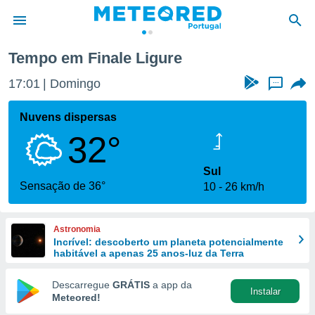
Tempo em Finale Ligure
de
17:01
Domingo
...
 da
empo.pt) foi
Nuvens dispersas
or
32°
is para
e as
 fornecidas
Sul
 qualidade.
Sensação de 36°
10
26 km/h
r a este
s das
opções:
Astronomia
Incrível: descoberto um planeta potencialmente
ookies e
habitável a apenas 25 anos-luz da Terra
 forma
Descarregue
GRÁTIS
a app da
Instalar
e digital
Meteored!
da,