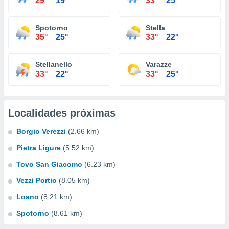
29°
19°
33°
25°
Spotorno
Stella
35°
25°
33°
22°
Stellanello
Varazze
33°
22°
33°
25°
Localidades próximas
Borgio Verezzi
(2.66 km)
Pietra Ligure
(5.52 km)
Tovo San Giacomo
(6.23 km)
Vezzi Portio
(8.05 km)
Loano
(8.21 km)
Spotorno
(8.61 km)