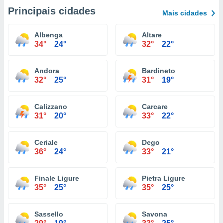
Principais cidades
Mais cidades
Albenga
Altare
34°
24°
32°
22°
Andora
Bardineto
32°
25°
31°
19°
Calizzano
Carcare
31°
20°
33°
22°
Ceriale
Dego
36°
24°
33°
21°
Finale Ligure
Pietra Ligure
35°
25°
35°
25°
Sassello
Savona