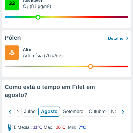
Aceitável
conteúdos.
33
O₃ (81 µg/m³)
ção
ão através
de
Pólen
,
Detalhe
 e
Alto
dos,
Artemísia (76 #/m³)
publicidade
s, estudos
a e
mento de
Como está o tempo em Filet em
ossos 1199
agosto
?
eiros
o
Junho
Julho
Agosto
Setembro
Outubro
Novembro
T. Média :
11°C
Máx.:
16°C
Min:
7°C