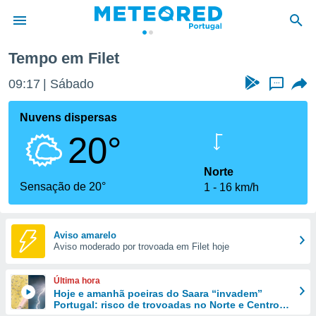
Tempo em Filet
de
09:17
Sábado
...
 da
empo.pt) foi
Nuvens dispersas
or
20°
is para
e as
 fornecidas
Norte
 qualidade.
Sensação de 20°
1
16 km/h
r a este
s das
opções:
Aviso amarelo
Aviso moderado por trovoada em Filet hoje
ookies e
 forma
Última hora
e digital
Hoje e amanhã poeiras do Saara “invadem”
Portugal: risco de trovoadas no Norte e Centro
da,