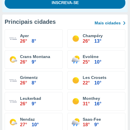
Principais cidades
Mais cidades
Ayer
Champéry
26°
8°
26°
13°
Crans Montana
Evolène
26°
9°
25°
10°
Grimentz
Les Crosets
26°
8°
22°
10°
Leukerbad
Monthey
26°
9°
31°
16°
Nendaz
Saas-Fee
27°
10°
18°
9°