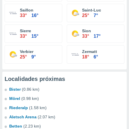
Saillon
Saint-Luc
33°
16°
25°
7°
Sierre
Sion
33°
15°
33°
17°
Verbier
Zermatt
25°
9°
18°
6°
Localidades próximas
Bister
(0.86 km)
Mörel
(0.98 km)
Riederalp
(1.58 km)
Aletsch Arena
(2.07 km)
Betten
(2.23 km)