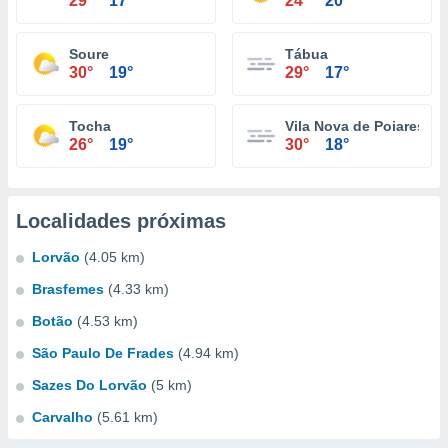
29°
17°
24°
20°
Soure
Tábua
30°
19°
29°
17°
Tocha
Vila Nova de Poiares
26°
19°
30°
18°
Localidades próximas
Lorvão
(4.05 km)
Brasfemes
(4.33 km)
Botão
(4.53 km)
São Paulo De Frades
(4.94 km)
Sazes Do Lorvão
(5 km)
Carvalho
(5.61 km)