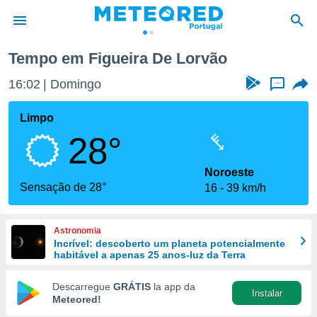
Tempo em Figueira De Lorvão
de
16:02
Domingo
...
 da
empo.pt) foi
Limpo
or
28°
is para
e as
 fornecidas
Noroeste
 qualidade.
Sensação de 28°
16
39 km/h
r a este
s das
opções:
Astronomia
Incrível: descoberto um planeta potencialmente
ookies e
habitável a apenas 25 anos-luz da Terra
 forma
Descarregue
GRÁTIS
la app da
Instalar
e digital
Meteored!
da,