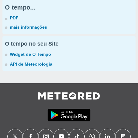
O tempo...
PDF
mais informações
O tempo no seu Site
Widget de O Tempo
API de Meteorologia