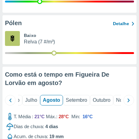
conteúdos.
ção
Pólen
Detalhe
ão através
de
Baixo
,
Relva (7 #/m³)
 e
dos,
publicidade
s, estudos
Como está o tempo em Figueira De
a e
mento de
Lorvão em
agosto
?
ossos 1199
o
Junho
Julho
Agosto
Setembro
Outubro
Novembro
eiros
T. Média :
21°C
Máx.:
28°C
Min:
16°C
Dias de chuva:
4
dias
Acum. de chuva:
19 mm