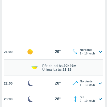
ados com
esmo. Pode
ais
s na nossa
 Cookies
e
u
nto a
omento,
 botão
de cookies
na parte
Noroeste
29°
nossa
21:00
1
-
16
km/h
.
IVAMENTE,
Pôr-do-sol às
20h49m
Última luz às
21:19
as
Nordeste
28°
22:00
tes a
1
-
13
km/h
tar a
Sul
28°
23:00
de cookies,
2
-
10
km/h
uar a