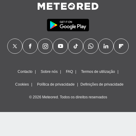
ão através
de
,
 e
dos,
publicidade
s, estudos
a e
mento de
Contacto
Sobre nós
FAQ
Termos de utilização
ossos 1199
eiros
Cookies
Política de privacidade
Definições de privacidade
© 2026 Meteored. Todos os direitos reservados