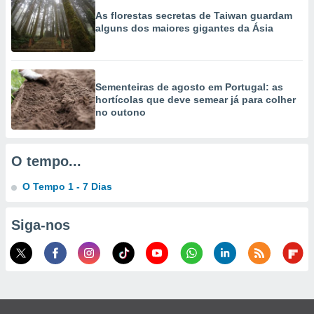
selecionar
As florestas secretas de Taiwan guardam
alguns dos maiores gigantes da Ásia
a, criar
personalizar
tilizar
selecionar
Sementeiras de agosto em Portugal: as
hortícolas que deve semear já para colher
dos, medir
no outono
nho da
, medir o
o dos
O tempo...
r os
ravés de
O Tempo 1 - 7 Dias
s ou
s de dados
es fontes,
Siga-nos
 e melhorar
ilizar dados
ara
conteúdos.
ção