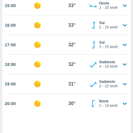
Oeste
33°
15:00
, permite-
2
-
25
km/h
ar a nossa
ara
ACEITAR
Sul
 fornecer-
33°
16:00
E
2
-
25
km/h
os de alta
CONTINUAR
sem
sto.
Sul
32°
17:00
CONFIGURAÇÕES
3
-
25
km/h
o botão
ontinuar",
r ao
Sudoeste
32°
18:00
4
-
23
km/h
itando a
de todos os
óprios ou
Sudoeste
31°
19:00
parceiros,
2
-
22
km/h
rmitem
lisar o
nto no
Norte
30°
20:00
1
-
19
km/h
em como
 um perfil
para lhe
licidade e