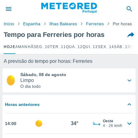
de
Início
Espanha
Ilhas Baleares
Ferreries
Por horas
 da
empo.pt) foi
Tempo para Ferreries por horas
or
is para
HOJE
AMANHÃ
SEG. 10
TER. 11
QUA. 12
QUI. 13
SEX. 14
SÁB. 15
DOM
e as
 fornecidas
 qualidade.
A previsão do tempo por horas: Ferreries
r a este
s das
Sábado, 08 de agosto
opções:
Limpo
O dia todo
ookies e
 forma
Horas anteriores
e digital
da,
Oeste
m
34°
14:00
4
-
26
km/h
 recolhidas
cookies ou