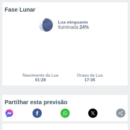
Fase Lunar
nto, nós e
Lua minguante
arceiros
Iluminada
24%
cookies,
ores únicos
ias
s para
 aceder e
dados
ais como a
 este sitio
eços IP e
Nascimento da Lua
Ocaso da Lua
ores de
01:28
17:35
possível
es possam
os seus
Partilhar esta previsão
oais com
nteresse
o qual se
ara tal,
 o seu