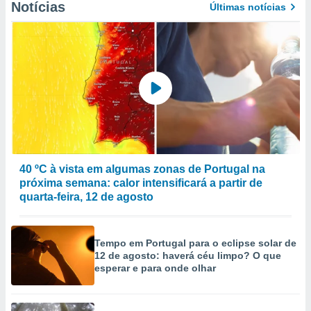
Notícias
Últimas notícias
to ou opor-
essamento
m qualquer
ando em “
 ou na
 Cookies
te.
 nossos
s o
40 ºC à vista em algumas zonas de Portugal na
o de
próxima semana: calor intensificará a partir de
quarta-feira, 12 de agosto
e/ou aceder
ões num
utilizar
Tempo em Portugal para o eclipse solar de
ados para
12 de agosto: haverá céu limpo? O que
publicidade,
esperar e para onde olhar
 para
a, utilizar