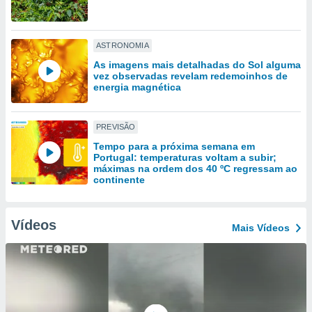
tar a
de cookies,
uar a
osso site
ASTRONOMIA
este caso,
As imagens mais detalhadas do Sol alguma
lo de que
vez observadas revelam redemoinhos de
talaremos
energia magnética
s para
a navegação
PREVISÃO
, mas não
Tempo para a próxima semana em
s cookies
Portugal: temperaturas voltam a subir;
ar o
máximas na ordem dos 40 ºC regressam ao
nto ou
continente
ntar
 ou
Vídeos
Mais Vídeos
dos,
ssa
ublicidade
ada. Pode
nstalação de
ceder ao