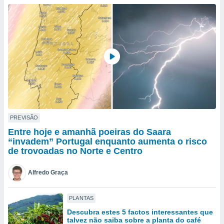
para lhe
licidade e
ados com
esmo. Pode
ais
s na nossa
 Cookies
e
u
nto a
omento,
 botão
de cookies
PREVISÃO
na parte
Entre hoje e amanhã poeiras do Saara
nossa
“invadem” Portugal enquanto aumenta o risco
.
de trovoadas no Norte e Centro
IVAMENTE,
Alfredo Graça
as
PLANTAS
tes a
Descubra estes 5 factos interessantes que
talvez não saiba sobre a planta do café