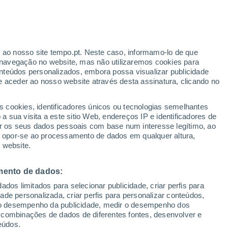
ante
r ao nosso site tempo.pt. Neste caso, informamo-lo de que
:
24%
navegação no website, mas não utilizaremos cookies para
nteúdos personalizados, embora possa visualizar publicidade
e aceder ao nosso website através desta assinatura, clicando no
s cookies, identificadores únicos ou tecnologias semelhantes
o
 sua visita a este sitio Web, endereços IP e identificadores de
r os seus dados pessoais com base num interesse legítimo, ao
adar de Chuva
Satélites
Modelos
ou opor-se ao processamento de dados em qualquer altura,
 website.
mento de dados:
Terça
Quarta
Quinta
Sexta
dos limitados para selecionar publicidade, criar perfis para
11 Ago.
12 Ago.
13 Ago.
14 Ago.
idade personalizada, criar perfis para personalizar conteúdos,
ir o desempenho da publicidade, medir o desempenho dos
 combinações de dados de diferentes fontes, desenvolver e
eúdos.