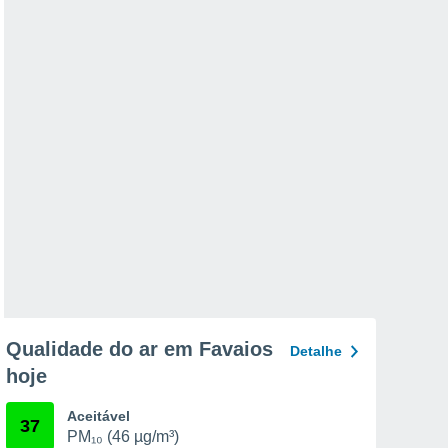
Qualidade do ar em Favaios
Detalhe
hoje
Aceitável
37
PM₁₀ (46 µg/m³)