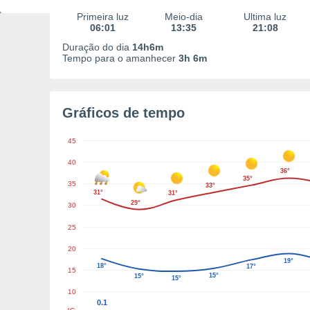
Primeira luz
Meio-dia
Última luz
06:01
13:35
21:08
Duração do dia
14h6m
Tempo para o amanhecer
3h 6m
Gráficos de tempo
45
40
36°
35°
35
33°
31°
31°
29°
30
25
20
19°
18°
17°
15
15°
15°
15°
10
0.1