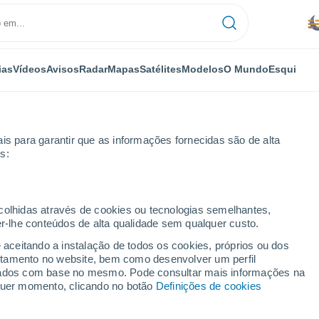
ias
Vídeos
Avisos
Radar
Mapas
Satélites
Modelos
O Mundo
Esqui
is para garantir que as informações fornecidas são de alta
s:
ecolhidas através de cookies ou tecnologias semelhantes,
er-lhe conteúdos de alta qualidade sem qualquer custo.
e aceitando a instalação de todos os cookies, próprios ou dos
rtamento no website, bem como desenvolver um perfil
...
lizados com base no mesmo. Pode consultar mais informações na
lquer momento, clicando no botão
Definições de cookies
Por horas
Névoa de poeira nas próximas
horas