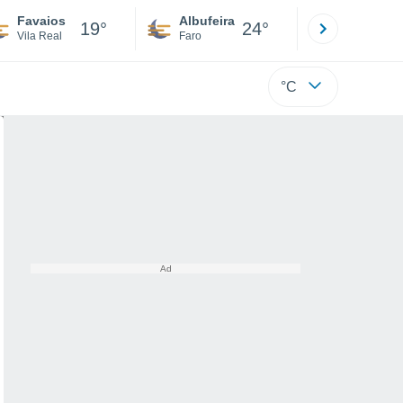
Favaios
Albufeira
Lisboa
19°
24°
Vila Real
Faro
Lisboa
°C