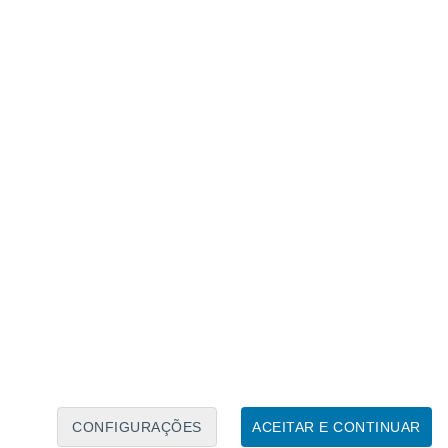
Calendário Lunar
Seg
Ter
Qua
Qui
Sex
Sáb
Domo
8
9
10
11
12
13
14
15
16
CONFIGURAÇÕES
ACEITAR E CONTINUAR