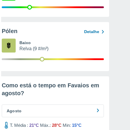
Pólen
Detalhe
Baixo
Relva (9 #/m³)
Como está o tempo em Favaios em
agosto
?
Agosto
T. Média :
21°C
Máx.:
28°C
Min:
15°C