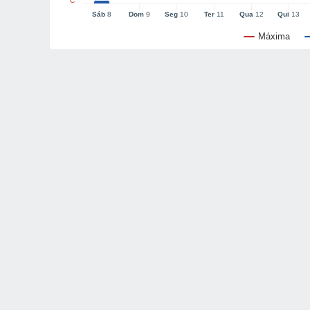
°C
Sáb
8
Dom
9
Seg
10
Ter
11
Qua
12
Qui
13
Máxima