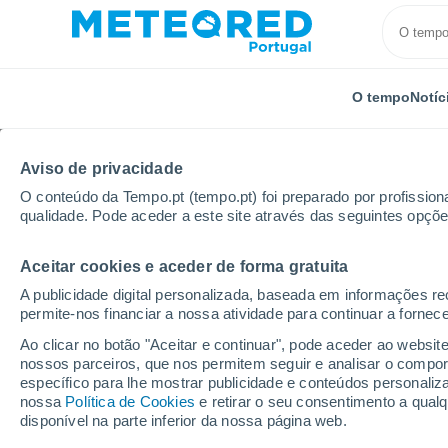
O tempo
Notíc
Aviso de privacidade
O conteúdo da Tempo.pt (tempo.pt) foi preparado por profissiona
qualidade. Pode aceder a este site através das seguintes opçõe
Aceitar cookies e aceder de forma gratuita
Início
Distrito de Vila Real
Favaios
A publicidade digital personalizada, baseada em informações r
permite-nos financiar a nossa atividade para continuar a fornec
Tempo em Favaios
Ao clicar no botão "Aceitar e continuar", pode aceder ao websit
nossos parceiros, que nos permitem seguir e analisar o compo
02:56
Sábado
específico para lhe mostrar publicidade e conteúdos persona
nossa
Política de Cookies
e retirar o seu consentimento a qua
disponível na parte inferior da nossa página web.
Névoa de poeira