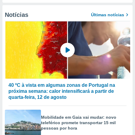
to ou opor-
essamento
Notícias
Últimas notícias
m qualquer
ando em “
 ou na
 Cookies
te.
 nossos
s o
o de
40 ºC à vista em algumas zonas de Portugal na
próxima semana: calor intensificará a partir de
e/ou aceder
quarta-feira, 12 de agosto
ões num
utilizar
ados para
publicidade,
Mobilidade em Gaia vai mudar: novo
 para
teleférico promete transportar 15 mil
pessoas por hora
a, utilizar