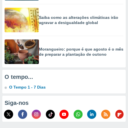
selecionar
a, criar
Saiba como as alterações climáticas irão
personalizar
agravar a desigualdade global
tilizar
selecionar
dos, medir
nho da
Morangueiro: porque é que agosto é o mês
, medir o
de preparar a plantação de outono
o dos
r os
ravés de
O tempo...
s ou
s de dados
O Tempo 1 - 7 Dias
es fontes,
 e melhorar
ilizar dados
Siga-nos
ara
conteúdos.
ção