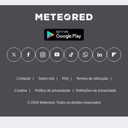
ão através
de
,
 e
dos,
publicidade
s, estudos
a e
mento de
ossos 1199
eiros
Contacto
Sobre nós
FAQ
Termos de utilização
Cookies
Política de privacidade
Definições de privacidade
© 2026 Meteored. Todos os direitos reservados