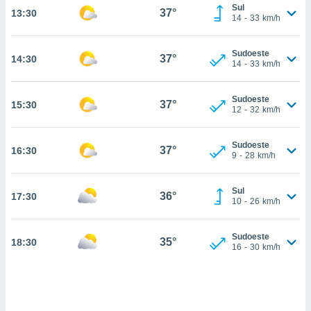
Sul
37°
13:30
, permite-
14
-
33
km/h
ar a nossa
ara
ACEITAR
Sudoeste
 fornecer-
37°
14:30
E
14
-
33
km/h
os de alta
CONTINUAR
sem
sto.
Sudoeste
37°
15:30
CONFIGURAÇÕES
12
-
32
km/h
o botão
ontinuar",
r ao
Sudoeste
37°
16:30
9
-
28
km/h
itando a
de todos os
óprios ou
Sul
36°
17:30
parceiros,
10
-
26
km/h
rmitem
lisar o
nto no
Sudoeste
35°
18:30
16
-
30
km/h
em como
 um perfil
para lhe
licidade e