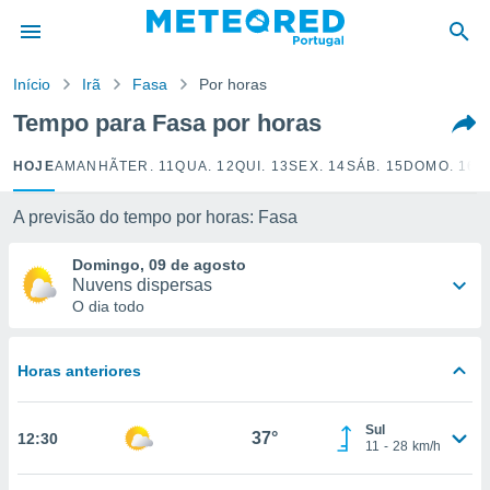
de
Início
Irã
Fasa
Por horas
 da
empo.pt) foi
Tempo para Fasa por horas
or
is para
HOJE
AMANHÃ
TER. 11
QUA. 12
QUI. 13
SEX. 14
SÁB. 15
DOMO. 16
S
e as
 fornecidas
 qualidade.
A previsão do tempo por horas: Fasa
r a este
s das
Domingo, 09 de agosto
opções:
Nuvens dispersas
O dia todo
ookies e
 forma
Horas anteriores
e digital
da,
Sul
m
37°
12:30
11
-
28
km/h
 recolhidas
cookies ou