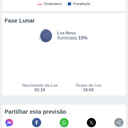
Temperatura
Precipitação
nto, nós e
Fase Lunar
arceiros
cookies,
Lua Nova
ores únicos
Iluminada
15%
ias
s para
 aceder e
dados
ais como a
 este sitio
eços IP e
ores de
possível
Nascimento da Lua
Ocaso da Lua
01:10
16:03
es possam
os seus
oais com
nteresse
Partilhar esta previsão
o qual se
ara tal,
 o seu