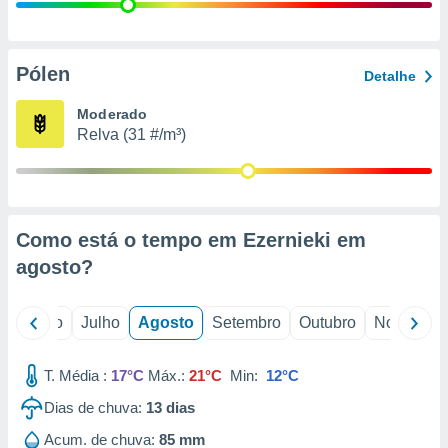
conteúdos.
ção
Pólen
Detalhe
ão através
de
Moderado
,
Relva (31 #/m³)
 e
dos,
publicidade
s, estudos
Como está o tempo em Ezernieki em
a e
mento de
agosto
?
ossos 1199
o
Junho
Julho
Agosto
Setembro
Outubro
Novembro
eiros
T. Média :
17°C
Máx.:
21°C
Min:
12°C
Dias de chuva:
13
dias
Acum. de chuva:
85 mm