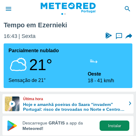
Tempo em Ezernieki
de
16:43
Sexta
...
 da
empo.pt) foi
Parcialmente nublado
or
21°
is para
e as
 fornecidas
Oeste
 qualidade.
Sensação de 21°
18
41 km/h
r a este
s das
opções:
Última hora
Hoje e amanhã poeiras do Saara “invadem”
ookies e
Portugal: risco de trovoadas no Norte e Centro
 forma
aumenta
Descarregue
GRÁTIS
a app da
Instalar
e digital
Meteored!
da,