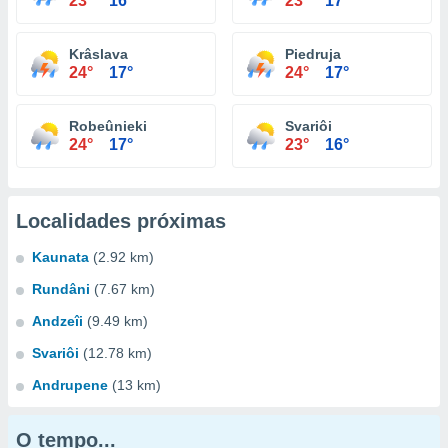
23°
16°
23°
17°
Krâslava
Piedruja
24°
17°
24°
17°
Robeûnieki
Svariôi
24°
17°
23°
16°
Localidades próximas
Kaunata
(2.92 km)
Rundâni
(7.67 km)
Andzeîi
(9.49 km)
Svariôi
(12.78 km)
Andrupene
(13 km)
O tempo...