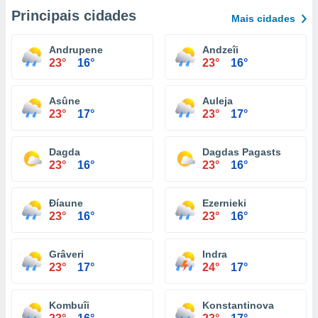
Principais cidades
Mais cidades
Andrupene
Andzeîi
23°
16°
23°
16°
Asûne
Auleja
23°
17°
23°
17°
Dagda
Dagdas Pagasts
23°
16°
23°
16°
Ðíaune
Ezernieki
23°
16°
23°
16°
Grâveri
Indra
23°
17°
24°
17°
Kombuîi
Konstantinova