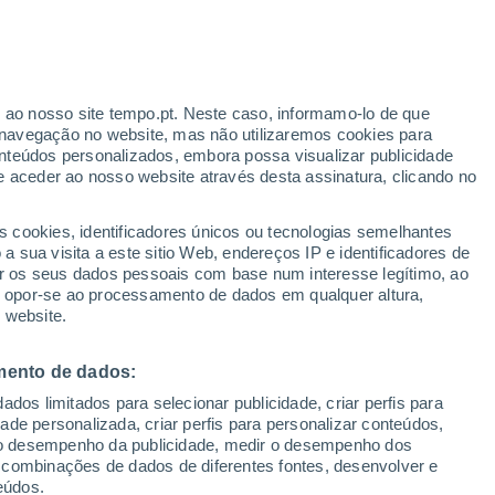
Aviso amarelo
Aviso moderado por incêndios em
Evje Og Hornnes hoje
r ao nosso site tempo.pt. Neste caso, informamo-lo de que
/h
navegação no website, mas não utilizaremos cookies para
nteúdos personalizados, embora possa visualizar publicidade
e aceder ao nosso website através desta assinatura, clicando no
te
s cookies, identificadores únicos ou tecnologias semelhantes
 sua visita a este sitio Web, endereços IP e identificadores de
r os seus dados pessoais com base num interesse legítimo, ao
adar de Chuva
Satélites
Modelos
ou opor-se ao processamento de dados em qualquer altura,
 website.
mento de dados:
Quarta
Quinta
Sexta
Sábado
dos limitados para selecionar publicidade, criar perfis para
12 Ago.
13 Ago.
14 Ago.
15 Ago.
idade personalizada, criar perfis para personalizar conteúdos,
ir o desempenho da publicidade, medir o desempenho dos
 combinações de dados de diferentes fontes, desenvolver e
eúdos.