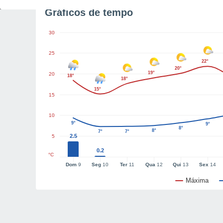
Gráficos de tempo
30
25
22°
20°
19°
20
18°
18°
15°
15
10
9°
9°
8°
8°
7°
7°
2.5
5
0.2
°C
Dom
9
Seg
10
Ter
11
Qua
12
Qui
13
Sex
14
Máxima