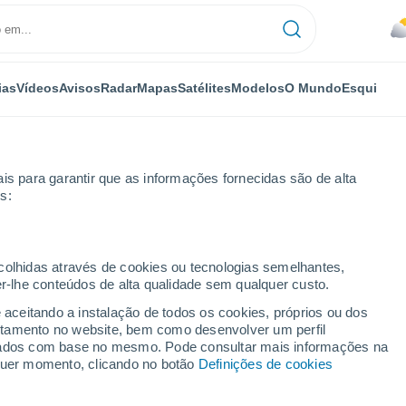
ias
Vídeos
Avisos
Radar
Mapas
Satélites
Modelos
O Mundo
Esqui
is para garantir que as informações fornecidas são de alta
s:
ecolhidas através de cookies ou tecnologias semelhantes,
er-lhe conteúdos de alta qualidade sem qualquer custo.
nnes
e aceitando a instalação de todos os cookies, próprios ou dos
rtamento no website, bem como desenvolver um perfil
...
lizados com base no mesmo. Pode consultar mais informações na
lquer momento, clicando no botão
Definições de cookies
Por horas
Chuva fraca nas próximas horas