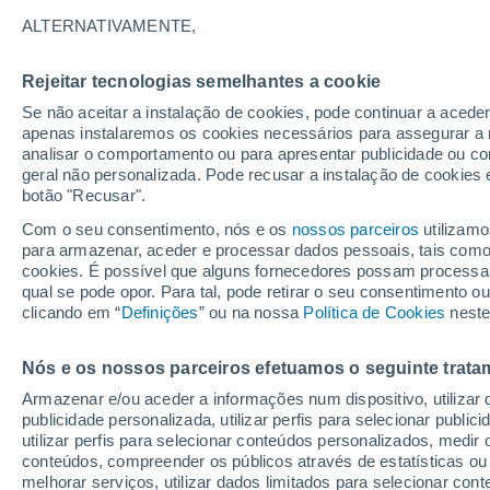
18°
ALTERNATIVAMENTE,
Rejeitar tecnologias semelhantes a cookie
Sudoeste
Se não aceitar a instalação de cookies, pode continuar a acede
Sensação de 18°
24
-
55 km
apenas instalaremos os cookies necessários para assegurar a 
analisar o comportamento ou para apresentar publicidade ou co
geral não personalizada. Pode recusar a instalação de cookies 
botão "Recusar".
Astronomia
Incrível: descoberto um planeta potencialmen
Com o seu consentimento, nós e os
nossos parceiros
utilizamo
habitável a apenas 25 anos-luz da Terra
para armazenar, aceder e processar dados pessoais, tais como a
cookies. É possível que alguns fornecedores possam processa
O Tempo 1 - 7 Dias
Atualidade
Mapas de chuva
R
qual se pode opor. Para tal, pode retirar o seu consentimento 
clicando em “
Definições
” ou na nossa
Política de Cookies
neste
Nós e os nossos parceiros efetuamos o seguinte trata
Amanhã
Terça
Hoje
Armazenar e/ou aceder a informações num dispositivo, utilizar da
10 Ago.
11 Ago.
9 Ago.
publicidade personalizada, utilizar perfis para selecionar public
utilizar perfis para selecionar conteúdos personalizados, med
conteúdos, compreender os públicos através de estatísticas ou
melhorar serviços, utilizar dados limitados para selecionar cont
40%
90%