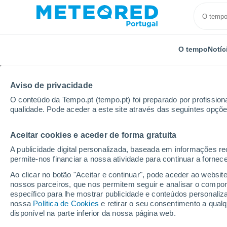
O tempo
Notíc
Aviso de privacidade
O conteúdo da Tempo.pt (tempo.pt) foi preparado por profissiona
qualidade. Pode aceder a este site através das seguintes opçõe
Aceitar cookies e aceder de forma gratuita
Início
Noruega
Aust-Agder
Evje Og Hornnes
A publicidade digital personalizada, baseada em informações r
permite-nos financiar a nossa atividade para continuar a fornec
Tempo em Evje Og Hor
Ao clicar no botão "Aceitar e continuar", pode aceder ao websit
nossos parceiros, que nos permitem seguir e analisar o compo
14:44
Domingo
específico para lhe mostrar publicidade e conteúdos persona
nossa
Política de Cookies
e retirar o seu consentimento a qua
disponível na parte inferior da nossa página web.
Parcialmente nublado