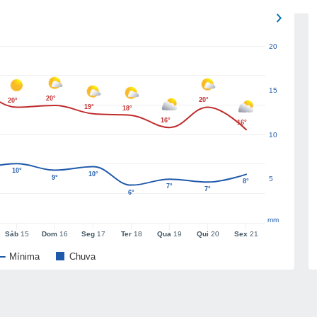
20
15
20°
20°
20°
19°
18°
16°
16°
10
10°
10°
9°
5
8°
7°
7°
6°
mm
Sáb
15
Dom
16
Seg
17
Ter
18
Qua
19
Qui
20
Sex
21
Mínima
Chuva