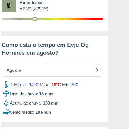
Muito baixo
Relva (3 #/m³)
Como está o tempo em Evje Og
Hornnes em
agosto
?
Agosto
T. Média :
14°C
Máx.:
18°C
Min:
9°C
Dias de chuva:
15
dias
Acum. de chuva:
133 mm
Vento médio:
10 km/h