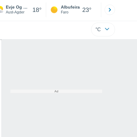
Evje Og Hornnes
Albufeira
Lisboa
18°
23°
Aust-Agder
Faro
Lisboa
°C