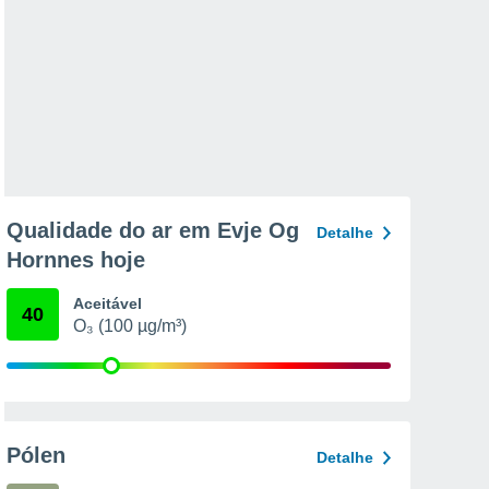
Qualidade do ar em Evje Og
Detalhe
Hornnes hoje
Aceitável
40
O₃ (100 µg/m³)
Pólen
Detalhe