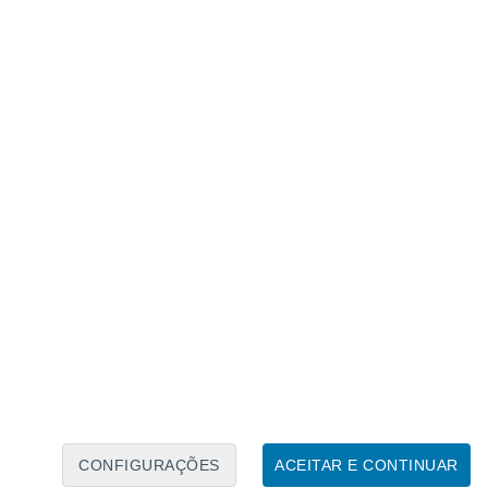
Calendário Lunar
Seg
Ter
Qua
Qui
Sex
Sáb
Domo
9
10
11
12
13
14
15
16
17
18
19
20
21
22
CONFIGURAÇÕES
ACEITAR E CONTINUAR