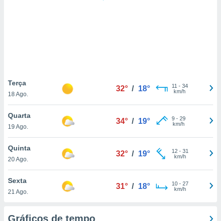
ite através
atura,
 botão
nto, nós e
arceiros
cookies,
Terça
11
-
34
ores únicos
32°
/
18°
km/h
18 Ago.
ias
s para
Quarta
 aceder e
9
-
29
34°
/
19°
km/h
dados
19 Ago.
ais como a
 este sitio
Quinta
12
-
31
32°
/
19°
eços IP e
km/h
20 Ago.
ores de
possível
Sexta
10
-
27
31°
/
18°
km/h
es possam
21 Ago.
os seus
oais com
Gráficos de tempo
nteresse