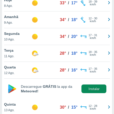
para lhe
18
-
39
33°
/
17°
km/h
8 Ago.
licidade e
ados com
Amanhã
12
-
30
34°
/
18°
esmo. Pode
km/h
9 Ago.
ais
s na nossa
Segunda
17
-
31
 Cookies
e
34°
/
20°
km/h
10 Ago.
u
nto a
omento,
Terça
18
-
35
28°
/
18°
 botão
km/h
11 Ago.
de cookies
na parte
Quarta
17
-
35
nossa
28°
/
16°
km/h
12 Ago.
.
IVAMENTE,
Descarregue
GRÁTIS
la app da
Instalar
Meteored!
as
tes a
Quinta
12
-
28
30°
/
15°
km/h
13 Ago.