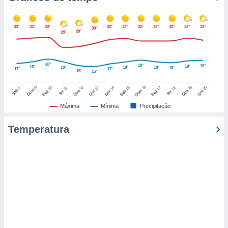
o qual se
ara tal,
 o seu
33°
34°
34°
33°
33°
32°
32°
32°
34°
32°
30°
28°
28°
to ou opor-
essamento
m qualquer
ando em “
20°
19°
19°
19°
18°
18°
18°
18°
18°
17°
17°
16°
15°
 ou na
16
12
19
9
10
15
17
13
14
20
18
8
11
Dom
Sáb
Dom
Qua
Qua
Seg
Sáb
Seg
Qui
Sex
Qui
Ter
Ter
 Cookies
te.
Máxima
Mínima
Precipitação
 nossos
Temperatura
s o
o de
e/ou aceder
ões num
utilizar
ados para
publicidade,