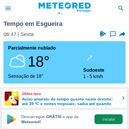
Tempo em Esgueira
de
06:47
Sexta
...
 da
empo.pt) foi
Parcialmente nublado
or
18°
is para
e as
 fornecidas
Sudoeste
 qualidade.
Sensação de 18°
1
5 km/h
r a este
s das
opções:
Última hora
Aviso amarelo de tempo quente neste distrito:
ookies e
até 39 ºC e noites tropicais; saiba até quando
 forma
Descarregue
GRÁTIS
a app da
Instalar
e digital
Meteored!
da,