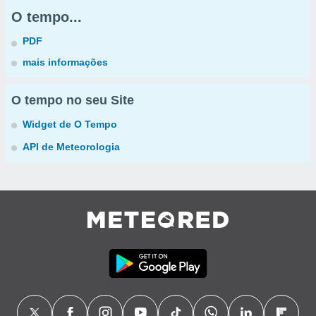
O tempo...
PDF
mais informações
O tempo no seu Site
Widget de O Tempo
API de Meteorologia