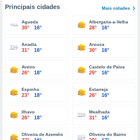
Principais cidades
Mais cidades
Agueda
Albergaria-a-Velha
30°
16°
28°
16°
Anadia
Arouca
31°
16°
30°
16°
Aveiro
Castelo de Paiva
26°
18°
29°
16°
Espinho
Estarreja
23°
18°
26°
16°
Ilhavo
Mealhada
26°
18°
31°
16°
Oliveira de Azeméis
Oliveira do Bairro