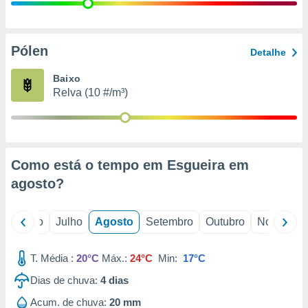
conteúdos.
ção
Pólen
Detalhe
ão através
de
Baixo
,
Relva (10 #/m³)
 e
dos,
publicidade
s, estudos
Como está o tempo em Esgueira em
a e
mento de
agosto
?
ossos 1199
o
Junho
Julho
Agosto
Setembro
Outubro
Novembro
eiros
T. Média :
20°C
Máx.:
24°C
Min:
17°C
Dias de chuva:
4
dias
Acum. de chuva:
20 mm