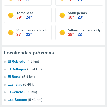
38°
22°
38°
23°
Tomelloso
Valdepeñas
39°
24°
38°
23°
Villanueva de los Infantes
Villarrubia de los Ojos
37°
22°
38°
23°
Localidades próximas
El Robledo
(4.3 km)
El Bullaque
(5.54 km)
El Bonal
(5.9 km)
Las Islas
(6.46 km)
El Cebero
(6.6 km)
Las Betetas
(9.41 km)