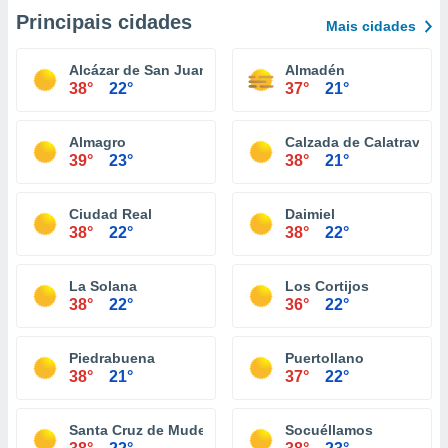
Principais cidades
Mais cidades
Alcázar de San Juan
Almadén
38°
22°
37°
21°
Almagro
Calzada de Calatrava
39°
23°
38°
21°
Ciudad Real
Daimiel
38°
22°
38°
22°
La Solana
Los Cortijos
38°
22°
36°
22°
Piedrabuena
Puertollano
38°
21°
37°
22°
Santa Cruz de Mudela
Socuéllamos