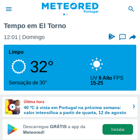
El Torno
Tempo em El Torno
de
12:01
Domingo
...
 da
empo.pt) foi
Limpo
or
32°
is para
e as
 fornecidas
UV
6 Alto
FPS
 qualidade.
Sensação de 30°
15-25
r a este
s das
opções:
Última hora
40 ºC à vista em Portugal na próxima semana:
ookies e
calor intensifica a partir de quarta, 12 de agosto
 forma
Descarregue
GRÁTIS
a app da
Instalar
e digital
Meteored!
da,