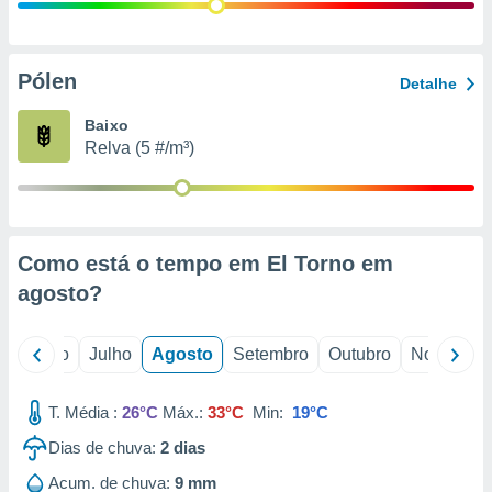
conteúdos.
ção
Pólen
Detalhe
ão através
de
Baixo
,
Relva (5 #/m³)
 e
dos,
publicidade
s, estudos
Como está o tempo em El Torno em
a e
mento de
agosto
?
ossos 1199
o
Junho
Julho
Agosto
Setembro
Outubro
Novembro
eiros
T. Média :
26°C
Máx.:
33°C
Min:
19°C
Dias de chuva:
2
dias
Acum. de chuva:
9 mm