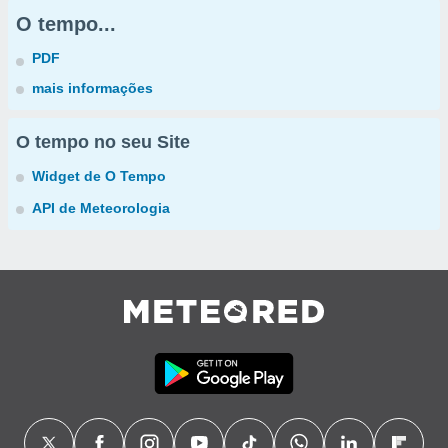
O tempo...
PDF
mais informações
O tempo no seu Site
Widget de O Tempo
API de Meteorologia