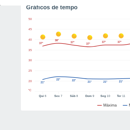
Gráficos de tempo
50
45
40
38°
37°
37°
37°
37°
37°
35
30
25
22°
22°
20
21°
21°
21°
21°
°C
Qui
6
Sex
7
Sáb
8
Dom
9
Seg
10
Ter
11
Máxima