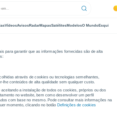
ias
Vídeos
Avisos
Radar
Mapas
Satélites
Modelos
O Mundo
Esqui
is para garantir que as informações fornecidas são de alta
s:
iudad Real
El Bonal
ecolhidas através de cookies ou tecnologias semelhantes,
er-lhe conteúdos de alta qualidade sem qualquer custo.
e aceitando a instalação de todos os cookies, próprios ou dos
rtamento no website, bem como desenvolver um perfil
...
lizados com base no mesmo. Pode consultar mais informações na
lquer momento, clicando no botão
Definições de cookies
Por horas
Céu limpo nas próximas horas