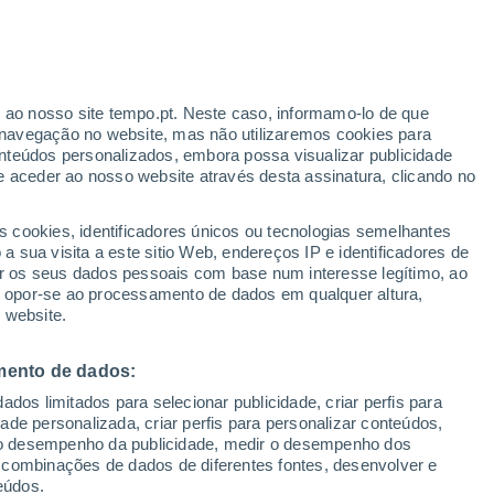
o
r ao nosso site tempo.pt. Neste caso, informamo-lo de que
navegação no website, mas não utilizaremos cookies para
nteúdos personalizados, embora possa visualizar publicidade
e aceder ao nosso website através desta assinatura, clicando no
s cookies, identificadores únicos ou tecnologias semelhantes
gal
 sua visita a este sitio Web, endereços IP e identificadores de
r os seus dados pessoais com base num interesse legítimo, ao
ura
Radar de Chuva
Satélites
Modelos
ou opor-se ao processamento de dados em qualquer altura,
 website.
mento de dados:
omingo
Segunda
Terça
Quarta
dos limitados para selecionar publicidade, criar perfis para
9 Ago.
10 Ago.
11 Ago.
12 Ago.
idade personalizada, criar perfis para personalizar conteúdos,
ir o desempenho da publicidade, medir o desempenho dos
 combinações de dados de diferentes fontes, desenvolver e
eúdos.