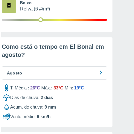
Baixo
Relva (6 #/m³)
Como está o tempo em El Bonal em
agosto
?
Agosto
T. Média :
26°C
Máx.:
33°C
Min:
19°C
Dias de chuva:
2
dias
Acum. de chuva:
9 mm
Vento médio:
9 km/h