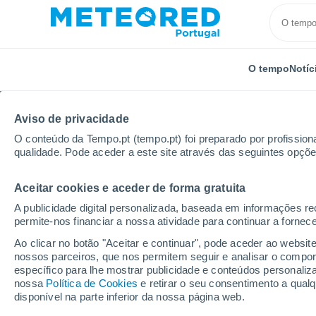
O tempo
Notíc
Aviso de privacidade
O conteúdo da Tempo.pt (tempo.pt) foi preparado por profissiona
qualidade. Pode aceder a este site através das seguintes opçõe
Aceitar cookies e aceder de forma gratuita
Início
Espanha
Castela-Mancha
Província de C
A publicidade digital personalizada, baseada em informações r
permite-nos financiar a nossa atividade para continuar a fornec
Tempo em El Bonal
Ao clicar no botão "Aceitar e continuar", pode aceder ao websit
nossos parceiros, que nos permitem seguir e analisar o compo
12:59
Quinta
específico para lhe mostrar publicidade e conteúdos persona
nossa
Política de Cookies
e retirar o seu consentimento a qua
disponível na parte inferior da nossa página web.
Limpo