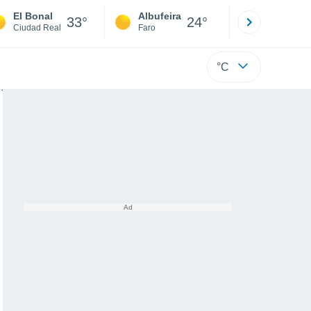
El Bonal
Albufeira
Lisboa
33°
24°
Ciudad Real
Faro
Lisboa
°C