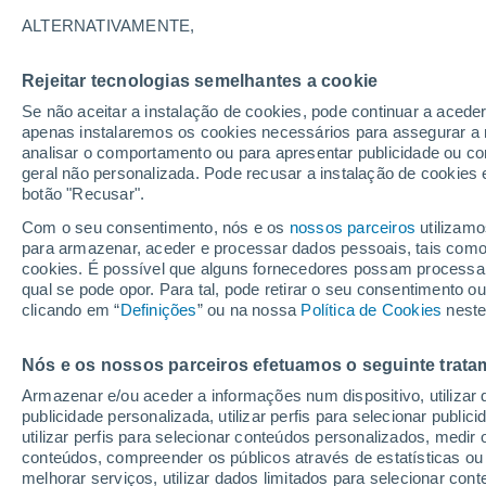
33°
ALTERNATIVAMENTE,
Rejeitar tecnologias semelhantes a cookie
UV
8 Muit
elevado!
Se não aceitar a instalação de cookies, pode continuar a acede
Sensação de 32°
FPS
25-50
apenas instalaremos os cookies necessários para assegurar a 
analisar o comportamento ou para apresentar publicidade ou co
geral não personalizada. Pode recusar a instalação de cookies 
botão "Recusar".
Última hora
Subida das temperaturas, poeiras do Saara e
Com o seu consentimento, nós e os
nossos parceiros
utilizamo
chuva: datas e zonas mais afetadas em Portu
para armazenar, aceder e processar dados pessoais, tais como a
cookies. É possível que alguns fornecedores possam processa
O Tempo 1 - 7 Dias
Atualidade
Mapas de temperat
qual se pode opor. Para tal, pode retirar o seu consentimento 
clicando em “
Definições
” ou na nossa
Política de Cookies
neste
Nós e os nossos parceiros efetuamos o seguinte trata
Amanhã
Sábado
D
Hoje
Armazenar e/ou aceder a informações num dispositivo, utilizar da
7 Ago.
8 Ago.
6 Ago.
publicidade personalizada, utilizar perfis para selecionar public
utilizar perfis para selecionar conteúdos personalizados, med
conteúdos, compreender os públicos através de estatísticas ou
melhorar serviços, utilizar dados limitados para selecionar cont