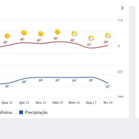
7.5
40°
40°
40°
40°
39°
39°
37°
5
2.5
24°
24°
24°
24°
24°
22°
21°
mm
Qua
12
Qui
13
Sex
14
Sáb
15
Dom
16
Seg
17
Ter
18
Mínima
Precipitação