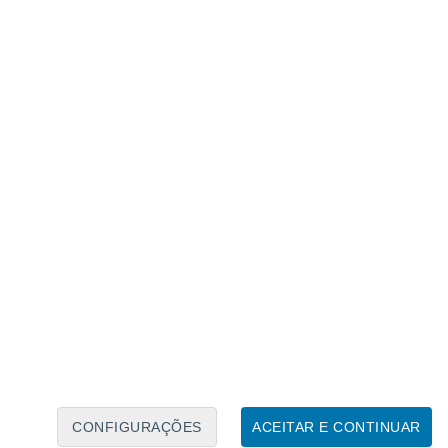
Calendário Lunar
Seg
Ter
Qua
Qui
Sex
Sáb
Domo
6
7
8
9
10
11
12
13
14
15
16
17
18
19
CONFIGURAÇÕES
ACEITAR E CONTINUAR