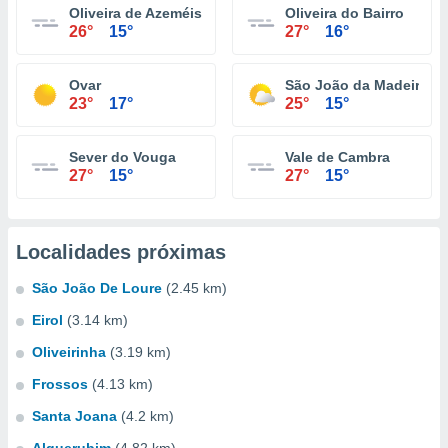
Oliveira de Azeméis
Oliveira do Bairro
26°
15°
27°
16°
Ovar
São João da Madeira
23°
17°
25°
15°
Sever do Vouga
Vale de Cambra
27°
15°
27°
15°
Localidades próximas
São João De Loure
(2.45 km)
Eirol
(3.14 km)
Oliveirinha
(3.19 km)
Frossos
(4.13 km)
Santa Joana
(4.2 km)