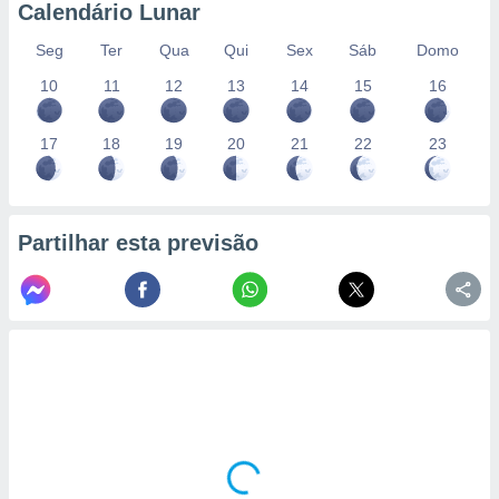
conteúdos.
Calendário Lunar
Seg
Ter
Qua
Qui
Sex
Sáb
Domo
ção
10
11
12
13
14
15
16
ão através
de
,
17
18
19
20
21
22
23
 e
dos,
publicidade
Partilhar esta previsão
s, estudos
a e
mento de
ossos 1199
eiros