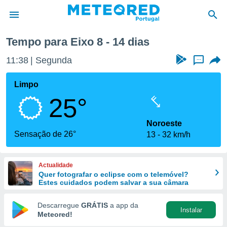
Tempo para Eixo 8 - 14 dias
de
11:38
Segunda
...
 da
empo.pt) foi
Limpo
or
25°
is para
e as
 fornecidas
Noroeste
 qualidade.
Sensação de 26°
13
32 km/h
r a este
s das
opções:
Actualidade
Quer fotografar o eclipse com o telemóvel?
ookies e
Estes cuidados podem salvar a sua câmara
 forma
Descarregue
GRÁTIS
a app da
Instalar
e digital
Meteored!
da,