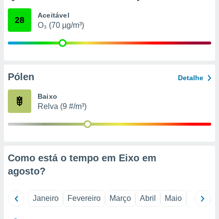
o qual se
Aceitável
ara tal,
28
O₃ (70 µg/m³)
 o seu
to ou opor-
essamento
m qualquer
ando em “
 ou na
Pólen
Detalhe
 Cookies
Baixo
te.
Relva (9 #/m³)
 nossos
s o
o de
Como está o tempo em Eixo em
agosto
?
e/ou aceder
ões num
utilizar
Janeiro
Fevereiro
Março
Abril
Maio
Junho
ados para
publicidade,