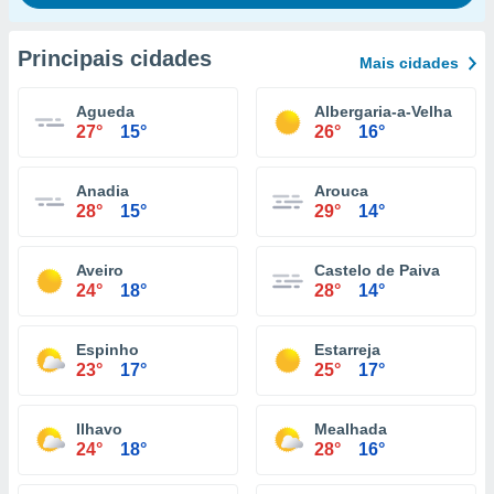
Principais cidades
Mais cidades
Agueda
Albergaria-a-Velha
27°
15°
26°
16°
Anadia
Arouca
28°
15°
29°
14°
Aveiro
Castelo de Paiva
24°
18°
28°
14°
Espinho
Estarreja
23°
17°
25°
17°
Ilhavo
Mealhada
24°
18°
28°
16°