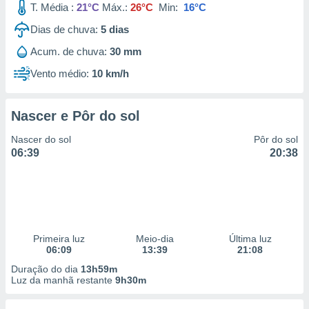
T. Média :
21°C
Máx.:
26°C
Min:
16°C
 para
Dias de chuva:
5
dias
a, utilizar
selecionar
Acum. de chuva:
30 mm
Vento médio:
10 km/h
a, criar
personalizar
tilizar
selecionar
Nascer e Pôr do sol
Nascer do sol
Pôr do sol
dos, medir
06:39
20:38
nho da
, medir o
o dos
r os
ravés de
s ou
Primeira luz
Meio-dia
Última luz
s de dados
06:09
13:39
21:08
es fontes,
Duração do dia
13h59m
 e melhorar
Luz da manhã restante
9h30m
ilizar dados
ara