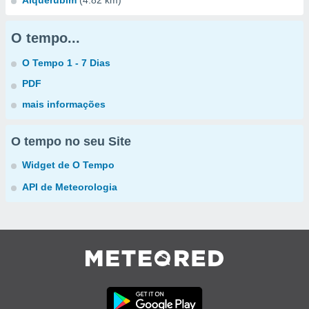
Alquerubim
(4.82 km)
O tempo...
O Tempo 1 - 7 Dias
PDF
mais informações
O tempo no seu Site
Widget de O Tempo
API de Meteorologia