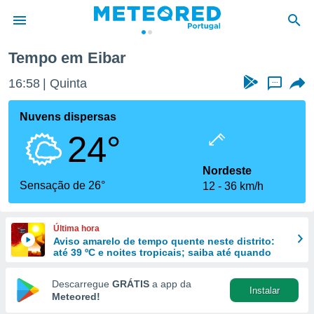
Tempo em Eibar
de
16:58
Quinta
...
 da
empo.pt) foi
Nuvens dispersas
or
24°
is para
e as
 fornecidas
Nordeste
 qualidade.
Sensação de 26°
12
36 km/h
r a este
s das
opções:
Última hora
Aviso amarelo de tempo quente neste distrito:
ookies e
até 39 ºC e noites tropicais; saiba até quando
 forma
Descarregue
GRÁTIS
a app da
Instalar
e digital
Meteored!
da,