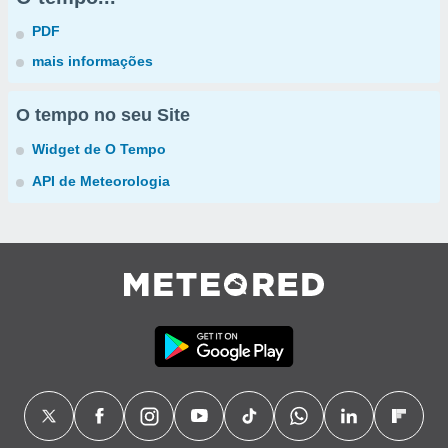
PDF
mais informações
O tempo no seu Site
Widget de O Tempo
API de Meteorologia