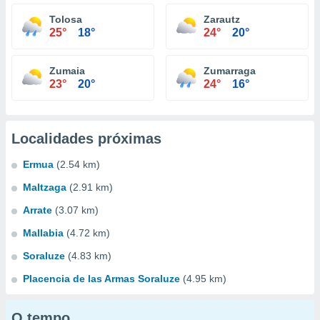
Tolosa
Zarautz
25°
18°
24°
20°
Zumaia
Zumarraga
23°
20°
24°
16°
Localidades próximas
Ermua
(2.54 km)
Maltzaga
(2.91 km)
Arrate
(3.07 km)
Mallabia
(4.72 km)
Soraluze
(4.83 km)
Placencia de las Armas Soraluze
(4.95 km)
O tempo...