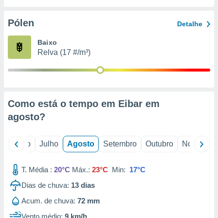
conteúdos.
Pólen
Detalhe
ção
Baixo
ão através
Relva (17 #/m³)
de
,
 e
dos,
publicidade
Como está o tempo em Eibar em
s, estudos
agosto
?
a e
mento de
o
Junho
Julho
Agosto
Setembro
Outubro
Novembro
ossos 1199
eiros
T. Média :
20°C
Máx.:
23°C
Min:
17°C
Dias de chuva:
13
dias
Acum. de chuva:
72 mm
Vento médio:
9 km/h