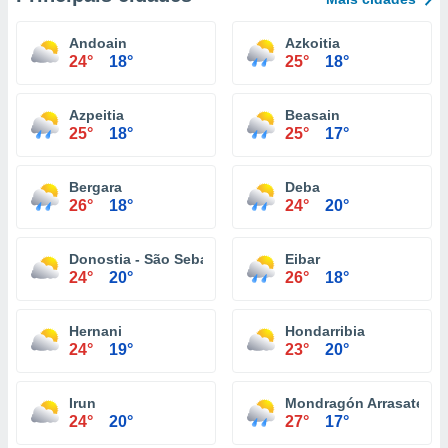
Andoain
Azkoitia
24°
18°
25°
18°
Azpeitia
Beasain
25°
18°
25°
17°
Bergara
Deba
26°
18°
24°
20°
Donostia - São Sebastião
Eibar
24°
20°
26°
18°
Hernani
Hondarribia
24°
19°
23°
20°
Irun
Mondragón Arrasate
24°
20°
27°
17°