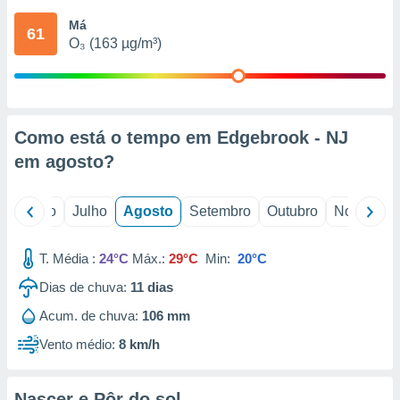
conteúdos.
Má
61
O₃ (163 µg/m³)
ção
ão através
de
,
 e
Como está o tempo em Edgebrook - NJ
em
agosto
?
dos,
publicidade
s, estudos
o
Junho
Julho
Agosto
Setembro
Outubro
Novembro
a e
mento de
T. Média :
24°C
Máx.:
29°C
Min:
20°C
ossos 1199
Dias de chuva:
11
dias
eiros
Acum. de chuva:
106 mm
Vento médio:
8 km/h
Nascer e Pôr do sol