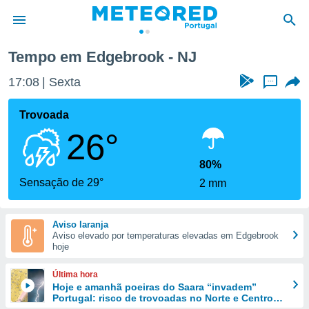
Tempo em Edgebrook - NJ
de
17:08
Sexta
...
 da
empo.pt) foi
Trovoada
or
26°
is para
e as
 fornecidas
80%
 qualidade.
Sensação de 29°
2 mm
r a este
s das
opções:
Aviso laranja
Aviso elevado por temperaturas elevadas em Edgebrook
ookies e
hoje
 forma
Última hora
e digital
Hoje e amanhã poeiras do Saara “invadem”
Portugal: risco de trovoadas no Norte e Centro
da,