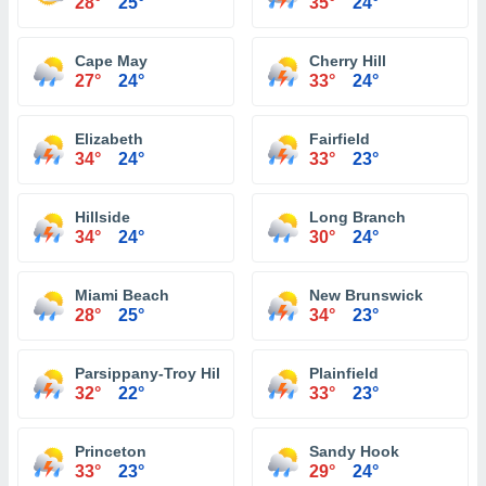
28°
25°
35°
24°
Cape May
Cherry Hill
27°
24°
33°
24°
Elizabeth
Fairfield
34°
24°
33°
23°
Hillside
Long Branch
34°
24°
30°
24°
Miami Beach
New Brunswick
28°
25°
34°
23°
Parsippany-Troy Hills
Plainfield
32°
22°
33°
23°
Princeton
Sandy Hook
33°
23°
29°
24°