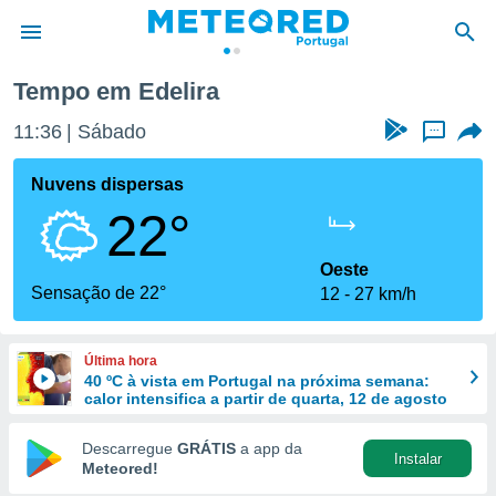
Tempo em Edelira
de
11:36
Sábado
...
 da
empo.pt) foi
Nuvens dispersas
or
22°
is para
e as
 fornecidas
Oeste
 qualidade.
Sensação de 22°
12
27 km/h
r a este
s das
opções:
Última hora
40 ºC à vista em Portugal na próxima semana:
ookies e
calor intensifica a partir de quarta, 12 de agosto
 forma
Descarregue
GRÁTIS
a app da
Instalar
e digital
Meteored!
da,