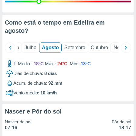
conteúdos.
ção
Como está o tempo em Edelira em
ão através
agosto
?
de
,
 e
o
Junho
Julho
Agosto
Setembro
Outubro
Novembro
dos,
publicidade
T. Média :
18°C
Máx.:
24°C
Min:
13°C
s, estudos
Dias de chuva:
8
dias
a e
mento de
Acum. de chuva:
92 mm
Vento médio:
10 km/h
ossos 1199
eiros
Nascer e Pôr do sol
Nascer do sol
Pôr do sol
07:16
18:17