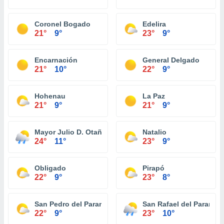
Coronel Bogado
Edelira
21°
9°
23°
9°
Encarnación
General Delgado
21°
10°
22°
9°
Hohenau
La Paz
21°
9°
21°
9°
Mayor Julio D. Otaño
Natalio
24°
11°
23°
9°
Obligado
Pirapó
22°
9°
23°
8°
San Pedro del Paraná
San Rafael del Paraná
22°
9°
23°
10°