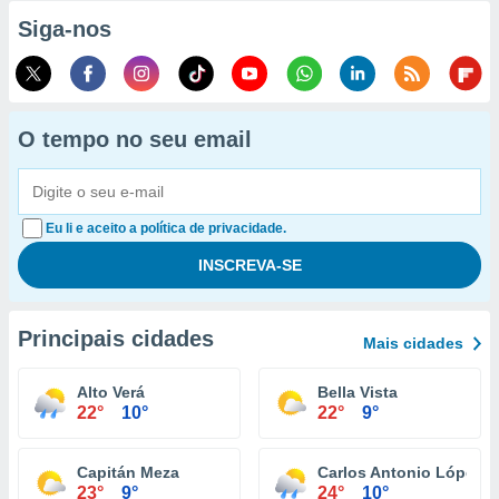
Siga-nos
O tempo no seu email
Eu li e aceito a política de privacidade.
Principais cidades
Mais cidades
Alto Verá
Bella Vista
22°
10°
22°
9°
Capitán Meza
Carlos Antonio López
23°
9°
24°
10°