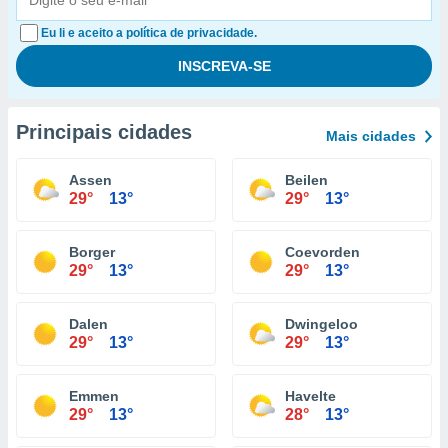
Eu li e aceito a política de privacidade.
Principais cidades
Mais cidades
Assen
Beilen
29°
13°
29°
13°
Borger
Coevorden
29°
13°
29°
13°
Dalen
Dwingeloo
29°
13°
29°
13°
Emmen
Havelte
29°
13°
28°
13°