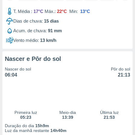
 para
T. Média :
17°C
Máx.:
22°C
Min:
13°C
a, utilizar
Dias de chuva:
15
dias
selecionar
Acum. de chuva:
91 mm
a, criar
personalizar
Vento médio:
13 km/h
tilizar
selecionar
Nascer e Pôr do sol
dos, medir
nho da
Nascer do sol
Pôr do sol
, medir o
06:04
21:13
o dos
r os
ravés de
s ou
s de dados
Primeira luz
Meio-dia
Última luz
es fontes,
05:23
13:39
21:53
 e melhorar
ilizar dados
Duração do dia
15h9m
ara
Luz da manhã restante
14h40m