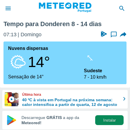
Tempo para Donderen 8 - 14 dias
de
07:13
Domingo
...
 da
empo.pt) foi
Nuvens dispersas
or
14°
is para
e as
 fornecidas
Sudeste
 qualidade.
Sensação de 14°
7
10 km/h
r a este
s das
opções:
Última hora
40 ºC à vista em Portugal na próxima semana:
ookies e
calor intensifica a partir de quarta, 12 de agosto
 forma
Descarregue
GRÁTIS
a app da
Instalar
e digital
Meteored!
da,