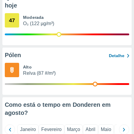
o qual se
hoje
ara tal,
 o seu
Moderada
47
to ou opor-
O₃ (122 µg/m³)
essamento
m qualquer
ando em “
 ou na
Pólen
 Cookies
Detalhe
te.
Alto
 nossos
Relva (87 #/m³)
s o
o de
Como está o tempo em Donderen em
e/ou aceder
agosto
?
ões num
utilizar
ados para
Janeiro
Fevereiro
Março
Abril
Maio
Junho
publicidade,