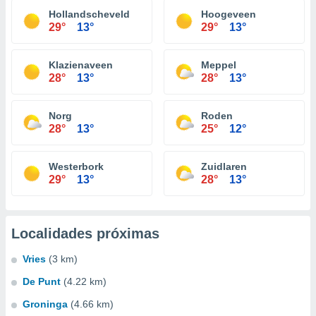
Hollandscheveld
Hoogeveen
29°
13°
29°
13°
Klazienaveen
Meppel
28°
13°
28°
13°
Norg
Roden
28°
13°
25°
12°
Westerbork
Zuidlaren
29°
13°
28°
13°
Localidades próximas
Vries
(3 km)
De Punt
(4.22 km)
Groninga
(4.66 km)