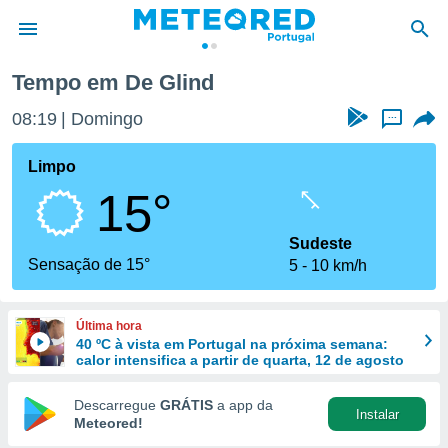
Tempo em De Glind
de
08:19
Domingo
...
 da
empo.pt) foi
Limpo
or
15°
is para
e as
 fornecidas
Sudeste
 qualidade.
Sensação de 15°
5
10 km/h
r a este
s das
opções:
Última hora
40 ºC à vista em Portugal na próxima semana:
ookies e
calor intensifica a partir de quarta, 12 de agosto
 forma
Descarregue
GRÁTIS
a app da
Instalar
e digital
Meteored!
da,