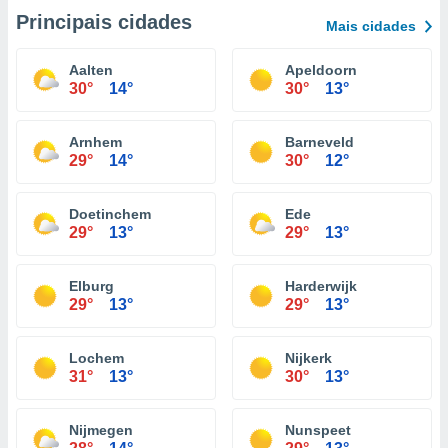
Principais cidades
Mais cidades
Aalten
Apeldoorn
30°
14°
30°
13°
Arnhem
Barneveld
29°
14°
30°
12°
Doetinchem
Ede
29°
13°
29°
13°
Elburg
Harderwijk
29°
13°
29°
13°
Lochem
Nijkerk
31°
13°
30°
13°
Nijmegen
Nunspeet