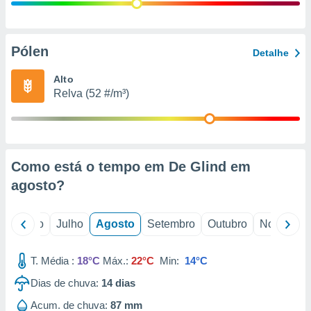
conteúdos.
ção
Pólen
Detalhe
ão através
de
Alto
,
Relva (52 #/m³)
 e
dos,
publicidade
s, estudos
Como está o tempo em De Glind em
a e
mento de
agosto
?
ossos 1199
o
Junho
Julho
Agosto
Setembro
Outubro
Novembro
eiros
T. Média :
18°C
Máx.:
22°C
Min:
14°C
Dias de chuva:
14
dias
Acum. de chuva:
87 mm