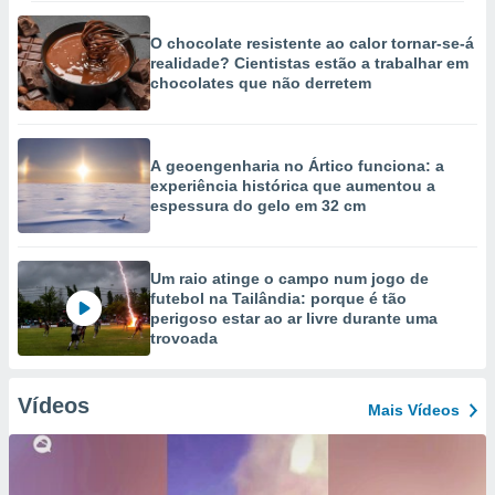
O chocolate resistente ao calor tornar-se-á
realidade? Cientistas estão a trabalhar em
chocolates que não derretem
A geoengenharia no Ártico funciona: a
experiência histórica que aumentou a
espessura do gelo em 32 cm
Um raio atinge o campo num jogo de
futebol na Tailândia: porque é tão
perigoso estar ao ar livre durante uma
trovoada
Vídeos
Mais Vídeos