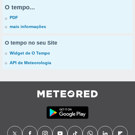
O tempo...
PDF
mais informações
O tempo no seu Site
Widget de O Tempo
API de Meteorologia