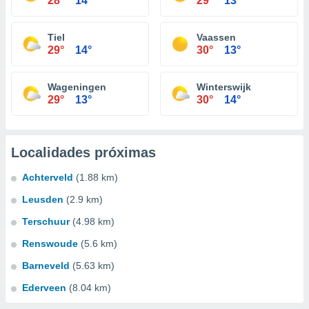
28°
14°
29°
13°
Tiel
Vaassen
29°
14°
30°
13°
Wageningen
Winterswijk
29°
13°
30°
14°
Localidades próximas
Achterveld
(1.88 km)
Leusden
(2.9 km)
Terschuur
(4.98 km)
Renswoude
(5.6 km)
Barneveld
(5.63 km)
Ederveen
(8.04 km)