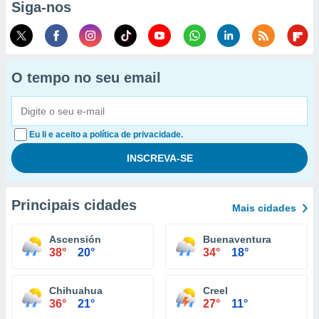
Siga-nos
O tempo no seu email
Eu li e aceito a política de privacidade.
Principais cidades
Mais cidades
Ascensión
Buenaventura
38°
20°
34°
18°
Chihuahua
Creel
36°
21°
27°
11°