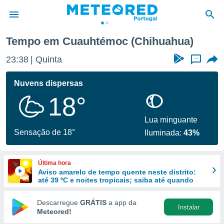
Tempo em Cuauhtémoc (Chihuahua)
de
23:38
Quinta
...
 da
empo.pt) foi
Nuvens dispersas
or
18°
is para
e as
 fornecidas
Lua minguante
 qualidade.
Sensação de 18°
Iluminada:
43%
r a este
s das
opções:
Última hora
Aviso amarelo de tempo quente neste distrito:
ookies e
até 39 ºC e noites tropicais; saiba até quando
 forma
Descarregue
GRÁTIS
a app da
Instalar
e digital
Meteored!
da,