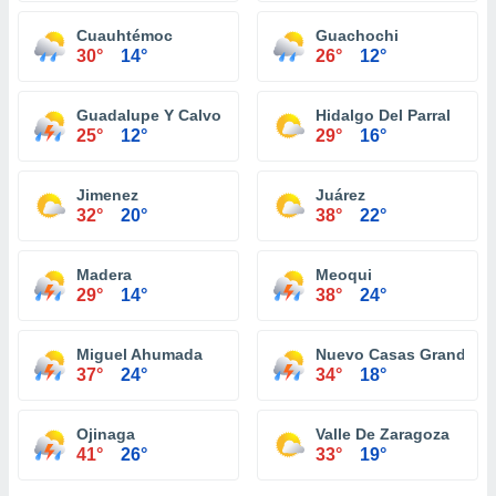
Cuauhtémoc
Guachochi
30°
14°
26°
12°
Guadalupe Y Calvo
Hidalgo Del Parral
25°
12°
29°
16°
Jimenez
Juárez
32°
20°
38°
22°
Madera
Meoqui
29°
14°
38°
24°
Miguel Ahumada
Nuevo Casas Grandes
37°
24°
34°
18°
Ojinaga
Valle De Zaragoza
41°
26°
33°
19°