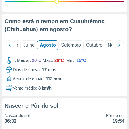
conteúdos.
ção
Como está o tempo em Cuauhtémoc
ão através
(Chihuahua) em
agosto
?
de
,
 e
o
Junho
Julho
Agosto
Setembro
Outubro
Novembro
dos,
publicidade
T. Média :
20°C
Máx.:
26°C
Min:
15°C
s, estudos
Dias de chuva:
17
dias
a e
mento de
Acum. de chuva:
112 mm
Vento médio:
8 km/h
ossos 1199
eiros
Nascer e Pôr do sol
Nascer do sol
Pôr do sol
06:32
19:54