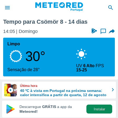
Tempo para Csömör 8 - 14 dias
de
14:05
Domingo
...
 da
empo.pt) foi
Limpo
or
30°
is para
e as
 fornecidas
UV
6 Alto
FPS
 qualidade.
Sensação de 28°
15-25
r a este
s das
opções:
Última hora
40 ºC à vista em Portugal na próxima semana:
ookies e
calor intensifica a partir de quarta, 12 de agosto
 forma
Descarregue
GRÁTIS
a app da
Instalar
e digital
Meteored!
da,