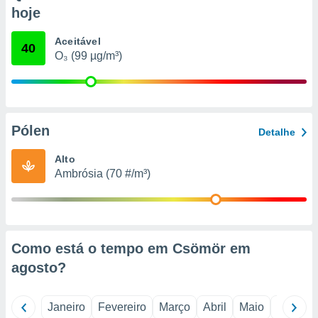
o qual se
hoje
ara tal,
 o seu
Aceitável
40
to ou opor-
O₃ (99 µg/m³)
essamento
m qualquer
ando em “
 ou na
Pólen
 Cookies
Detalhe
te.
Alto
 nossos
Ambrósia (70 #/m³)
s o
o de
Como está o tempo em Csömör em
e/ou aceder
agosto
?
ões num
utilizar
ados para
Janeiro
Fevereiro
Março
Abril
Maio
Junho
publicidade,