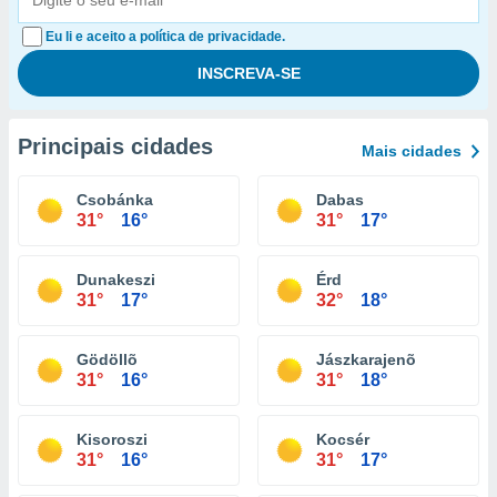
Eu li e aceito a política de privacidade.
Principais cidades
Mais cidades
Csobánka
Dabas
31°
16°
31°
17°
Dunakeszi
Érd
31°
17°
32°
18°
Gödöllõ
Jászkarajenõ
31°
16°
31°
18°
Kisoroszi
Kocsér
31°
16°
31°
17°