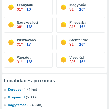
Leányfalu
Mogyoród
31°
16°
31°
16°
Nagykovácsi
Piliscsaba
30°
16°
31°
16°
Pusztavacs
Szentendre
31°
17°
31°
16°
Vácrátót
Visegrád
31°
16°
30°
16°
Localidades próximas
Kerepes
(4.74 km)
Mogyoród
(5.33 km)
Nagytarcsa
(5.46 km)