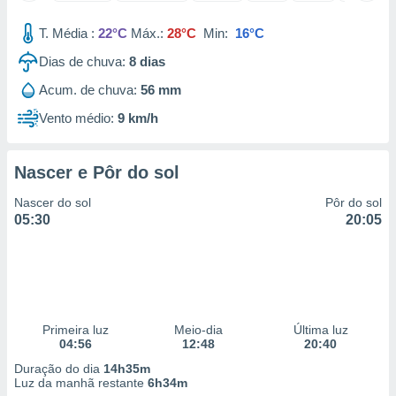
 para
T. Média :
22°C
Máx.:
28°C
Min:
16°C
a, utilizar
Dias de chuva:
8
dias
selecionar
Acum. de chuva:
56 mm
a, criar
personalizar
Vento médio:
9 km/h
tilizar
selecionar
Nascer e Pôr do sol
dos, medir
nho da
Nascer do sol
Pôr do sol
, medir o
05:30
20:05
o dos
r os
ravés de
s ou
s de dados
Primeira luz
Meio-dia
Última luz
es fontes,
04:56
12:48
20:40
 e melhorar
ilizar dados
Duração do dia
14h35m
ara
Luz da manhã restante
6h34m