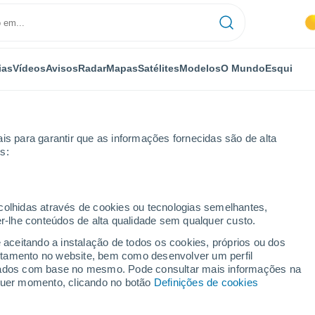
ias
Vídeos
Avisos
Radar
Mapas
Satélites
Modelos
O Mundo
Esqui
is para garantir que as informações fornecidas são de alta
s:
mas
Costa Teguise
Próxima semana
ecolhidas através de cookies ou tecnologias semelhantes,
er-lhe conteúdos de alta qualidade sem qualquer custo.
se 8 - 14 dias
e aceitando a instalação de todos os cookies, próprios ou dos
rtamento no website, bem como desenvolver um perfil
...
lizados com base no mesmo. Pode consultar mais informações na
lquer momento, clicando no botão
Definições de cookies
Por horas
Céu limpo nas próximas horas