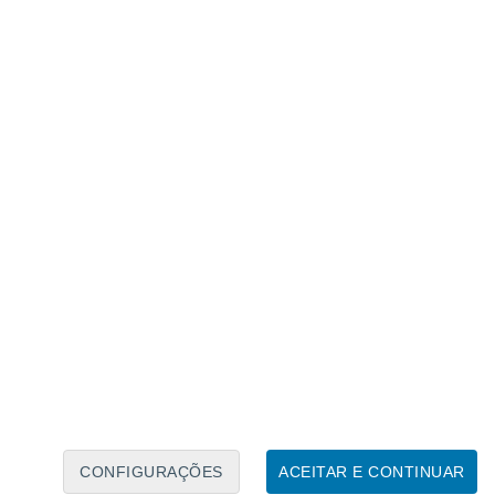
Calendário Lunar
Seg
Ter
Qua
Qui
Sex
Sáb
Domo
7
8
9
10
11
12
13
14
15
16
17
18
19
20
CONFIGURAÇÕES
ACEITAR E CONTINUAR