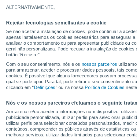
21°
ALTERNATIVAMENTE,
Rejeitar tecnologias semelhantes a cookie
Norte
Se não aceitar a instalação de cookies, pode continuar a acede
Sensação de 21°
20
-
33 km
apenas instalaremos os cookies necessários para assegurar a 
analisar o comportamento ou para apresentar publicidade ou co
geral não personalizada. Pode recusar a instalação de cookies 
botão "Recusar".
Última hora
Aviso amarelo de tempo quente neste distrito:
Com o seu consentimento, nós e os
nossos parceiros
utilizamo
39 ºC e noites tropicais; saiba até quando
para armazenar, aceder e processar dados pessoais, tais como a
cookies. É possível que alguns fornecedores possam processa
O Tempo 1 - 7 Dias
Atualidade
Mapas de temperat
qual se pode opor. Para tal, pode retirar o seu consentimento 
clicando em “
Definições
” ou na nossa
Política de Cookies
neste
Nós e os nossos parceiros efetuamos o seguinte trata
Sábado
Domingo
S
Sexta
Armazenar e/ou aceder a informações num dispositivo, utilizar da
15 Ago.
16 Ago.
14 Ago.
publicidade personalizada, utilizar perfis para selecionar public
utilizar perfis para selecionar conteúdos personalizados, med
conteúdos, compreender os públicos através de estatísticas ou
melhorar serviços, utilizar dados limitados para selecionar cont