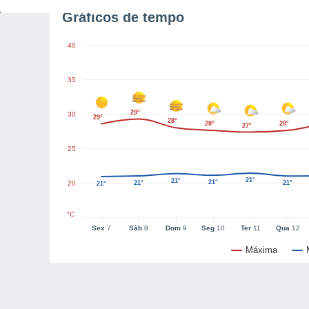
Gráficos de tempo
40
35
29°
30
29°
28°
28°
28°
27°
25
21°
21°
21°
20
21°
21°
21°
°C
Sex
7
Sáb
8
Dom
9
Seg
10
Ter
11
Qua
12
Máxima