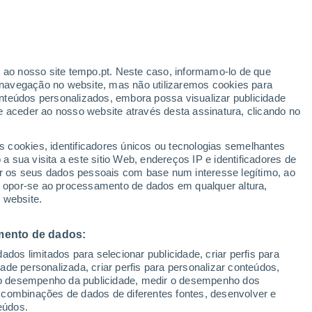
r ao nosso site tempo.pt. Neste caso, informamo-lo de que
/h
navegação no website, mas não utilizaremos cookies para
nteúdos personalizados, embora possa visualizar publicidade
e aceder ao nosso website através desta assinatura, clicando no
 até
s cookies, identificadores únicos ou tecnologias semelhantes
 sua visita a este sitio Web, endereços IP e identificadores de
r os seus dados pessoais com base num interesse legítimo, ao
ura
Radar de Chuva
Satélites
Modelos
ou opor-se ao processamento de dados em qualquer altura,
 website.
mento de dados:
egunda
Terça
Quarta
Quinta
dos limitados para selecionar publicidade, criar perfis para
17 Ago.
18 Ago.
19 Ago.
20 Ago.
idade personalizada, criar perfis para personalizar conteúdos,
ir o desempenho da publicidade, medir o desempenho dos
 combinações de dados de diferentes fontes, desenvolver e
eúdos.