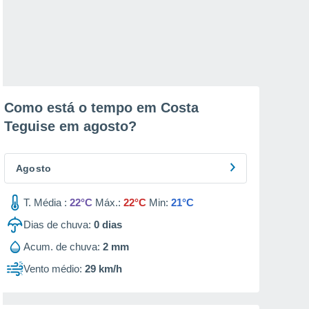
Como está o tempo em Costa
Teguise em
agosto
?
Agosto
T. Média :
22°C
Máx.:
22°C
Min:
21°C
Dias de chuva:
0
dias
Acum. de chuva:
2 mm
Vento médio:
29 km/h