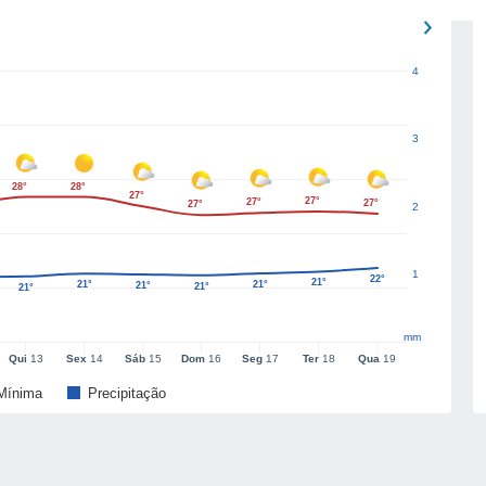
4
3
28°
28°
27°
27°
27°
27°
27°
2
1
22°
21°
21°
21°
21°
21°
21°
mm
Qui
13
Sex
14
Sáb
15
Dom
16
Seg
17
Ter
18
Qua
19
Mínima
Precipitação