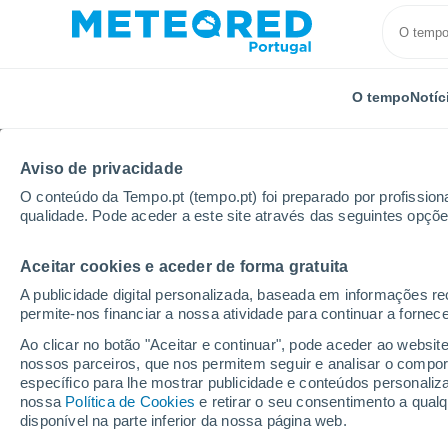
O tempo
Notíc
Aviso de privacidade
O conteúdo da Tempo.pt (tempo.pt) foi preparado por profissiona
qualidade. Pode aceder a este site através das seguintes opçõe
Aceitar cookies e aceder de forma gratuita
Início
Espanha
Canárias
Província de Las Pal
A publicidade digital personalizada, baseada em informações r
permite-nos financiar a nossa atividade para continuar a fornec
Tempo para Costa Tegui
Ao clicar no botão "Aceitar e continuar", pode aceder ao websit
nossos parceiros, que nos permitem seguir e analisar o compo
07:06
Sexta
específico para lhe mostrar publicidade e conteúdos persona
nossa
Política de Cookies
e retirar o seu consentimento a qua
disponível na parte inferior da nossa página web.
Limpo