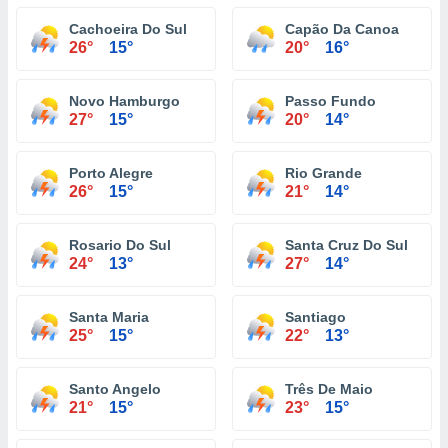
Cachoeira Do Sul
Capão Da Canoa
26°
15°
20°
16°
Novo Hamburgo
Passo Fundo
27°
15°
20°
14°
Porto Alegre
Rio Grande
26°
15°
21°
14°
Rosario Do Sul
Santa Cruz Do Sul
24°
13°
27°
14°
Santa Maria
Santiago
25°
15°
22°
13°
Santo Angelo
Três De Maio
21°
15°
23°
15°