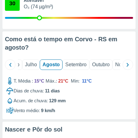
Aceitável
conteúdos.
30
O₃ (74 µg/m³)
ção
ão através
de
Como está o tempo em Corvo - RS em
,
 e
agosto
?
dos,
publicidade
o
Junho
Julho
Agosto
Setembro
Outubro
Novembro
s, estudos
a e
mento de
T. Média :
15°C
Máx.:
21°C
Min:
11°C
Dias de chuva:
11
dias
ossos 1199
Acum. de chuva:
129 mm
eiros
Vento médio:
9 km/h
Nascer e Pôr do sol