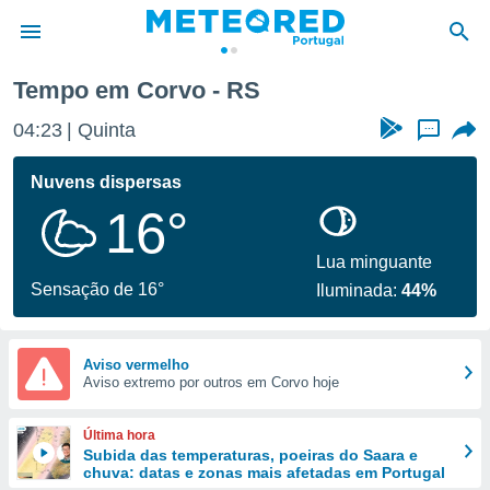
Tempo em Corvo - RS
de
04:23
Quinta
...
 da
empo.pt) foi
Nuvens dispersas
or
16°
is para
e as
 fornecidas
Lua minguante
 qualidade.
Sensação de 16°
Iluminada:
44%
r a este
s das
opções:
Aviso vermelho
Aviso extremo por outros em Corvo hoje
ookies e
 forma
Última hora
e digital
Subida das temperaturas, poeiras do Saara e
chuva: datas e zonas mais afetadas em Portugal
da,