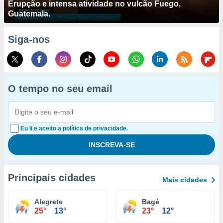
Erupção e intensa atividade no vulcão Fuego,
Guatemala.
Siga-nos
O tempo no seu email
Eu li e aceito a política de privacidade.
Principais cidades
Mais cidades
Alegrete
Bagé
25°
13°
23°
12°