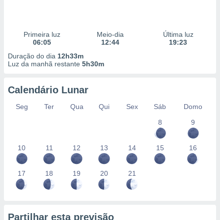
Primeira luz
Meio-dia
Última luz
06:05
12:44
19:23
Duração do dia
12h33m
Luz da manhã restante
5h30m
Calendário Lunar
Seg
Ter
Qua
Qui
Sex
Sáb
Domo
8
9
10
11
12
13
14
15
16
17
18
19
20
21
Partilhar esta previsão