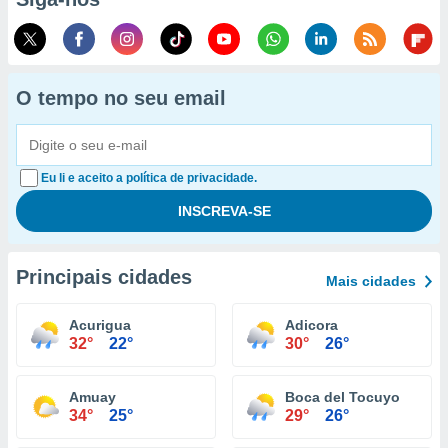
O tempo no seu email
Eu li e aceito a política de privacidade.
Principais cidades
Mais cidades
Acurigua
Adicora
32°
22°
30°
26°
Amuay
Boca del Tocuyo
34°
25°
29°
26°