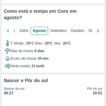
conteúdos.
Como está o tempo em Coro em
ção
agosto
?
ão através
de
,
o
Junho
Julho
Agosto
Setembro
Outubro
Novembro
 e
T. Média :
29°C
Máx.:
33°C
Min:
26°C
dos,
publicidade
Dias de chuva:
6
dias
s, estudos
a e
Acum. de chuva:
34 mm
mento de
Vento médio:
21 km/h
ossos 1199
eiros
Nascer e Pôr do sol
Nascer do sol
Pôr do sol
06:27
19:01