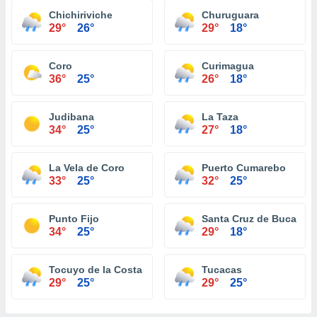
Chichiriviche
Churuguara
29°
26°
29°
18°
Coro
Curimagua
36°
25°
26°
18°
Judibana
La Taza
34°
25°
27°
18°
La Vela de Coro
Puerto Cumarebo
33°
25°
32°
25°
Punto Fijo
Santa Cruz de Bucaral
34°
25°
29°
18°
Tocuyo de la Costa
Tucacas
29°
25°
29°
25°