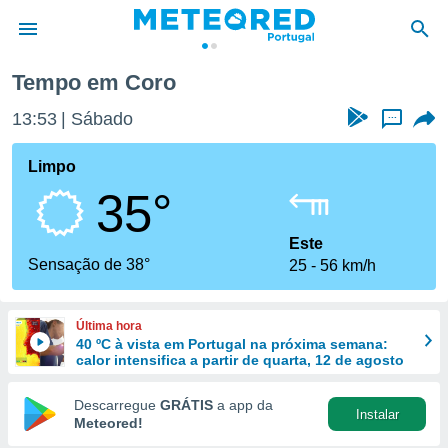
Tempo em Coro
de
13:53
Sábado
...
 da
empo.pt) foi
Limpo
or
35°
is para
e as
 fornecidas
Este
 qualidade.
Sensação de 38°
25
56 km/h
r a este
s das
opções:
Última hora
40 ºC à vista em Portugal na próxima semana:
ookies e
calor intensifica a partir de quarta, 12 de agosto
 forma
Descarregue
GRÁTIS
a app da
Instalar
e digital
Meteored!
da,