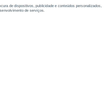
Segunda
10
ocura de dispositivos, publicidade e conteúdos personalizados,
esenvolvimento de serviços.
they
N
13°
Céu limpo
02:00
1
Sensação T.
13°
N
12°
Nuvens dispersas
05:00
2
Sensação T.
12°
N
14°
Nuvens dispersas
08:00
3
Sensação T.
14°
S
21°
Limpo
11:00
2
Sensação T.
21°
O