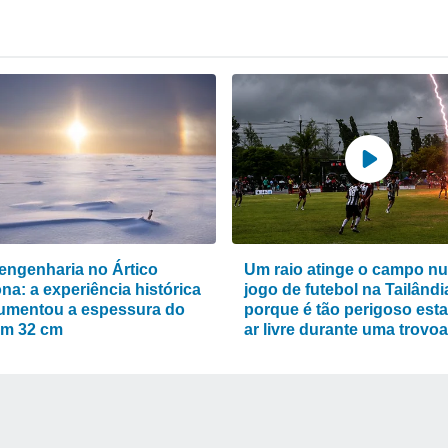
engenharia no Ártico
Um raio atinge o campo n
na: a experiência histórica
jogo de futebol na Tailândi
umentou a espessura do
porque é tão perigoso esta
em 32 cm
ar livre durante uma trovo