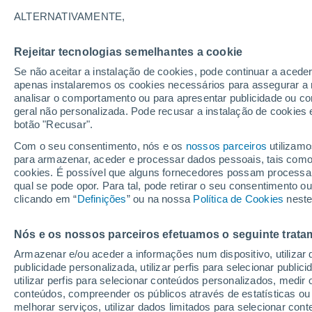
Gráfico do tempo por horas em C
ALTERNATIVAMENTE,
SÍMBOLO
TEMPERATURA
Rejeitar tecnologias semelhantes a cookie
Se não aceitar a instalação de cookies, pode continuar a acede
00
03
06
09
12
15
18
21
00
03
06
09
apenas instalaremos os cookies necessários para assegurar a 
analisar o comportamento ou para apresentar publicidade ou co
geral não personalizada. Pode recusar a instalação de cookies 
botão "Recusar".
32°
Com o seu consentimento, nós e os
nossos parceiros
utilizamo
para armazenar, aceder e processar dados pessoais, tais como a
29°
cookies. É possível que alguns fornecedores possam processa
qual se pode opor. Para tal, pode retirar o seu consentimento 
clicando em “
Definições
” ou na nossa
Política de Cookies
neste
22°
24°
22°
18°
Nós e os nossos parceiros efetuamos o seguinte trata
16°
16°
18°
18°
14°
Armazenar e/ou aceder a informações num dispositivo, utilizar da
publicidade personalizada, utilizar perfis para selecionar public
utilizar perfis para selecionar conteúdos personalizados, med
conteúdos, compreender os públicos através de estatísticas ou
melhorar serviços, utilizar dados limitados para selecionar cont