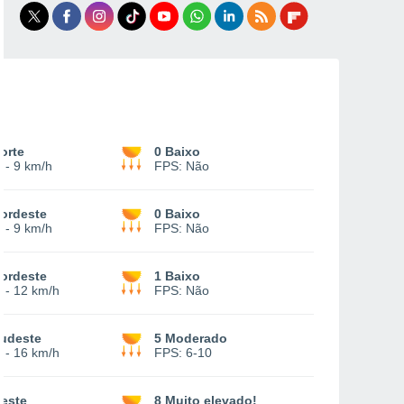
orte
0 Baixo
-
9 km/h
FPS:
Não
ordeste
0 Baixo
-
9 km/h
FPS:
Não
ordeste
1 Baixo
-
12 km/h
FPS:
Não
udeste
5 Moderado
-
16 km/h
FPS:
6-10
este
8 Muito elevado!