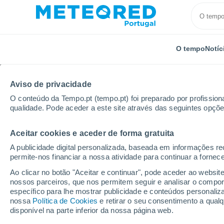
O tempo
Notíc
Aviso de privacidade
O conteúdo da Tempo.pt (tempo.pt) foi preparado por profissiona
qualidade. Pode aceder a este site através das seguintes opçõe
Aceitar cookies e aceder de forma gratuita
Início
Suíça
Valais
Conthey
Por horas
A publicidade digital personalizada, baseada em informações r
permite-nos financiar a nossa atividade para continuar a fornec
Tempo para Conthey p
Ao clicar no botão "Aceitar e continuar", pode aceder ao websit
nossos parceiros, que nos permitem seguir e analisar o compo
específico para lhe mostrar publicidade e conteúdos persona
O Tempo 1 - 7 Dias
Por horas
nossa
Política de Cookies
e retirar o seu consentimento a qua
disponível na parte inferior da nossa página web.