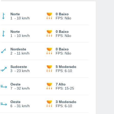
Norte
0 Baixo
1
-
10 km/h
FPS:
Não
Norte
0 Baixo
1
-
10 km/h
FPS:
Não
Nordeste
0 Baixo
2
-
11 km/h
FPS:
Não
Sudoeste
5 Moderado
3
-
23 km/h
FPS:
6-10
Oeste
7 Alto
7
-
32 km/h
FPS:
15-25
Oeste
3 Moderado
6
-
31 km/h
FPS:
6-10