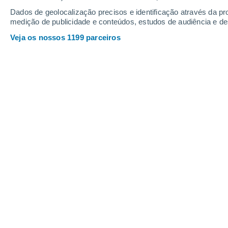
Sábado
8
Domingo
9
Dados de geolocalização precisos e identificação através da pr
medição de publicidade e conteúdos, estudos de audiência e d
Veja os nossos 1199 parceiros
A previsão do tempo por horas: Con
SÁBADO, 08 DE AGOSTO
O dia todo
Limpo
Nascer do sol às
06h20m
Pôr-do-sol às
20h51m
Primeira luz às
05:47
Última luz às
21:25
Fase Lunar