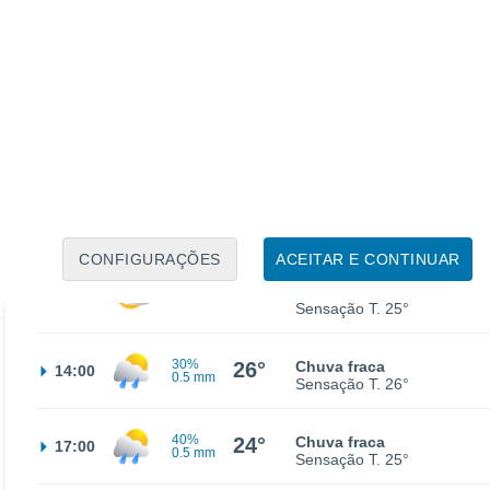
16°
Céu limpo
02:00
Sensação T.
16°
14°
Céu limpo
05:00
Sensação T.
14°
16°
Limpo
08:00
Sensação T.
16°
CONFIGURAÇÕES
ACEITAR E CONTINUAR
23°
Nuvens dispersas
11:00
Sensação T.
25°
30%
26°
Chuva fraca
14:00
0.5 mm
Sensação T.
26°
40%
24°
Chuva fraca
17:00
0.5 mm
Sensação T.
25°