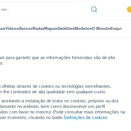
ias
Vídeos
Avisos
Radar
Mapas
Satélites
Modelos
O Mundo
Esqui
is para garantir que as informações fornecidas são de alta
s:
ecolhidas através de cookies ou tecnologias semelhantes,
er-lhe conteúdos de alta qualidade sem qualquer custo.
or horas
e aceitando a instalação de todos os cookies, próprios ou dos
rtamento no website, bem como desenvolver um perfil
lizados com base no mesmo. Pode consultar mais informações na
lquer momento, clicando no botão
Definições de cookies