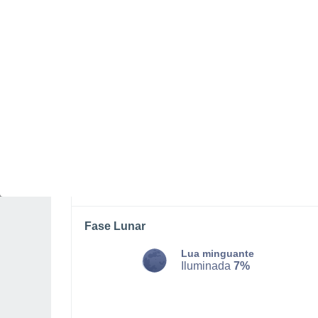
SEGUNDA, 10 DE AGOSTO
Pela tarde
Chuva fraca com céu
parcialmente nublado
Nascer do sol às
06h23m
Pôr-do-sol às
20h48m
Primeira luz às
05:49
Última luz às
21:21
Fase Lunar
Lua minguante
Iluminada
7%