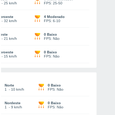
-
25 km/h
FPS:
25-50
oroeste
4 Moderado
-
32 km/h
FPS:
6-10
este
0 Baixo
-
21 km/h
FPS:
Não
oroeste
0 Baixo
-
15 km/h
FPS:
Não
Norte
0 Baixo
1
-
10 km/h
FPS:
Não
Nordeste
0 Baixo
1
-
9 km/h
FPS:
Não