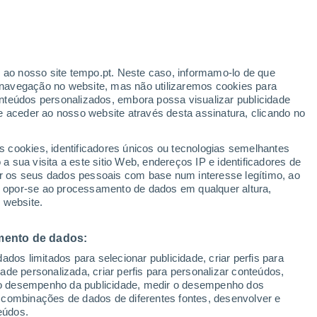
onthey
VENTO
PRECIPITAÇÃO
r ao nosso site tempo.pt. Neste caso, informamo-lo de que
12
15
18
21
00
03
06
09
12
15
18
21
00
navegação no website, mas não utilizaremos cookies para
nteúdos personalizados, embora possa visualizar publicidade
e aceder ao nosso website através desta assinatura, clicando no
s cookies, identificadores únicos ou tecnologias semelhantes
 sua visita a este sitio Web, endereços IP e identificadores de
27°
r os seus dados pessoais com base num interesse legítimo, ao
26°
ou opor-se ao processamento de dados em qualquer altura,
25°
24°
24°
23°
 website.
21°
19°
17°
mento de dados:
17°
16°
16°
14°
dos limitados para selecionar publicidade, criar perfis para
idade personalizada, criar perfis para personalizar conteúdos,
ir o desempenho da publicidade, medir o desempenho dos
 combinações de dados de diferentes fontes, desenvolver e
0.5
0.5
0.5
0.1
0.1
eúdos.