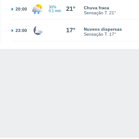
30%
21°
Chuva fraca
20:00
0.1 mm
Sensação T.
21°
17°
Nuvens dispersas
23:00
Sensação T.
17°