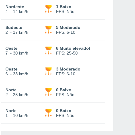
Nordeste
1 Baixo
4
-
14 km/h
FPS:
Não
Sudeste
5 Moderado
2
-
17 km/h
FPS:
6-10
Oeste
8 Muito elevado!
7
-
30 km/h
FPS:
25-50
Oeste
3 Moderado
6
-
33 km/h
FPS:
6-10
Norte
0 Baixo
2
-
25 km/h
FPS:
Não
Norte
0 Baixo
1
-
10 km/h
FPS:
Não