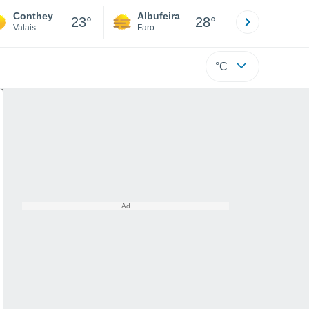
Conthey
Albufeira
Lisboa
23°
28°
Valais
Faro
Lisboa
°C