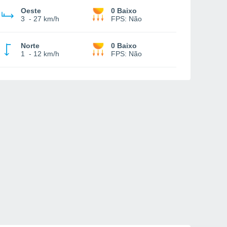
Oeste
0 Baixo
3
-
27 km/h
FPS:
Não
Norte
0 Baixo
1
-
12 km/h
FPS:
Não