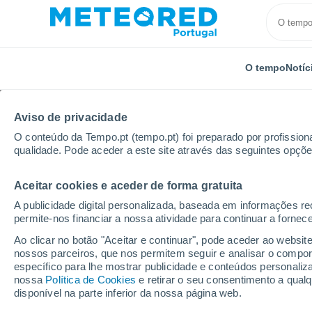
O tempo
Notíc
Aviso de privacidade
O conteúdo da Tempo.pt (tempo.pt) foi preparado por profissiona
qualidade. Pode aceder a este site através das seguintes opçõe
Aceitar cookies e aceder de forma gratuita
Início
Reino Unido
Irlanda do Norte
Connor
A publicidade digital personalizada, baseada em informações r
permite-nos financiar a nossa atividade para continuar a fornec
Tempo em Connor
Ao clicar no botão "Aceitar e continuar", pode aceder ao websit
nossos parceiros, que nos permitem seguir e analisar o compo
20:19
Sexta
específico para lhe mostrar publicidade e conteúdos persona
nossa
Política de Cookies
e retirar o seu consentimento a qua
disponível na parte inferior da nossa página web.
Nuvens dispersas