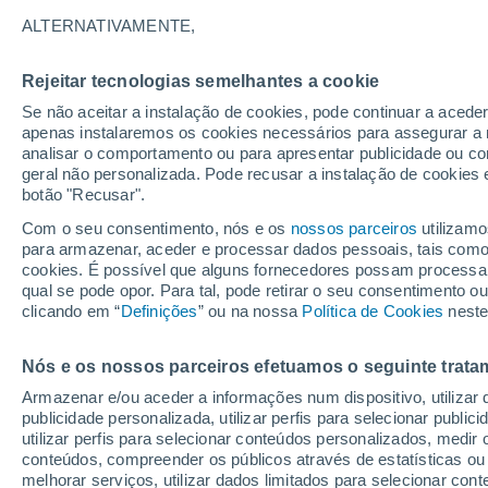
17°
ALTERNATIVAMENTE,
Rejeitar tecnologias semelhantes a cookie
Sudoeste
Se não aceitar a instalação de cookies, pode continuar a acede
Sensação de 17°
14
-
30 km
apenas instalaremos os cookies necessários para assegurar a 
analisar o comportamento ou para apresentar publicidade ou co
geral não personalizada. Pode recusar a instalação de cookies 
botão "Recusar".
Última hora
Hoje e amanhã poeiras do Saara “invadem”
Com o seu consentimento, nós e os
nossos parceiros
utilizamo
Portugal: risco de trovoadas no Norte e Centr
para armazenar, aceder e processar dados pessoais, tais como a
aumenta
cookies. É possível que alguns fornecedores possam processa
O Tempo 1 - 7 Dias
Atualidade
Mapas de nuvens
qual se pode opor. Para tal, pode retirar o seu consentimento 
clicando em “
Definições
” ou na nossa
Política de Cookies
neste
Nós e os nossos parceiros efetuamos o seguinte trata
Amanhã
Domingo
S
Hoje
Armazenar e/ou aceder a informações num dispositivo, utilizar da
8 Ago.
9 Ago.
7 Ago.
publicidade personalizada, utilizar perfis para selecionar public
utilizar perfis para selecionar conteúdos personalizados, med
conteúdos, compreender os públicos através de estatísticas ou
melhorar serviços, utilizar dados limitados para selecionar cont
70%
80%
40%