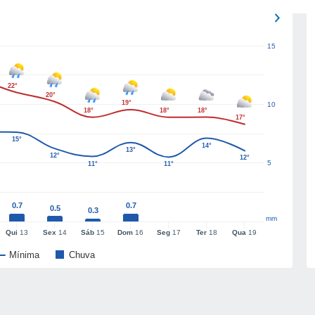
15
22°
20°
19°
10
18°
18°
18°
17°
15°
14°
13°
12°
12°
5
11°
11°
0.7
0.7
0.5
0.3
mm
Qui
13
Sex
14
Sáb
15
Dom
16
Seg
17
Ter
18
Qua
19
Mínima
Chuva