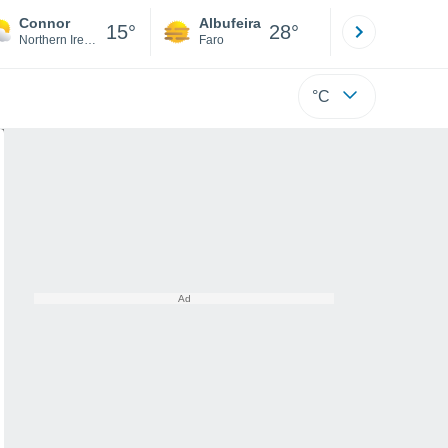
Connor
Albufeira
Lisboa
15°
28°
Northern Ireland
Faro
Lisboa
°C