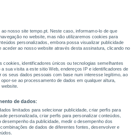
r ao nosso site tempo.pt. Neste caso, informamo-lo de que
/h
navegação no website, mas não utilizaremos cookies para
nteúdos personalizados, embora possa visualizar publicidade
e aceder ao nosso website através desta assinatura, clicando no
s cookies, identificadores únicos ou tecnologias semelhantes
o
 sua visita a este sitio Web, endereços IP e identificadores de
r os seus dados pessoais com base num interesse legítimo, ao
Radar de Chuva
Satélites
Modelos
ou opor-se ao processamento de dados em qualquer altura,
 website.
mento de dados:
egunda
Terça
Quarta
Quinta
dos limitados para selecionar publicidade, criar perfis para
10 Ago.
11 Ago.
12 Ago.
13 Ago.
idade personalizada, criar perfis para personalizar conteúdos,
ir o desempenho da publicidade, medir o desempenho dos
 combinações de dados de diferentes fontes, desenvolver e
eúdos.
70%