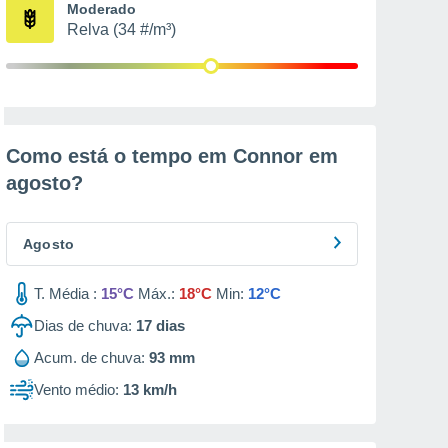
Moderado
Relva (34 #/m³)
Como está o tempo em Connor em
agosto
?
Agosto
T. Média :
15°C
Máx.:
18°C
Min:
12°C
Dias de chuva:
17
dias
Acum. de chuva:
93 mm
Vento médio:
13 km/h