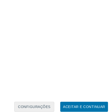
Calendário Lunar
Seg
Ter
Qua
Qui
Sex
Sáb
Domo
7
8
9
10
11
12
13
14
15
16
17
18
19
20
CONFIGURAÇÕES
ACEITAR E CONTINUAR