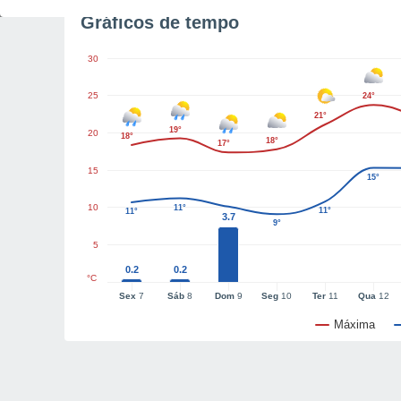
Gráficos de tempo
30
25
24°
21°
19°
20
18°
18°
17°
15
15°
10
11°
11°
11°
3.7
9°
5
0.2
0.2
°C
Sex
7
Sáb
8
Dom
9
Seg
10
Ter
11
Qua
12
Máxima