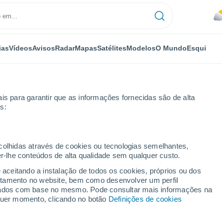
ias
Vídeos
Avisos
Radar
Mapas
Satélites
Modelos
O Mundo
Esqui
is para garantir que as informações fornecidas são de alta
s:
ecolhidas através de cookies ou tecnologias semelhantes,
er-lhe conteúdos de alta qualidade sem qualquer custo.
e aceitando a instalação de todos os cookies, próprios ou dos
rtamento no website, bem como desenvolver um perfil
...
lizados com base no mesmo. Pode consultar mais informações na
lquer momento, clicando no botão
Definições de cookies
Por horas
Céu nublado nas próximas horas