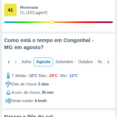
conteúdos.
Moderada
41
O₃ (103 µg/m³)
ção
ão através
de
,
 e
Como está o tempo em Congonhal -
MG em
agosto
?
dos,
publicidade
s, estudos
o
Junho
Julho
Agosto
Setembro
Outubro
Novembro
a e
mento de
T. Média :
18°C
Máx.:
24°C
Min:
12°C
ossos 1199
Dias de chuva:
5
dias
eiros
Acum. de chuva:
35 mm
Vento médio:
6 km/h
Nascer e Pôr do sol