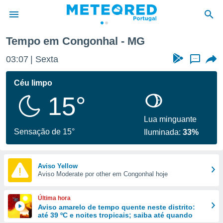
Tempo em Congonhal - MG
de
03:07
Sexta
...
 da
empo.pt) foi
Céu limpo
or
15°
is para
e as
 fornecidas
Lua minguante
 qualidade.
Sensação de 15°
Iluminada:
33%
r a este
s das
opções:
Aviso Yellow
Aviso Moderate por other em Congonhal hoje
ookies e
 forma
Última hora
e digital
Aviso amarelo de tempo quente neste distrito:
até 39 ºC e noites tropicais; saiba até quando
da,