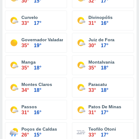
30°
15°
32°
17°
Curvelo
Divinopólis
33°
17°
31°
16°
Governador Valadares
Juiz de Fora
35°
19°
30°
17°
Manga
Montalvania
35°
18°
35°
18°
Montes Claros
Paracatu
34°
18°
33°
18°
Passos
Patos De Minas
31°
16°
31°
17°
Poços de Caldas
Teofilo Otoni
26°
15°
33°
17°