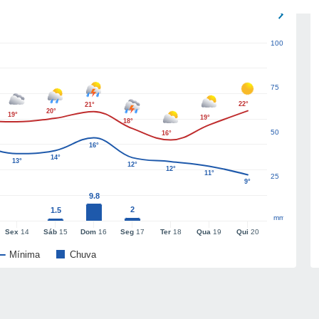
100
75
22°
21°
20°
19°
19°
18°
50
16°
16°
14°
13°
12°
12°
11°
25
9°
9.8
2
1.5
mm
Sex
14
Sáb
15
Dom
16
Seg
17
Ter
18
Qua
19
Qui
20
Mínima
Chuva