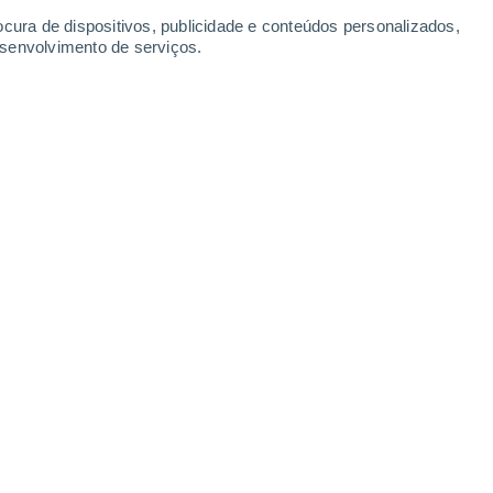
-
22
km/h
14
-
31
km/h
16
-
37
km/h
14
-
29
km/h
ocura de dispositivos, publicidade e conteúdos personalizados,
esenvolvimento de serviços.
je
, 8 de agosto
Nordeste
0 Baixo
8
-
14 km/h
FPS:
não
Nordeste
0 Baixo
8
-
14 km/h
FPS:
não
Nordeste
0 Baixo
9
-
16 km/h
FPS:
não
Nordeste
0 Baixo
10
-
18 km/h
FPS:
não
Este
2 Baixo
4
-
14 km/h
FPS:
não