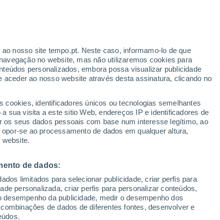
ante
r ao nosso site tempo.pt. Neste caso, informamo-lo de que
:
22%
navegação no website, mas não utilizaremos cookies para
nteúdos personalizados, embora possa visualizar publicidade
e aceder ao nosso website através desta assinatura, clicando no
ura
Radar de Chuva
Satélites
Modelos
s cookies, identificadores únicos ou tecnologias semelhantes
 sua visita a este sitio Web, endereços IP e identificadores de
r os seus dados pessoais com base num interesse legítimo, ao
ou opor-se ao processamento de dados em qualquer altura,
Terça
Quarta
Quinta
Sexta
 website.
11 Ago.
12 Ago.
13 Ago.
14 Ago.
mento de dados:
dos limitados para selecionar publicidade, criar perfis para
80%
idade personalizada, criar perfis para personalizar conteúdos,
18 mm
ir o desempenho da publicidade, medir o desempenho dos
20°
/
14°
27°
/
14°
20°
/
14°
19°
/
13°
 combinações de dados de diferentes fontes, desenvolver e
eúdos.