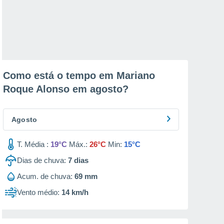
Como está o tempo em Mariano
Roque Alonso em
agosto
?
Agosto
T. Média :
19°C
Máx.:
26°C
Min:
15°C
Dias de chuva:
7
dias
Acum. de chuva:
69 mm
Vento médio:
14 km/h