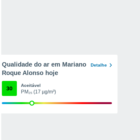
Qualidade do ar em Mariano
Detalhe
Roque Alonso hoje
Aceitável
30
PM₂₅ (17 µg/m³)