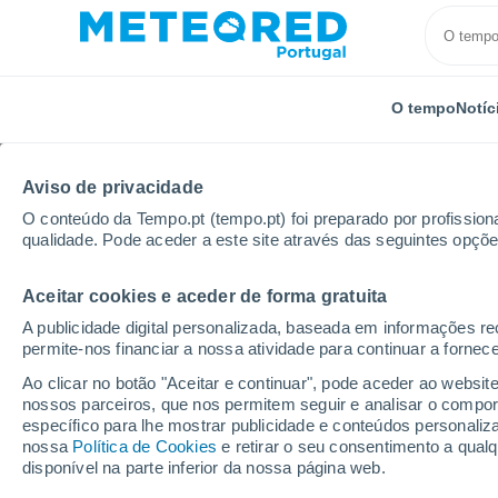
O tempo
Notíc
Aviso de privacidade
O conteúdo da Tempo.pt (tempo.pt) foi preparado por profissiona
qualidade. Pode aceder a este site através das seguintes opçõe
Aceitar cookies e aceder de forma gratuita
Início
Paraguai
Central
Mariano Roque Alonso
A publicidade digital personalizada, baseada em informações r
permite-nos financiar a nossa atividade para continuar a fornec
Tempo em Mariano Ro
Ao clicar no botão "Aceitar e continuar", pode aceder ao websit
nossos parceiros, que nos permitem seguir e analisar o compo
01:43
Sábado
específico para lhe mostrar publicidade e conteúdos persona
nossa
Política de Cookies
e retirar o seu consentimento a qua
disponível na parte inferior da nossa página web.
Céu limpo