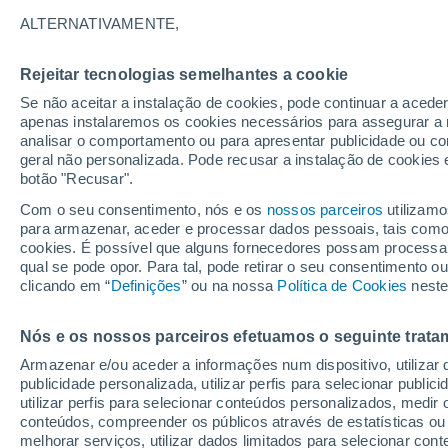
13°
ALTERNATIVAMENTE,
Rejeitar tecnologias semelhantes a cookie
Lua mingu
Se não aceitar a instalação de cookies, pode continuar a acede
Iluminada
Sensação de 13°
apenas instalaremos os cookies necessários para assegurar a 
analisar o comportamento ou para apresentar publicidade ou co
geral não personalizada. Pode recusar a instalação de cookies 
botão "Recusar".
O Tempo 1 - 7 Dias
Atualidade
Mapas de temperat
Com o seu consentimento, nós e os
nossos parceiros
utilizamo
para armazenar, aceder e processar dados pessoais, tais como a
cookies. É possível que alguns fornecedores possam processa
qual se pode opor. Para tal, pode retirar o seu consentimento 
Amanhã
Segunda
Hoje
clicando em “
Definições
” ou na nossa
Política de Cookies
neste
9 Ago.
10 Ago.
8 Ago.
Nós e os nossos parceiros efetuamos o seguinte trata
Armazenar e/ou aceder a informações num dispositivo, utilizar da
70%
60%
publicidade personalizada, utilizar perfis para selecionar public
2.3 mm
0.4 mm
utilizar perfis para selecionar conteúdos personalizados, med
19°
/
13°
18°
/
12°
24°
/
12°
conteúdos, compreender os públicos através de estatísticas ou
melhorar serviços, utilizar dados limitados para selecionar cont