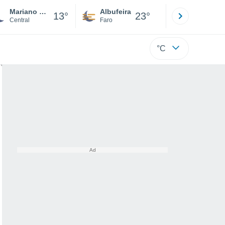
Mariano Roque Alonso
Albufeira
Lisboa
13°
23°
Central
Faro
Lisboa
°C