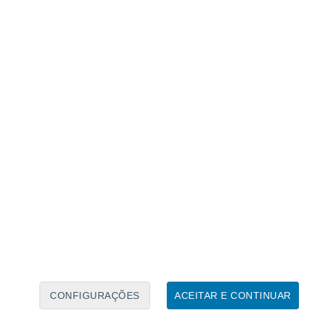
Calendário Lunar
Seg
Ter
Qua
Qui
Sex
Sáb
Domo
8
9
10
11
12
13
14
15
16
17
18
19
20
21
CONFIGURAÇÕES
ACEITAR E CONTINUAR