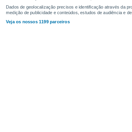
16
-
33
km/h
19
-
39
km/h
11
16
-
33
km/h
Dados de geolocalização precisos e identificação através da pr
medição de publicidade e conteúdos, estudos de audiência e d
Veja os nossos 1199 parceiros
Tempo em Mariano Roque Alonso Ho
Céu limpo
13°
02:00
Sensação T.
13°
Céu limpo
12°
03:00
Sensação T.
12°
Céu limpo
13°
05:00
Sensação T.
13°
Encoberto
14°
08:00
Sensação T.
14°
Encoberto
19°
11:00
Sensação T.
19°