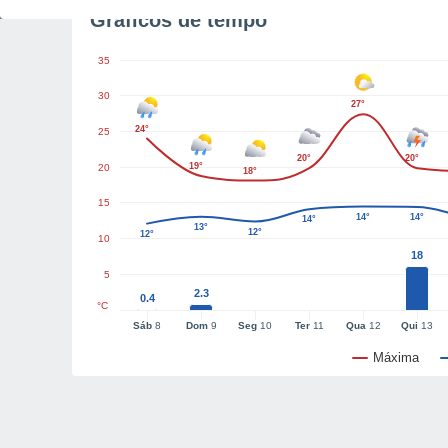
Gráficos de tempo
35
30
27°
24°
25
20°
20°
19°
20
18°
15
14°
14°
14°
13°
12°
12°
10
18
5
2.3
0.4
°C
Sáb
8
Dom
9
Seg
10
Ter
11
Qua
12
Qui
13
Máxima