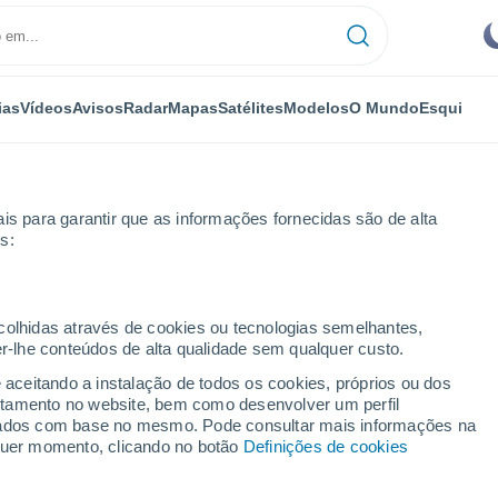
ias
Vídeos
Avisos
Radar
Mapas
Satélites
Modelos
O Mundo
Esqui
is para garantir que as informações fornecidas são de alta
s:
ecolhidas através de cookies ou tecnologias semelhantes,
er-lhe conteúdos de alta qualidade sem qualquer custo.
que Alonso
e aceitando a instalação de todos os cookies, próprios ou dos
rtamento no website, bem como desenvolver um perfil
...
lizados com base no mesmo. Pode consultar mais informações na
lquer momento, clicando no botão
Definições de cookies
Por horas
Céu nublado nas próximas horas