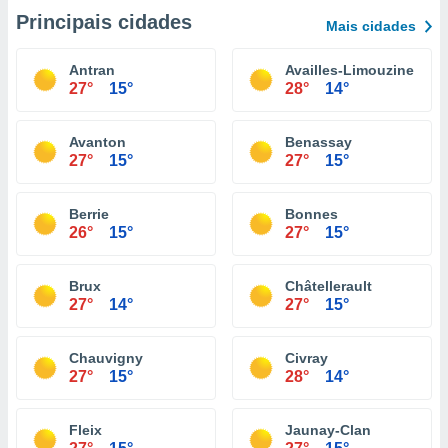
Principais cidades
Mais cidades
Antran
Availles-Limouzine
27°
15°
28°
14°
Avanton
Benassay
27°
15°
27°
15°
Berrie
Bonnes
26°
15°
27°
15°
Brux
Châtellerault
27°
14°
27°
15°
Chauvigny
Civray
27°
15°
28°
14°
Fleix
Jaunay-Clan