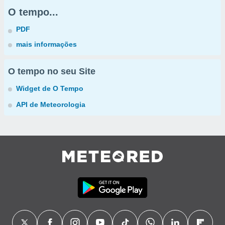
O tempo...
PDF
mais informações
O tempo no seu Site
Widget de O Tempo
API de Meteorologia