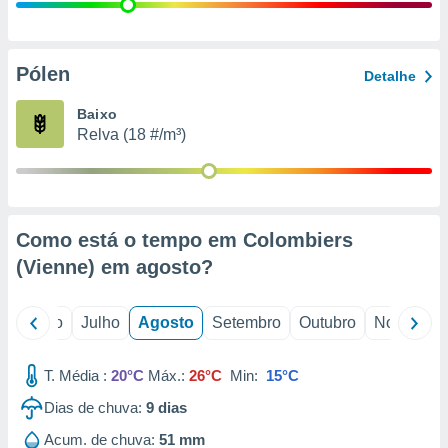
conteúdos.
ção
Pólen
Detalhe
ão através
de
Baixo
,
Relva (18 #/m³)
 e
dos,
publicidade
s, estudos
Como está o tempo em Colombiers
a e
mento de
(Vienne) em
agosto
?
ossos 1199
o
Junho
Julho
Agosto
Setembro
Outubro
Novembro
eiros
T. Média :
20°C
Máx.:
26°C
Min:
15°C
Dias de chuva:
9
dias
Acum. de chuva:
51 mm