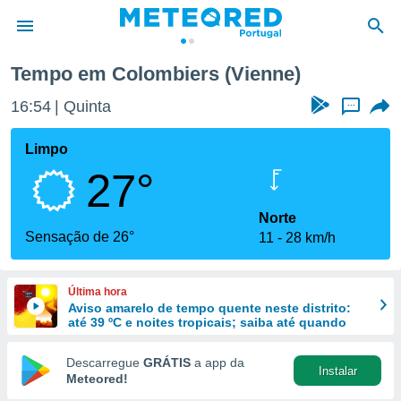
Tempo em Colombiers (Vienne)
de
16:54
Quinta
...
 da
empo.pt) foi
Limpo
or
27°
is para
e as
 fornecidas
Norte
 qualidade.
Sensação de 26°
11
28 km/h
r a este
s das
opções:
Última hora
Aviso amarelo de tempo quente neste distrito:
ookies e
até 39 ºC e noites tropicais; saiba até quando
 forma
Descarregue
GRÁTIS
a app da
Instalar
e digital
Meteored!
da,