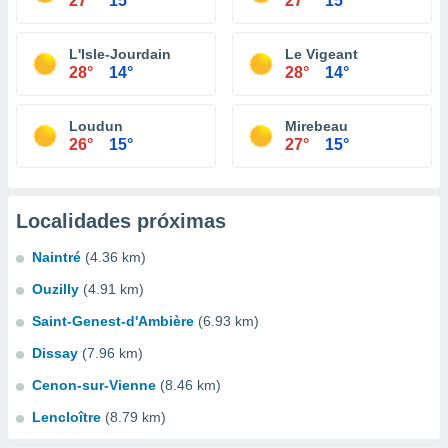
27°
15°
27°
15°
L'Isle-Jourdain
Le Vigeant
28°
14°
28°
14°
Loudun
Mirebeau
26°
15°
27°
15°
Localidades próximas
Naintré
(4.36 km)
Ouzilly
(4.91 km)
Saint-Genest-d'Ambière
(6.93 km)
Dissay
(7.96 km)
Cenon-sur-Vienne
(8.46 km)
Lencloître
(8.79 km)