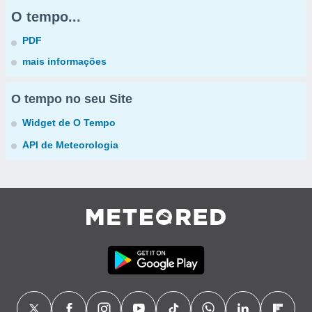
O tempo...
PDF
mais informações
O tempo no seu Site
Widget de O Tempo
API de Meteorologia