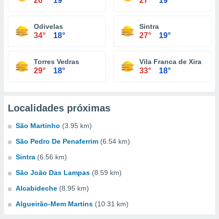
26°
19°
27°
19°
Odivelas
Sintra
34°
18°
27°
19°
Torres Vedras
Vila Franca de Xira
29°
18°
33°
18°
Localidades próximas
São Martinho
(3.95 km)
São Pedro De Penaferrim
(6.54 km)
Sintra
(6.56 km)
São João Das Lampas
(8.59 km)
Alcabideche
(8.95 km)
Algueirão-Mem Martins
(10.31 km)