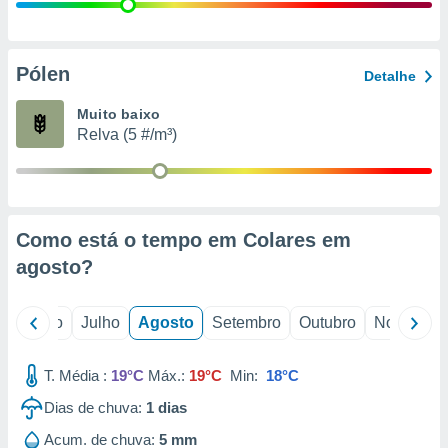
conteúdos.
ção
Pólen
Detalhe
ão através
de
Muito baixo
,
Relva (5 #/m³)
 e
dos,
publicidade
s, estudos
Como está o tempo em Colares em
a e
mento de
agosto
?
ossos 1199
o
Junho
Julho
Agosto
Setembro
Outubro
Novembro
eiros
T. Média :
19°C
Máx.:
19°C
Min:
18°C
Dias de chuva:
1
dias
Acum. de chuva:
5 mm