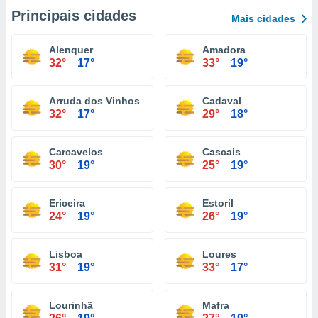
Principais cidades
Mais cidades
Alenquer
Amadora
32°
17°
33°
19°
Arruda dos Vinhos
Cadaval
32°
17°
29°
18°
Carcavelos
Cascais
30°
19°
25°
19°
Ericeira
Estoril
24°
19°
26°
19°
Lisboa
Loures
31°
19°
33°
17°
Lourinhã
Mafra