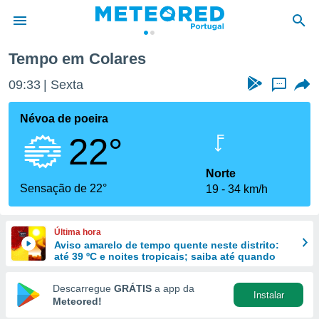
Tempo em Colares
de
09:33
Sexta
...
 da
empo.pt) foi
Névoa de poeira
or
22°
is para
e as
 fornecidas
Norte
 qualidade.
Sensação de 22°
19
34 km/h
r a este
s das
opções:
Última hora
Aviso amarelo de tempo quente neste distrito:
ookies e
até 39 ºC e noites tropicais; saiba até quando
 forma
Descarregue
GRÁTIS
a app da
Instalar
e digital
Meteored!
da,