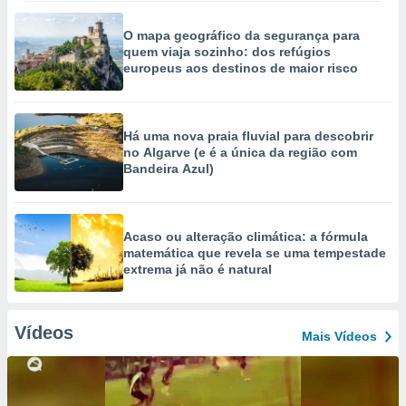
O mapa geográfico da segurança para
quem viaja sozinho: dos refúgios
europeus aos destinos de maior risco
Há uma nova praia fluvial para descobrir
no Algarve (e é a única da região com
Bandeira Azul)
Acaso ou alteração climática: a fórmula
matemática que revela se uma tempestade
extrema já não é natural
Vídeos
Mais Vídeos