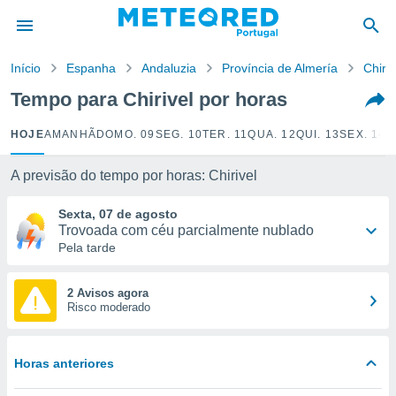
de
Início
Espanha
Andaluzia
Província de Almería
Chiriv
 da
empo.pt) foi
Tempo para Chirivel por horas
or
is para
HOJE
AMANHÃ
DOMO. 09
SEG. 10
TER. 11
QUA. 12
QUI. 13
SEX. 14
S
e as
 fornecidas
 qualidade.
A previsão do tempo por horas: Chirivel
r a este
s das
Sexta, 07 de agosto
opções:
Trovoada com céu parcialmente nublado
Pela tarde
ookies e
 forma
2 Avisos agora
Risco moderado
e digital
da,
m
Horas anteriores
 recolhidas
cookies ou