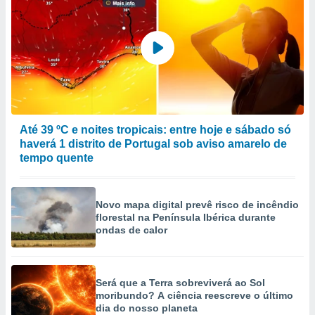
ão através
de
,
 e
dos,
publicidade
s, estudos
Até 39 ºC e noites tropicais: entre hoje e sábado só
a e
mento de
haverá 1 distrito de Portugal sob aviso amarelo de
tempo quente
ossos 1199
eiros
Novo mapa digital prevê risco de incêndio
florestal na Península Ibérica durante
ondas de calor
Será que a Terra sobreviverá ao Sol
moribundo? A ciência reescreve o último
dia do nosso planeta