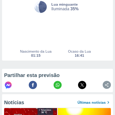
selecionar
Lua minguante
Iluminada
35%
a, criar
personalizar
tilizar
selecionar
dos, medir
nho da
, medir o
Nascimento da Lua
Ocaso da Lua
o dos
01:15
16:41
r os
ravés de
s ou
Partilhar esta previsão
s de dados
es fontes,
 e melhorar
ilizar dados
ara
conteúdos.
Notícias
Últimas notícias
ção