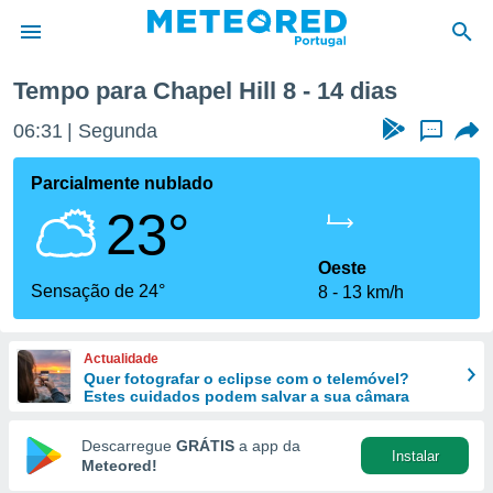
óxima semana
Tempo para Chapel Hill 8 - 14 dias
de
06:31
Segunda
...
 da
empo.pt) foi
Parcialmente nublado
or
23°
is para
e as
 fornecidas
Oeste
 qualidade.
Sensação de 24°
8
13 km/h
r a este
s das
opções:
Actualidade
Quer fotografar o eclipse com o telemóvel?
ookies e
Estes cuidados podem salvar a sua câmara
 forma
Descarregue
GRÁTIS
a app da
Instalar
e digital
Meteored!
da,