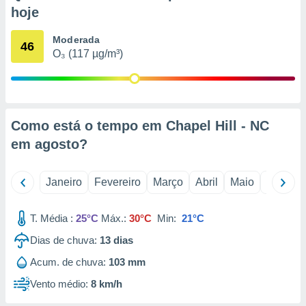
o qual se
hoje
ara tal,
 o seu
Moderada
46
to ou opor-
O₃ (117 µg/m³)
essamento
m qualquer
ando em “
 ou na
Como está o tempo em Chapel Hill - NC
 Cookies
te.
em
agosto
?
 nossos
Janeiro
Fevereiro
Março
Abril
Maio
Junho
s o
T. Média :
25°C
Máx.:
30°C
Min:
21°C
o de
Dias de chuva:
13
dias
e/ou aceder
Acum. de chuva:
103 mm
ões num
utilizar
Vento médio:
8 km/h
ados para
publicidade,