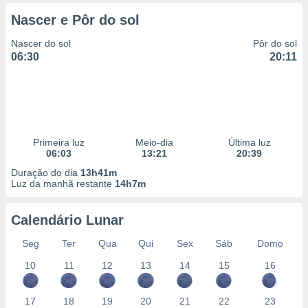
 para
Nascer e Pôr do sol
a, utilizar
Nascer do sol
Pôr do sol
selecionar
06:30
20:11
a, criar
personalizar
tilizar
selecionar
dos, medir
Primeira luz
Meio-dia
Última luz
nho da
06:03
13:21
20:39
, medir o
Duração do dia
13h41m
o dos
Luz da manhã restante
14h7m
r os
ravés de
Calendário Lunar
s ou
Seg
Ter
Qua
Qui
Sex
Sáb
Domo
s de dados
es fontes,
10
11
12
13
14
15
16
 e melhorar
ilizar dados
ara
17
18
19
20
21
22
23