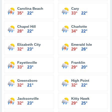
Carolina Beach
Cary
35°
22°
33°
22°
Chapel Hill
Charlotte
28°
22°
34°
22°
Elizabeth City
Emerald Isle
32°
23°
29°
26°
Fayetteville
Franklin
33°
23°
29°
20°
Greensboro
High Point
32°
21°
32°
22°
Jacksonville
Kitty Hawk
32°
23°
29°
25°