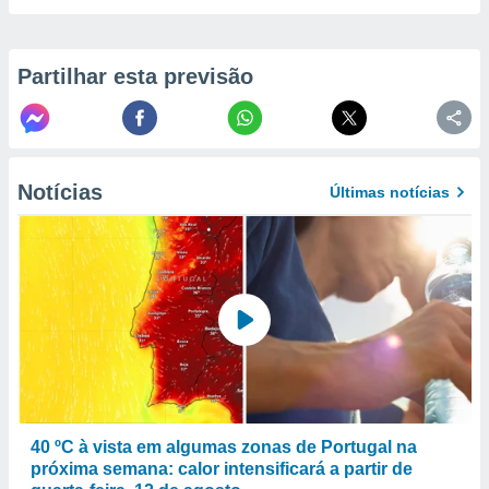
to ou opor-
essamento
m qualquer
Partilhar esta previsão
ando em “
 ou na
 Cookies
te.
Notícias
Últimas notícias
 nossos
s o
o de
e/ou aceder
ões num
utilizar
ados para
publicidade,
 para
40 ºC à vista em algumas zonas de Portugal na
próxima semana: calor intensificará a partir de
a, utilizar