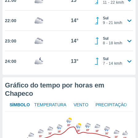
15°
21:00
osso site
11
-
22
km/h
este caso,
lo de que
Sul
talaremos
14°
22:00
9
-
21
km/h
s para
a navegação
Sul
14°
23:00
, mas não
8
-
18
km/h
s cookies
ar o
Sul
nto ou
13°
24:00
7
-
14
km/h
ntar
 ou
dos,
Gráfico do tempo por horas em
ssa
Chapeco
ublicidade
SÍMBOLO
TEMPERATURA
VENTO
PRECIPITAÇÃO
ada. Pode
nstalação de
ceder ao
ite através
22°
atura,
19°
18°
18°
18°
16°
16°
 botão
15°
14°