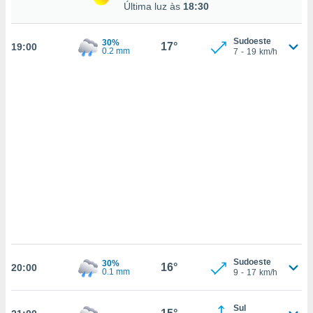
ados com
Última luz às
18:30
esmo. Pode
ais
Sudoeste
30%
s na nossa
17°
19:00
0.2 mm
7
-
19
km/h
 Cookies
e
u
nto a
omento,
 botão
de cookies
na parte
nossa
.
IVAMENTE,
as
tes a
Sudoeste
30%
16°
20:00
0.1 mm
9
-
17
km/h
tar a
de cookies,
uar a
Sul