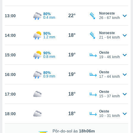
, permite-
ar a nossa
Noroeste
80%
22°
13:00
0.4 mm
26
-
67
km/h
ara
ACEITAR
 fornecer-
E
os de alta
CONTINUAR
Noroeste
90%
18°
14:00
sem
1.2 mm
21
-
64
km/h
sto.
CONFIGURAÇÕES
o botão
Oeste
90%
19°
15:00
ontinuar",
0.8 mm
19
-
46
km/h
r ao
itando a
Oeste
80%
de todos os
19°
16:00
0.9 mm
17
-
44
km/h
óprios ou
parceiros,
rmitem
Oeste
18°
17:00
lisar o
15
-
37
km/h
nto no
em como
Oeste
 um perfil
18°
18:00
10
-
31
km/h
para lhe
licidade e
Pôr-do-sol às
18h06m