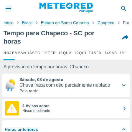
de
Início
Brasil
Estado de Santa Catarina
Chapeco
Por 
 da
empo.pt) foi
Tempo para Chapeco - SC por
or
horas
is para
e as
 fornecidas
HOJE
AMANHÃ
SEG. 10
TER. 11
QUA. 12
QUI. 13
SEX. 14
SÁB. 15
DOM
 qualidade.
r a este
A previsão do tempo por horas: Chapeco
s das
opções:
Sábado, 08 de agosto
Chuva fraca com céu parcialmente nublado
ookies e
Pela tarde
 forma
e digital
4 Avisos agora
Risco moderado
da,
m
 recolhidas
cookies ou
Horas anteriores