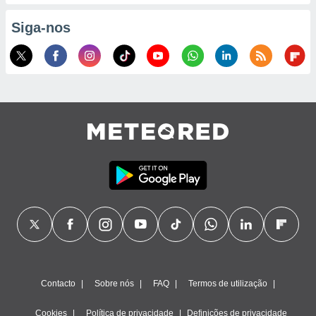
ão através
Siga-nos
de
,
 e
dos,
publicidade
s, estudos
a e
mento de
ossos 1199
eiros
Contacto
Sobre nós
FAQ
Termos de utilização
Cookies
Política de privacidade
Definições de privacidade