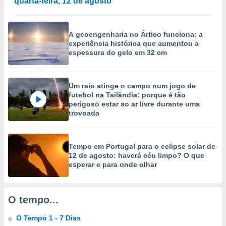
quarta-feira, 12 de agosto
selecionar
a, criar
A geoengenharia no Ártico funciona: a
personalizar
experiência histórica que aumentou a
tilizar
espessura do gelo em 32 cm
selecionar
dos, medir
nho da
Um raio atinge o campo num jogo de
, medir o
futebol na Tailândia: porque é tão
o dos
perigoso estar ao ar livre durante uma
trovoada
r os
ravés de
s ou
Tempo em Portugal para o eclipse solar de
s de dados
12 de agosto: haverá céu limpo? O que
es fontes,
esperar e para onde olhar
 e melhorar
ilizar dados
ara
conteúdos.
O tempo...
O Tempo 1 - 7 Dias
ção