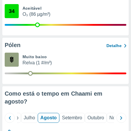
conteúdos.
Aceitável
34
O₃ (86 µg/m³)
ção
ão através
de
,
 e
Pólen
Detalhe
dos,
Muito baixo
publicidade
Relva (1 #/m³)
s, estudos
a e
mento de
ossos 1199
Como está o tempo em Chaami em
eiros
agosto
?
o
Junho
Julho
Agosto
Setembro
Outubro
Novembro