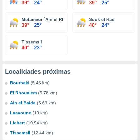
39°
24°
39°
25°
Metameur ´Ain el Rhorab
Souk el Had
39°
25°
40°
24°
Tissemsil
40°
23°
Localidades próximas
Bourbaki
(5.46 km)
El Rhoualem
(5.78 km)
Ain el Baida
(6.63 km)
Laayoune
(10 km)
Liebert
(10.94 km)
Tissemsil
(12.44 km)