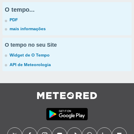
O tempo...
PDF
mais informações
O tempo no seu Site
Widget de O Tempo
API de Meteorologia