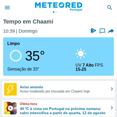
Tempo em Chaami
de
10:39
Domingo
...
 da
empo.pt) foi
Limpo
or
35°
is para
e as
 fornecidas
UV
7 Alto
FPS
 qualidade.
Sensação de 33°
15-25
r a este
s das
opções:
Aviso amarelo
Aviso moderado por trovoada em Chaami hoje
ookies e
 forma
Última hora
e digital
40 ºC à vista em Portugal na próxima semana:
calor intensifica a partir de quarta, 12 de agosto
da,