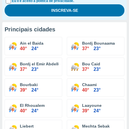
Eu li e aceito a política de privacidade.
Principais cidades
Ain el Baida
Bordj Bounaama
40°
24°
37°
23°
Bordj el Emir Abdelkader
Bou Caid
37°
23°
37°
23°
Bourbaki
Chaami
39°
24°
40°
23°
El Rhoualem
Laayoune
40°
24°
39°
24°
Liebert
Mechta Sebak