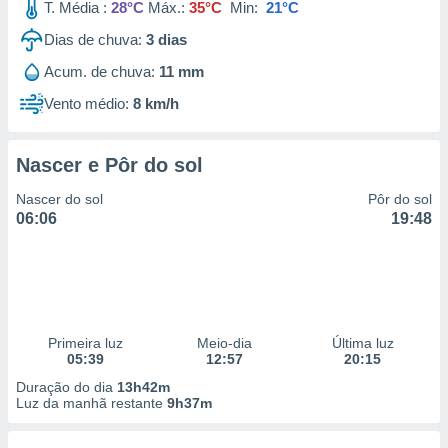
T. Média :
28°C
Máx.:
35°C
Min:
21°C
Dias de chuva:
3
dias
Acum. de chuva:
11 mm
Vento médio:
8 km/h
Nascer e Pôr do sol
Nascer do sol
Pôr do sol
06:06
19:48
Primeira luz
Meio-dia
Última luz
05:39
12:57
20:15
Duração do dia
13h42m
Luz da manhã restante
9h37m