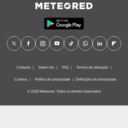
ão através
de
,
 e
dos,
publicidade
s, estudos
a e
mento de
Contacto
Sobre nós
FAQ
Termos de utilização
ossos 1199
eiros
Cookies
Política de privacidade
Definições de privacidade
© 2026 Meteored. Todos os direitos reservados