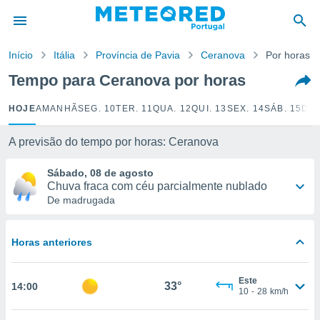
de
Início
Itália
Província de Pavia
Ceranova
Por horas
 da
empo.pt) foi
Tempo para Ceranova por horas
or
is para
HOJE
AMANHÃ
SEG. 10
TER. 11
QUA. 12
QUI. 13
SEX. 14
SÁB. 15
DOM
e as
 fornecidas
 qualidade.
A previsão do tempo por horas: Ceranova
r a este
s das
Sábado, 08 de agosto
opções:
Chuva fraca com céu parcialmente nublado
De madrugada
ookies e
 forma
Horas anteriores
e digital
da,
Este
m
33°
14:00
10
-
28
km/h
 recolhidas
cookies ou