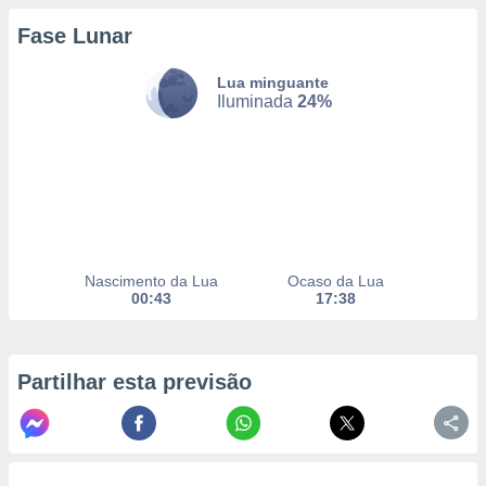
Fase Lunar
nto, nós e
Lua minguante
arceiros
Iluminada
24%
cookies,
ores únicos
ias
s para
 aceder e
dados
ais como a
 este sitio
eços IP e
Nascimento da Lua
Ocaso da Lua
ores de
00:43
17:38
possível
es possam
os seus
Partilhar esta previsão
oais com
nteresse
o qual se
ara tal,
 o seu