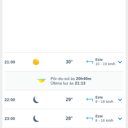
ados com
esmo. Pode
ais
s na nossa
 Cookies
e
u
nto a
omento,
 botão
de cookies
na parte
Este
30°
nossa
21:00
10
-
19
km/h
.
IVAMENTE,
Pôr-do-sol às
20h40m
Última luz às
21:13
as
Este
29°
22:00
tes a
9
-
18
km/h
tar a
Este
28°
23:00
de cookies,
8
-
16
km/h
uar a