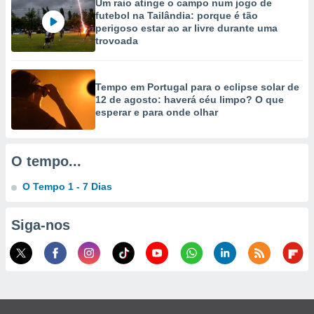
Um raio atinge o campo num jogo de
selecionar
futebol na Tailândia: porque é tão
perigoso estar ao ar livre durante uma
a, criar
trovoada
personalizar
tilizar
selecionar
Tempo em Portugal para o eclipse solar de
12 de agosto: haverá céu limpo? O que
dos, medir
esperar e para onde olhar
nho da
, medir o
o dos
O tempo...
r os
ravés de
O Tempo 1 - 7 Dias
s ou
s de dados
es fontes,
Siga-nos
 e melhorar
ilizar dados
ara
conteúdos.
ção