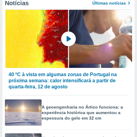
Notícias
Últimas notícias
to ou opor-
essamento
m qualquer
ando em “
 ou na
 Cookies
te.
 nossos
s o
40 ºC à vista em algumas zonas de Portugal na
o de
próxima semana: calor intensificará a partir de
quarta-feira, 12 de agosto
e/ou aceder
ões num
utilizar
A geoengenharia no Ártico funciona: a
ados para
experiência histórica que aumentou a
publicidade,
espessura do gelo em 32 cm
 para
a, utilizar