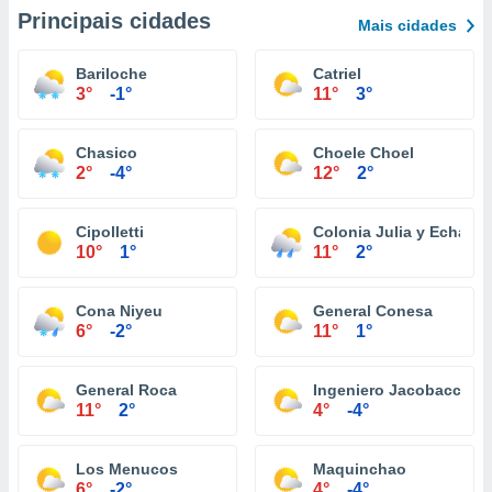
Principais cidades
Mais cidades
Bariloche
Catriel
3°
-1°
11°
3°
Chasico
Choele Choel
2°
-4°
12°
2°
Cipolletti
Colonia Julia y Echarre
10°
1°
11°
2°
Cona Niyeu
General Conesa
6°
-2°
11°
1°
General Roca
Ingeniero Jacobacci
11°
2°
4°
-4°
Los Menucos
Maquinchao
6°
-2°
4°
-4°