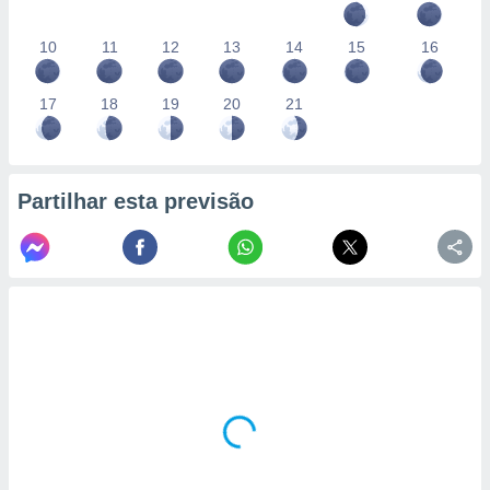
conteúdos.
10
11
12
13
14
15
16
ção
ão através
17
18
19
20
21
de
,
 e
Partilhar esta previsão
dos,
publicidade
s, estudos
a e
mento de
ossos 1199
eiros