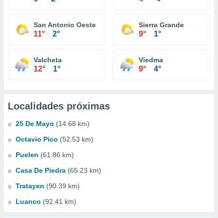
San Antonio Oeste
Sierra Grande
11°
2°
9°
1°
Valcheta
Viedma
12°
1°
9°
4°
Localidades próximas
25 De Mayo
(14.68 km)
Octavio Pico
(52.53 km)
Puelen
(61.86 km)
Casa De Piedra
(65.23 km)
Tratayen
(90.39 km)
Luanco
(92.41 km)