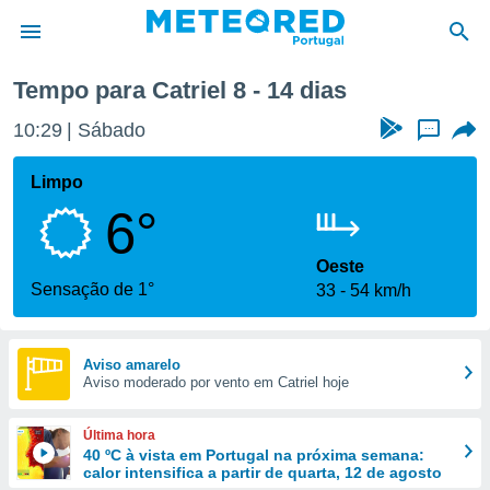
a semana
Tempo para Catriel 8 - 14 dias
de
10:29
Sábado
...
 da
empo.pt) foi
Limpo
or
6°
is para
e as
 fornecidas
Oeste
 qualidade.
Sensação de 1°
33
54 km/h
r a este
s das
opções:
Aviso amarelo
Aviso moderado por vento em Catriel hoje
ookies e
 forma
Última hora
e digital
40 ºC à vista em Portugal na próxima semana:
calor intensifica a partir de quarta, 12 de agosto
da,