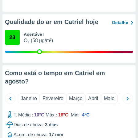
o qual se
ara tal,
 o seu
Qualidade do ar em Catriel hoje
to ou opor-
Detalhe
essamento
m qualquer
Aceitável
23
ando em “
O₃ (58 µg/m³)
 ou na
 Cookies
te.
Como está o tempo em Catriel em
 nossos
agosto
?
s o
Janeiro
Fevereiro
Março
Abril
Maio
Junho
o de
e/ou aceder
T. Média :
10°C
Máx.:
16°C
Min:
4°C
ões num
utilizar
Dias de chuva:
3
dias
ados para
Acum. de chuva:
17 mm
publicidade,