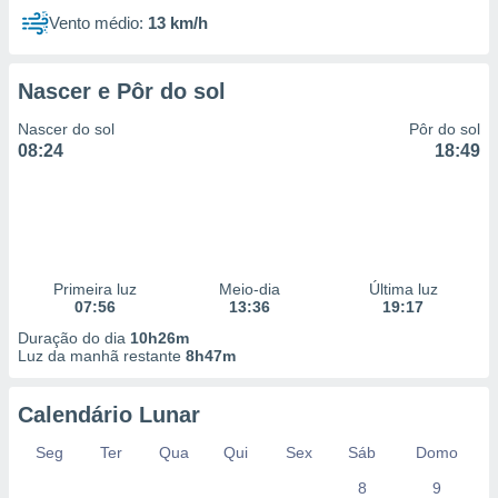
 para
Vento médio:
13 km/h
a, utilizar
selecionar
Nascer e Pôr do sol
a, criar
Nascer do sol
Pôr do sol
personalizar
08:24
18:49
tilizar
selecionar
dos, medir
nho da
, medir o
o dos
Primeira luz
Meio-dia
Última luz
07:56
13:36
19:17
r os
Duração do dia
10h26m
ravés de
Luz da manhã restante
8h47m
s ou
s de dados
Calendário Lunar
es fontes,
 e melhorar
Seg
Ter
Qua
Qui
Sex
Sáb
Domo
ilizar dados
ara
8
9