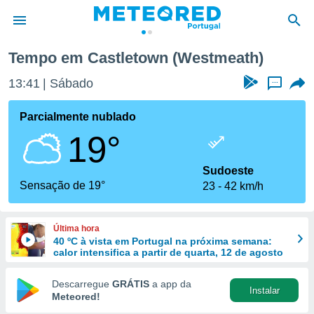
Tempo em Castletown (Westmeath)
de
13:41
Sábado
...
 da
empo.pt) foi
Parcialmente nublado
or
19°
is para
e as
 fornecidas
Sudoeste
 qualidade.
Sensação de 19°
23
42 km/h
r a este
s das
opções:
Última hora
40 ºC à vista em Portugal na próxima semana:
ookies e
calor intensifica a partir de quarta, 12 de agosto
 forma
Descarregue
GRÁTIS
a app da
Instalar
e digital
Meteored!
da,