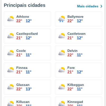
Principais cidades
Mais cidades
Athlone
Ballymore
22°
12°
22°
12°
Castlepollard
Castletown
21°
12°
21°
12°
Coole
Delvin
21°
11°
22°
11°
Finnea
Fore
21°
11°
21°
12°
Glassan
Kilbeggan
22°
13°
22°
11°
Killucan
Kinnegad