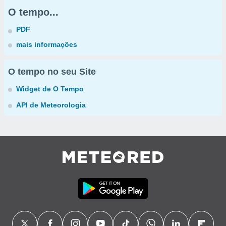
O tempo...
PDF
mais informações
O tempo no seu Site
Widget de O Tempo
API de Meteorologia