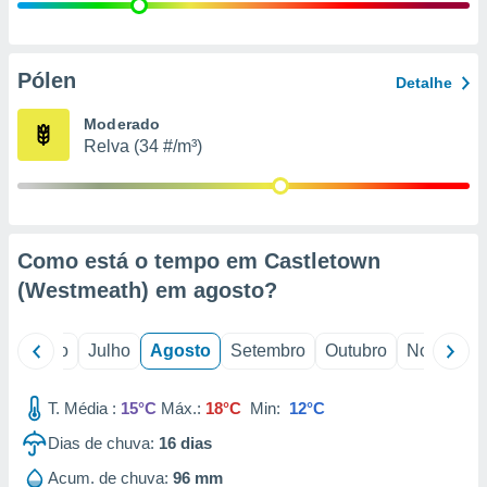
conteúdos.
ção
Pólen
Detalhe
ão através
de
Moderado
,
Relva (34 #/m³)
 e
dos,
publicidade
s, estudos
Como está o tempo em Castletown
a e
mento de
(Westmeath) em
agosto
?
ossos 1199
o
Junho
Julho
Agosto
Setembro
Outubro
Novembro
eiros
T. Média :
15°C
Máx.:
18°C
Min:
12°C
Dias de chuva:
16
dias
Acum. de chuva:
96 mm