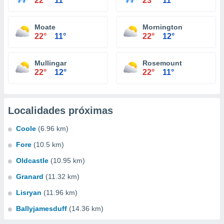
22°
11°
23°
11°
Moate
Mornington
22°
11°
22°
12°
Mullingar
Rosemount
22°
12°
22°
11°
Localidades próximas
Coole
(6.96 km)
Fore
(10.5 km)
Oldcastle
(10.95 km)
Granard
(11.32 km)
Lisryan
(11.96 km)
Ballyjamesduff
(14.36 km)