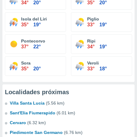
34°
20°
35°
20°
Isola del Liri
Piglio
35°
19°
33°
19°
Pontecorvo
Ripi
37°
22°
34°
19°
Sora
Veroli
35°
20°
33°
18°
Localidades próximas
Villa Santa Lucia
(5.56 km)
Sant'Elia Fiumerapido
(6.01 km)
Cervaro
(6.32 km)
Piedimonte San Germano
(6.76 km)