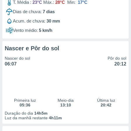
T. Média :
23°C
Máx.:
28°C
Min:
17°C
Dias de chuva:
7
dias
Acum. de chuva:
30 mm
Vento médio:
5 km/h
Nascer e Pôr do sol
Nascer do sol
Pôr do sol
06:07
20:12
Primeira luz
Meio-dia
Última luz
05:36
13:10
20:42
Duração do dia
14h5m
Luz da manhã restante
4h11m