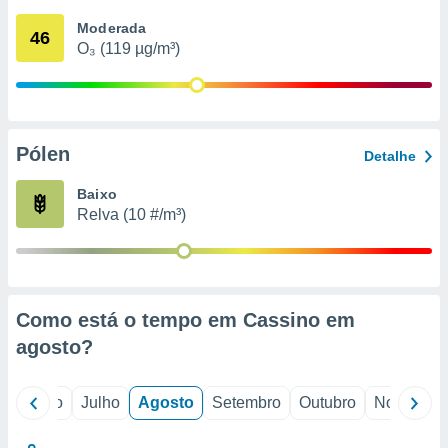
conteúdos.
Moderada
46
O₃ (119 µg/m³)
ção
ão através
de
,
 e
Pólen
Detalhe
dos,
Baixo
publicidade
Relva (10 #/m³)
s, estudos
a e
mento de
ossos 1199
Como está o tempo em Cassino em
eiros
agosto
?
o
Junho
Julho
Agosto
Setembro
Outubro
Novembro