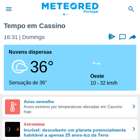
Tempo em Cassino
de
16:31
Domingo
...
 da
empo.pt) foi
Nuvens dispersas
or
36°
is para
e as
 fornecidas
Oeste
 qualidade.
Sensação de 36°
10
32 km/h
r a este
s das
opções:
Aviso vermelho
Aviso extremo por temperaturas elevadas em Cassino
ookies e
hoje
 forma
Astronomia
e digital
Incrível: descoberto um planeta potencialmente
habitável a apenas 25 anos-luz da Terra
da,