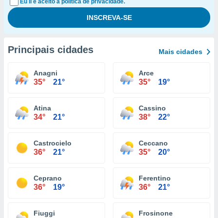
Eu li e aceito a política de privacidade.
Principais cidades
Mais cidades
Anagni
Arce
35°
21°
35°
19°
Atina
Cassino
34°
21°
38°
22°
Castrocielo
Ceccano
36°
21°
35°
20°
Ceprano
Ferentino
36°
19°
36°
21°
Fiuggi
Frosinone