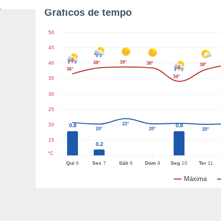
Gráficos de tempo
50
45
39°
40
38°
38°
38°
36°
34°
35
30
25
22°
20
0.8
0.8
20°
20°
20°
15
0.2
°C
Qui
6
Sex
7
Sáb
8
Dom
9
Seg
10
Ter
11
Máxima