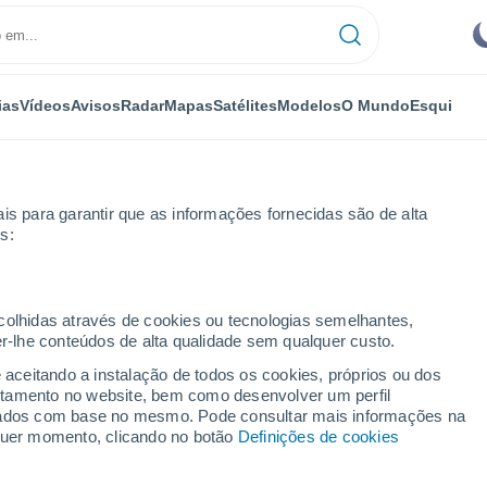
ias
Vídeos
Avisos
Radar
Mapas
Satélites
Modelos
O Mundo
Esqui
is para garantir que as informações fornecidas são de alta
s:
Cuenca
Caserío Los Noguerones
ecolhidas através de cookies ou tecnologias semelhantes,
er-lhe conteúdos de alta qualidade sem qualquer custo.
 Noguerones
e aceitando a instalação de todos os cookies, próprios ou dos
rtamento no website, bem como desenvolver um perfil
...
lizados com base no mesmo. Pode consultar mais informações na
lquer momento, clicando no botão
Definições de cookies
Por horas
Céu limpo nas próximas horas