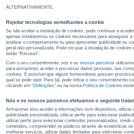
28°
ALTERNATIVAMENTE,
Rejeitar tecnologias semelhantes a cookie
Este
Se não aceitar a instalação de cookies, pode continuar a acede
Sensação de 29°
17
-
31 km
apenas instalaremos os cookies necessários para assegurar a 
analisar o comportamento ou para apresentar publicidade ou co
geral não personalizada. Pode recusar a instalação de cookies 
botão "Recusar".
Última hora
Aviso amarelo de tempo quente neste distrito:
Com o seu consentimento, nós e os
nossos parceiros
utilizamo
39 ºC e noites tropicais; saiba até quando
para armazenar, aceder e processar dados pessoais, tais como a
cookies. É possível que alguns fornecedores possam processa
O Tempo 1 - 7 Dias
Atualidade
Mapas de temperat
qual se pode opor. Para tal, pode retirar o seu consentimento 
clicando em “
Definições
” ou na nossa
Política de Cookies
neste
Nós e os nossos parceiros efetuamos o seguinte trata
Amanhã
Sábado
D
Hoje
Armazenar e/ou aceder a informações num dispositivo, utilizar da
7 Ago.
8 Ago.
6 Ago.
publicidade personalizada, utilizar perfis para selecionar public
utilizar perfis para selecionar conteúdos personalizados, med
conteúdos, compreender os públicos através de estatísticas ou
melhorar serviços, utilizar dados limitados para selecionar cont
30%
60%