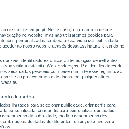
r ao nosso site tempo.pt. Neste caso, informamo-lo de que
/h
navegação no website, mas não utilizaremos cookies para
nteúdos personalizados, embora possa visualizar publicidade
e aceder ao nosso website através desta assinatura, clicando no
 até
s cookies, identificadores únicos ou tecnologias semelhantes
 sua visita a este sitio Web, endereços IP e identificadores de
r os seus dados pessoais com base num interesse legítimo, ao
ura
Radar de Chuva
Satélites
Modelos
ou opor-se ao processamento de dados em qualquer altura,
 website.
mento de dados:
omingo
Segunda
Terça
Quarta
dos limitados para selecionar publicidade, criar perfis para
9 Ago.
10 Ago.
11 Ago.
12 Ago.
idade personalizada, criar perfis para personalizar conteúdos,
ir o desempenho da publicidade, medir o desempenho dos
 combinações de dados de diferentes fontes, desenvolver e
eúdos.
40%
30%