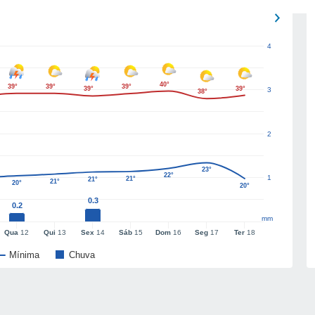
4
40°
39°
39°
39°
39°
39°
3
38°
2
23°
22°
1
21°
21°
21°
20°
20°
0.3
0.2
mm
Qua
12
Qui
13
Sex
14
Sáb
15
Dom
16
Seg
17
Ter
18
Mínima
Chuva