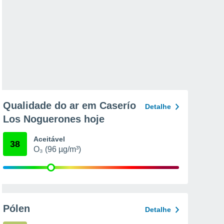
Qualidade do ar em Caserío
Detalhe
Los Noguerones hoje
Aceitável
38
O₃ (96 µg/m³)
Pólen
Detalhe