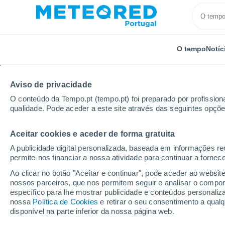
O tempo
Notíc
Aviso de privacidade
O conteúdo da Tempo.pt (tempo.pt) foi preparado por profissiona
qualidade. Pode aceder a este site através das seguintes opçõe
Aceitar cookies e aceder de forma gratuita
Início
Espanha
Castela-Mancha
Província de 
A publicidade digital personalizada, baseada em informações r
permite-nos financiar a nossa atividade para continuar a fornec
Tempo em Caserío Los
Ao clicar no botão "Aceitar e continuar", pode aceder ao websit
nossos parceiros, que nos permitem seguir e analisar o compo
21:24
Quinta
específico para lhe mostrar publicidade e conteúdos persona
nossa
Política de Cookies
e retirar o seu consentimento a qua
disponível na parte inferior da nossa página web.
Limpo