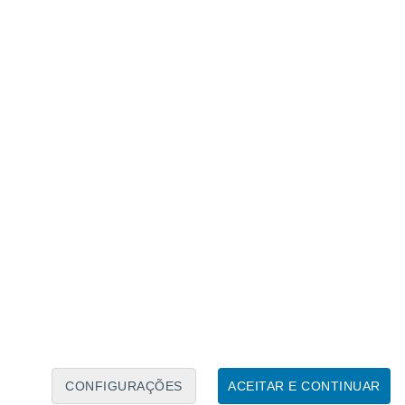
Calendário Lunar
Seg
Ter
Qua
Qui
Sex
Sáb
Domo
6
7
8
9
10
11
12
13
14
15
16
17
18
19
CONFIGURAÇÕES
ACEITAR E CONTINUAR