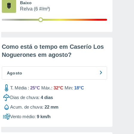
Baixo
Relva (6 #/m³)
Como está o tempo em Caserío Los
Noguerones em
agosto
?
Agosto
T. Média :
25°C
Máx.:
32°C
Min:
18°C
Dias de chuva:
4
dias
Acum. de chuva:
22 mm
Vento médio:
9 km/h