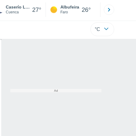
Caserío Los Noguerones
Albufeira
Lisboa
27°
26°
Cuenca
Faro
Lisboa
°C