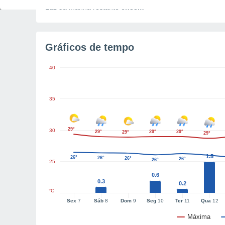
Luz da manhã restante
6h38m
Gráficos de tempo
40
35
29°
30
29°
29°
29°
29°
29°
1.5
26°
26°
26°
26°
26°
25
0.6
0.3
0.2
°C
Sex
7
Sáb
8
Dom
9
Seg
10
Ter
11
Qua
12
Máxima