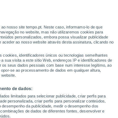
o
r ao nosso site tempo.pt. Neste caso, informamo-lo de que
navegação no website, mas não utilizaremos cookies para
nteúdos personalizados, embora possa visualizar publicidade
e aceder ao nosso website através desta assinatura, clicando no
s cookies, identificadores únicos ou tecnologias semelhantes
o
 sua visita a este sitio Web, endereços IP e identificadores de
r os seus dados pessoais com base num interesse legítimo, ao
Radar de Chuva
Satélites
Modelos
ou opor-se ao processamento de dados em qualquer altura,
 website.
mento de dados:
egunda
Terça
Quarta
Quinta
dos limitados para selecionar publicidade, criar perfis para
10 Ago.
11 Ago.
12 Ago.
13 Ago.
idade personalizada, criar perfis para personalizar conteúdos,
ir o desempenho da publicidade, medir o desempenho dos
 combinações de dados de diferentes fontes, desenvolver e
eúdos.
70%
60%
90%
90%