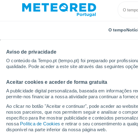
O tempo
Notíc
Aviso de privacidade
O conteúdo da Tempo.pt (tempo.pt) foi preparado por profissiona
qualidade. Pode aceder a este site através das seguintes opçõe
Aceitar cookies e aceder de forma gratuita
Início
Brasil
Estado do Maranhão
Carrapatal
A publicidade digital personalizada, baseada em informações r
permite-nos financiar a nossa atividade para continuar a fornec
Tempo em Carrapatal -
Ao clicar no botão "Aceitar e continuar", pode aceder ao websit
nossos parceiros, que nos permitem seguir e analisar o compo
11:44
Sexta
específico para lhe mostrar publicidade e conteúdos persona
nossa
Política de Cookies
e retirar o seu consentimento a qua
disponível na parte inferior da nossa página web.
Nuvens dispersas