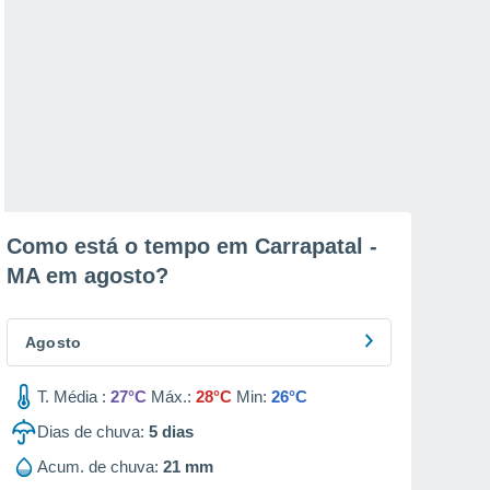
Como está o tempo em Carrapatal -
MA em
agosto
?
Agosto
T. Média :
27°C
Máx.:
28°C
Min:
26°C
Dias de chuva:
5
dias
Acum. de chuva:
21 mm