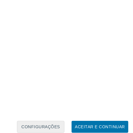
Calendário Lunar
Seg
Ter
Qua
Qui
Sex
Sáb
Domo
7
8
9
10
11
12
13
14
15
16
17
18
19
20
CONFIGURAÇÕES
ACEITAR E CONTINUAR