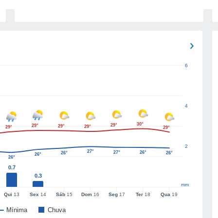
6
4
30°
29°
29°
29°
29°
29°
29°
2
27°
27°
26°
26°
26°
26°
26°
0.7
0.3
mm
Qui
13
Sex
14
Sáb
15
Dom
16
Seg
17
Ter
18
Qua
19
Mínima
Chuva