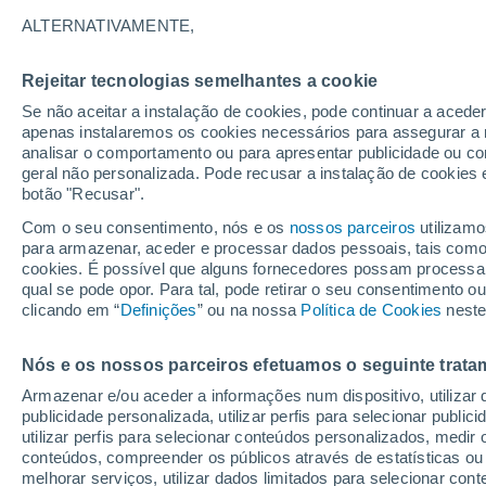
29°
ALTERNATIVAMENTE,
Rejeitar tecnologias semelhantes a cookie
UV
9 Muit
elevado!
Se não aceitar a instalação de cookies, pode continuar a acede
Sensação de 33°
FPS
25-50
apenas instalaremos os cookies necessários para assegurar a 
analisar o comportamento ou para apresentar publicidade ou co
geral não personalizada. Pode recusar a instalação de cookies 
botão "Recusar".
Última hora
Hoje e amanhã poeiras do Saara “invadem”
Com o seu consentimento, nós e os
nossos parceiros
utilizamo
Portugal: risco de trovoadas no Norte e Centr
para armazenar, aceder e processar dados pessoais, tais como a
aumenta
cookies. É possível que alguns fornecedores possam processa
O Tempo 1 - 7 Dias
Atualidade
Mapas de nuvens
qual se pode opor. Para tal, pode retirar o seu consentimento 
clicando em “
Definições
” ou na nossa
Política de Cookies
neste
Nós e os nossos parceiros efetuamos o seguinte trata
Amanhã
Domingo
S
Hoje
Armazenar e/ou aceder a informações num dispositivo, utilizar da
8 Ago.
9 Ago.
7 Ago.
publicidade personalizada, utilizar perfis para selecionar public
utilizar perfis para selecionar conteúdos personalizados, med
conteúdos, compreender os públicos através de estatísticas ou
melhorar serviços, utilizar dados limitados para selecionar cont
40%