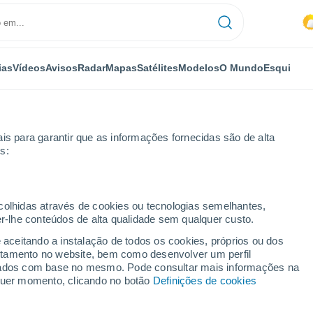
ias
Vídeos
Avisos
Radar
Mapas
Satélites
Modelos
O Mundo
Esqui
is para garantir que as informações fornecidas são de alta
s:
ecolhidas através de cookies ou tecnologias semelhantes,
er-lhe conteúdos de alta qualidade sem qualquer custo.
 MA
e aceitando a instalação de todos os cookies, próprios ou dos
rtamento no website, bem como desenvolver um perfil
...
lizados com base no mesmo. Pode consultar mais informações na
lquer momento, clicando no botão
Definições de cookies
Por horas
Intervalos nublados nas
próximas horas