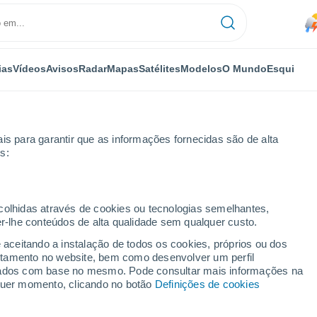
ias
Vídeos
Avisos
Radar
Mapas
Satélites
Modelos
O Mundo
Esqui
is para garantir que as informações fornecidas são de alta
s:
's Mobile Home Park
ecolhidas através de cookies ou tecnologias semelhantes,
er-lhe conteúdos de alta qualidade sem qualquer custo.
ile Home Park - FL
e aceitando a instalação de todos os cookies, próprios ou dos
rtamento no website, bem como desenvolver um perfil
...
lizados com base no mesmo. Pode consultar mais informações na
lquer momento, clicando no botão
Definições de cookies
Por horas
Chuva fraca nas próximas horas