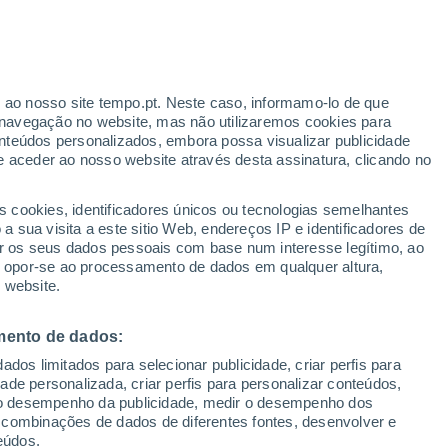
r ao nosso site tempo.pt. Neste caso, informamo-lo de que
navegação no website, mas não utilizaremos cookies para
nteúdos personalizados, embora possa visualizar publicidade
e aceder ao nosso website através desta assinatura, clicando no
pas de chuva
Satélites
Modelos
s cookies, identificadores únicos ou tecnologias semelhantes
 sua visita a este sitio Web, endereços IP e identificadores de
r os seus dados pessoais com base num interesse legítimo, ao
ou opor-se ao processamento de dados em qualquer altura,
omingo
Segunda
Terça
Quarta
 website.
9 Ago.
10 Ago.
11 Ago.
12 Ago.
mento de dados:
dos limitados para selecionar publicidade, criar perfis para
80%
80%
70%
70%
idade personalizada, criar perfis para personalizar conteúdos,
0.7 mm
1.8 mm
0.6 mm
0.7 mm
ir o desempenho da publicidade, medir o desempenho dos
32°
/
25°
32°
/
27°
32°
/
26°
33°
/
25°
 combinações de dados de diferentes fontes, desenvolver e
eúdos.