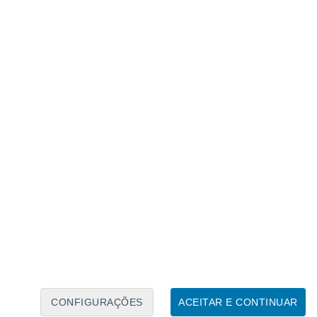
Calendário Lunar
Seg
Ter
Qua
Qui
Sex
Sáb
Domo
6
7
8
9
10
11
12
13
14
15
16
17
18
19
CONFIGURAÇÕES
ACEITAR E CONTINUAR
30