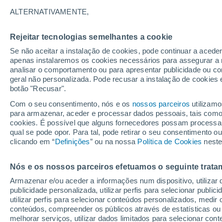
27°
ALTERNATIVAMENTE,
Rejeitar tecnologias semelhantes a cookie
50%
Se não aceitar a instalação de cookies, pode continuar a acede
Sensação de 30°
1 mm
apenas instalaremos os cookies necessários para assegurar a 
analisar o comportamento ou para apresentar publicidade ou co
geral não personalizada. Pode recusar a instalação de cookies 
botão "Recusar".
O Tempo 1 - 7 Dias
Radar de Chuva
Atualidade
Ma
Com o seu consentimento, nós e os
nossos parceiros
utilizamo
para armazenar, aceder e processar dados pessoais, tais como a
cookies. É possível que alguns fornecedores possam processa
qual se pode opor. Para tal, pode retirar o seu consentimento 
Amanhã
Sábado
D
Hoje
clicando em “
Definições
” ou na nossa
Política de Cookies
neste
7 Ago.
8 Ago.
6 Ago.
Nós e os nossos parceiros efetuamos o seguinte trata
Armazenar e/ou aceder a informações num dispositivo, utilizar da
70%
60%
90%
publicidade personalizada, utilizar perfis para selecionar public
3.3 mm
1.4 mm
9.9 mm
utilizar perfis para selecionar conteúdos personalizados, med
31°
/
25°
32°
/
26°
29°
/
24°
conteúdos, compreender os públicos através de estatísticas ou
melhorar serviços, utilizar dados limitados para selecionar cont