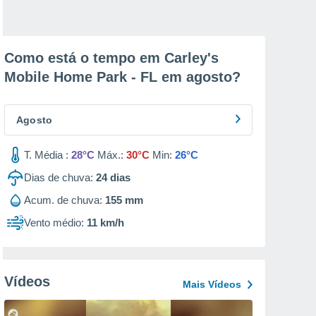
Como está o tempo em Carley's
Mobile Home Park - FL em
agosto
?
Agosto
T. Média :
28°C
Máx.:
30°C
Min:
26°C
Dias de chuva:
24
dias
Acum. de chuva:
155 mm
Vento médio:
11 km/h
Vídeos
Mais Vídeos