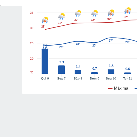
35
32°
32°
32°
32°
31°
29°
30
27°
26°
25
26°
9.9
25°
25°
24°
20
3.3
1.8
1.4
0.7
0.6
°C
Qui
6
Sex
7
Sáb
8
Dom
9
Seg
10
Ter
11
Máxima