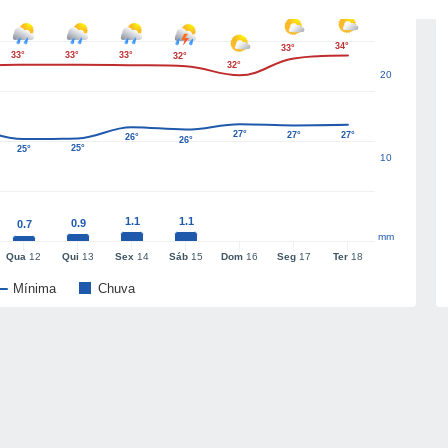
34°
33°
33°
33°
33°
32°
32°
20
27°
27°
27°
26°
26°
25°
25°
10
1.1
1.1
0.9
0.7
mm
Qua
12
Qui
13
Sex
14
Sáb
15
Dom
16
Seg
17
Ter
18
Mínima
Chuva