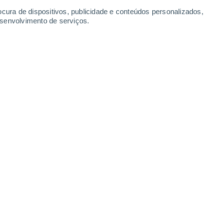
-
34
km/h
11
-
33
km/h
10
-
29
km/h
8
-
27
km/h
ocura de dispositivos, publicidade e conteúdos personalizados,
esenvolvimento de serviços.
 - FL Hoje
, 6 de agosto
Este
1 Baixo
11
-
25 km/h
FPS:
não
Este
3 Moderado
10
-
26 km/h
FPS:
6-10
Este
3 Moderado
16
-
36 km/h
FPS:
6-10
Este
7 Alto
4
-
40 km/h
FPS:
15-25
Este
8 Muito elevado!
10
-
29 km/h
FPS:
25-50