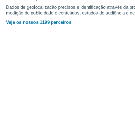
10
-
31
km/h
11
-
30
km/h
12
16
-
40
km/h
Dados de geolocalização precisos e identificação através da pr
medição de publicidade e conteúdos, estudos de audiência e d
Veja os nossos 1199 parceiros
Tempo em Carley's Mobile Home Park
Trovoada
50%
27°
09:00
1 mm
Sensação T.
30°
Chuva fraca
60%
28°
10:00
0.3 mm
Sensação T.
31°
Trovoada
60%
26°
11:00
1.5 mm
Sensação T.
28°
Trovoada
70%
26°
12:00
5.3 mm
Sensação T.
27°
Chuva fraca
80%
28°
14:00
0.7 mm
Sensação T.
33°