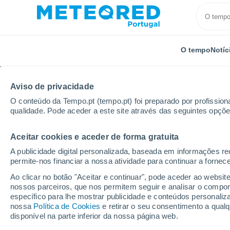
O tempo
Notíc
Aviso de privacidade
O conteúdo da Tempo.pt (tempo.pt) foi preparado por profissiona
qualidade. Pode aceder a este site através das seguintes opçõe
Aceitar cookies e aceder de forma gratuita
Início
Estados Unidos
Estado da Flórida
Carley
A publicidade digital personalizada, baseada em informações r
permite-nos financiar a nossa atividade para continuar a fornec
Tempo em Carley's Mob
Ao clicar no botão "Aceitar e continuar", pode aceder ao websit
nossos parceiros, que nos permitem seguir e analisar o compo
08:43
Quinta
específico para lhe mostrar publicidade e conteúdos persona
nossa
Política de Cookies
e retirar o seu consentimento a qua
disponível na parte inferior da nossa página web.
Trovoada