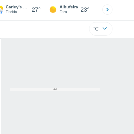
Carley's Mobile Home Park
Albufeira
Lisboa
27°
23°
Florida
Faro
Lisboa
°C