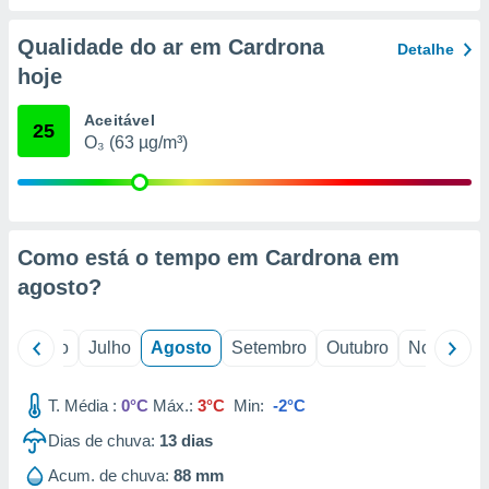
conteúdos.
Qualidade do ar em Cardrona
Detalhe
ção
hoje
ão através
de
Aceitável
25
,
O₃ (63 µg/m³)
 e
dos,
publicidade
s, estudos
Como está o tempo em Cardrona em
a e
agosto
?
mento de
ossos 1199
o
Junho
Julho
Agosto
Setembro
Outubro
Novembro
eiros
T. Média :
0°C
Máx.:
3°C
Min:
-2°C
Dias de chuva:
13
dias
Acum. de chuva:
88 mm