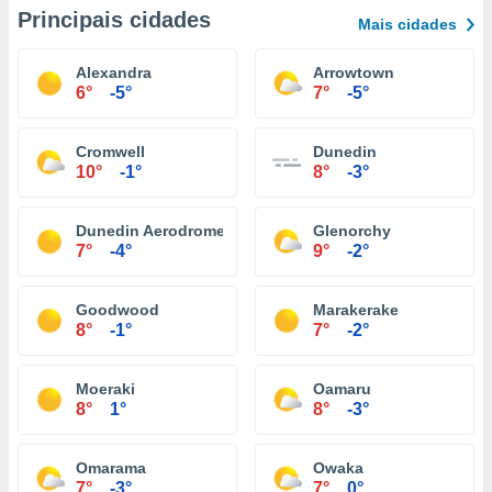
Principais cidades
Mais cidades
Alexandra
Arrowtown
6°
-5°
7°
-5°
Cromwell
Dunedin
10°
-1°
8°
-3°
Dunedin Aerodrome
Glenorchy
7°
-4°
9°
-2°
Goodwood
Marakerake
8°
-1°
7°
-2°
Moeraki
Oamaru
8°
1°
8°
-3°
Omarama
Owaka
7°
-3°
7°
0°