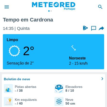
Tempo em Cardrona
de
14:35
Quinta
...
 da
empo.pt) foi
Limpo
or
2°
is para
e as
 fornecidas
Noroeste
 qualidade.
Sensação de 2°
2
15 km/h
r a este
s das
opções:
Boletim de neve
ookies e
Pistas abertas
Elevadores
 forma
- / 38
8 / 10
e digital
Km esquiáveis
Neve
- / 40
50 cm
da,