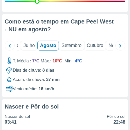
conteúdos.
ção
Como está o tempo em Cape Peel West
ão através
- NU em
agosto
?
de
,
 e
o
Junho
Julho
Agosto
Setembro
Outubro
Novembro
dos,
publicidade
T. Média :
7°C
Máx.:
10°C
Min:
4°C
s, estudos
Dias de chuva:
8
dias
a e
mento de
Acum. de chuva:
37 mm
Vento médio:
16 km/h
ossos 1199
eiros
Nascer e Pôr do sol
Nascer do sol
Pôr do sol
03:41
22:48