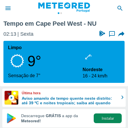
Tempo em Cape Peel West - NU
de
02:13
Sexta
...
 da
empo.pt) foi
Limpo
or
9°
is para
e as
 fornecidas
Nordeste
 qualidade.
Sensação de 7°
16
24 km/h
r a este
s das
opções:
Última hora
Aviso amarelo de tempo quente neste distrito:
ookies e
até 39 ºC e noites tropicais; saiba até quando
 forma
Descarregue
GRÁTIS
a app da
Instalar
e digital
Meteored!
da,