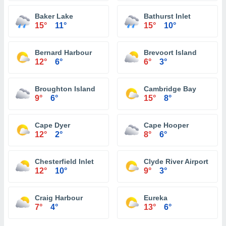
Baker Lake
Bathurst Inlet
15°
11°
15°
10°
Bernard Harbour
Brevoort Island
12°
6°
6°
3°
Broughton Island
Cambridge Bay
9°
6°
15°
8°
Cape Dyer
Cape Hooper
12°
2°
8°
6°
Chesterfield Inlet
Clyde River Airport
12°
10°
9°
3°
Craig Harbour
Eureka
7°
4°
13°
6°