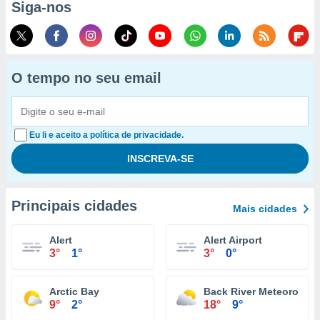
Siga-nos
O tempo no seu email
Eu li e aceito a política de privacidade.
Principais cidades
Mais cidades
Alert
Alert Airport
3°
1°
3°
0°
Arctic Bay
Back River Meteorologi
9°
2°
18°
9°