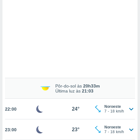
ados com
esmo. Pode
ais
s na nossa
 Cookies
e
u
nto a
omento,
 botão
de cookies
na parte
nossa
.
IVAMENTE,
Pôr-do-sol às
20h33m
Última luz às
21:03
as
Noroeste
24°
22:00
tes a
7
-
18
km/h
tar a
Noroeste
23°
23:00
de cookies,
7
-
18
km/h
uar a