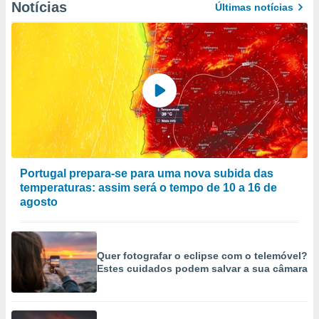
Notícias
Últimas notícias
to ou opor-
essamento
m qualquer
ando em “
 ou na
 Cookies
te.
 nossos
s o
Portugal prepara-se para uma nova subida das
o de
temperaturas: assim será o tempo de 10 a 16 de
agosto
e/ou aceder
ões num
utilizar
Quer fotografar o eclipse com o telemóvel?
ados para
Estes cuidados podem salvar a sua câmara
publicidade,
 para
a, utilizar