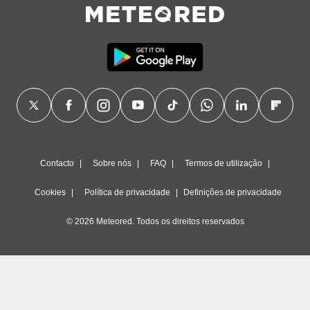
ão através
de
,
 e
dos,
publicidade
s, estudos
a e
mento de
Contacto
Sobre nós
FAQ
Termos de utilização
ossos 1199
eiros
Cookies
Política de privacidade
Definições de privacidade
© 2026 Meteored. Todos os direitos reservados