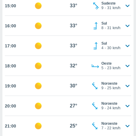
Sudeste
33°
15:00
, permite-
9
-
31
km/h
ar a nossa
ara
ACEITAR
Sul
 fornecer-
33°
16:00
E
8
-
31
km/h
os de alta
CONTINUAR
sem
sto.
Sul
33°
17:00
CONFIGURAÇÕES
4
-
30
km/h
o botão
ontinuar",
r ao
Oeste
32°
18:00
5
-
23
km/h
itando a
de todos os
óprios ou
Noroeste
30°
19:00
parceiros,
9
-
25
km/h
rmitem
lisar o
nto no
Noroeste
27°
20:00
9
-
24
km/h
em como
 um perfil
para lhe
Noroeste
25°
21:00
licidade e
7
-
22
km/h