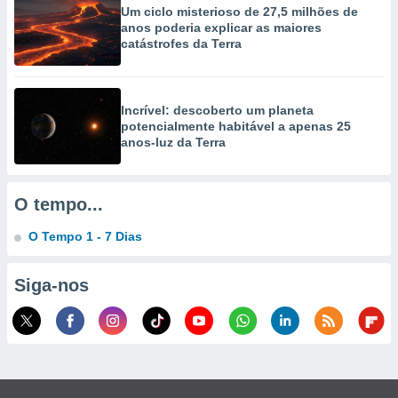
selecionar
Um ciclo misterioso de 27,5 milhões de
anos poderia explicar as maiores
catástrofes da Terra
a, criar
personalizar
tilizar
selecionar
Incrível: descoberto um planeta
potencialmente habitável a apenas 25
dos, medir
anos-luz da Terra
nho da
, medir o
o dos
O tempo...
r os
ravés de
O Tempo 1 - 7 Dias
s ou
s de dados
es fontes,
Siga-nos
 e melhorar
ilizar dados
ara
conteúdos.
ção