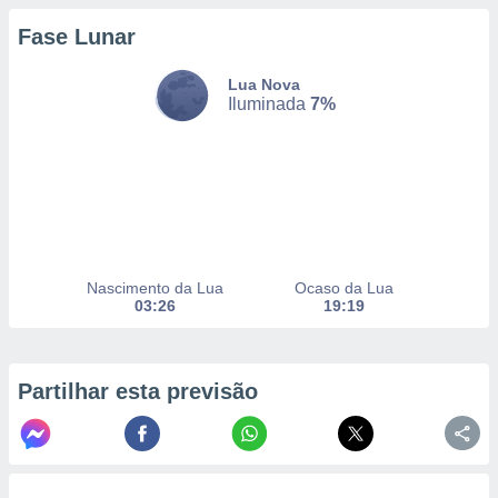
Fase Lunar
nto, nós e
Lua Nova
arceiros
Iluminada
7%
cookies,
ores únicos
ias
s para
 aceder e
dados
ais como a
 este sitio
eços IP e
Nascimento da Lua
Ocaso da Lua
ores de
03:26
19:19
possível
es possam
os seus
Partilhar esta previsão
oais com
nteresse
o qual se
ara tal,
 o seu