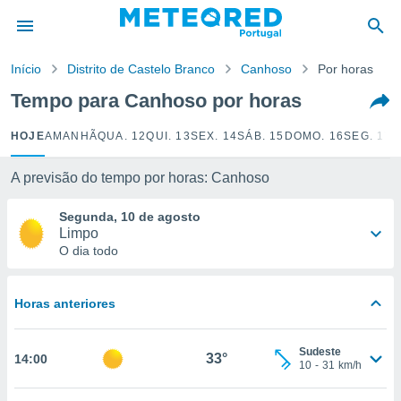
de
Início
Distrito de Castelo Branco
Canhoso
Por horas
 da
empo.pt) foi
Tempo para Canhoso por horas
or
is para
HOJE
AMANHÃ
QUA. 12
QUI. 13
SEX. 14
SÁB. 15
DOMO. 16
SEG. 17
T
e as
 fornecidas
 qualidade.
A previsão do tempo por horas: Canhoso
r a este
s das
Segunda, 10 de agosto
opções:
Limpo
O dia todo
ookies e
 forma
Horas anteriores
e digital
da,
Sudeste
m
33°
14:00
10
-
31
km/h
 recolhidas
cookies ou