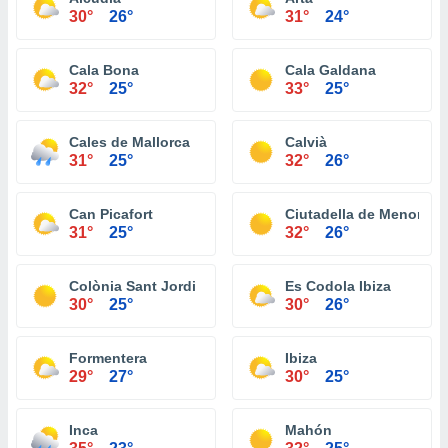
30°
26°
31°
24°
Cala Bona
Cala Galdana
32°
25°
33°
25°
Cales de Mallorca
Calvià
31°
25°
32°
26°
Can Picafort
Ciutadella de Menorca
31°
25°
32°
26°
Colònia Sant Jordi
Es Codola Ibiza
30°
25°
30°
26°
Formentera
Ibiza
29°
27°
30°
25°
Inca
Mahón