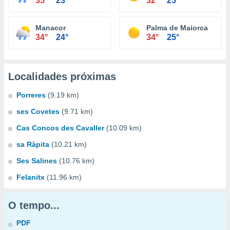
35°
23°
32°
25°
Manacor
Palma de Maiorca
34°
24°
34°
25°
Localidades próximas
Porreres
(9.19 km)
ses Covetes
(9.71 km)
Cas Concos des Cavaller
(10.09 km)
sa Ràpita
(10.21 km)
Ses Salines
(10.76 km)
Felanitx
(11.96 km)
O tempo...
PDF