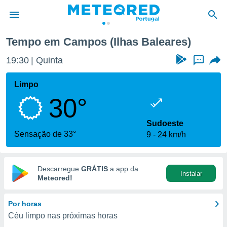
Tempo em Campos (Ilhas Baleares)
de
19:30
Quinta
...
 da
empo.pt) foi
Limpo
or
30°
is para
e as
 fornecidas
Sudoeste
 qualidade.
Sensação de 33°
9
24 km/h
r a este
s das
opções:
Descarregue
GRÁTIS
a app da
Instalar
ookies e
Meteored!
 forma
Por horas
e digital
Céu limpo nas próximas horas
da,