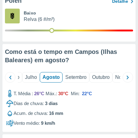
Pólen
conteúdos.
Detalhe
Baixo
ção
Relva (6 #/m³)
ão através
de
,
 e
Como está o tempo em Campos (Ilhas
dos,
Baleares) em
agosto
?
publicidade
s, estudos
a e
o
Junho
Julho
Agosto
Setembro
Outubro
Novembro
mento de
T. Média :
26°C
Máx.:
30°C
Min:
22°C
ossos 1199
eiros
Dias de chuva:
3
dias
Acum. de chuva:
16 mm
Vento médio:
9 km/h